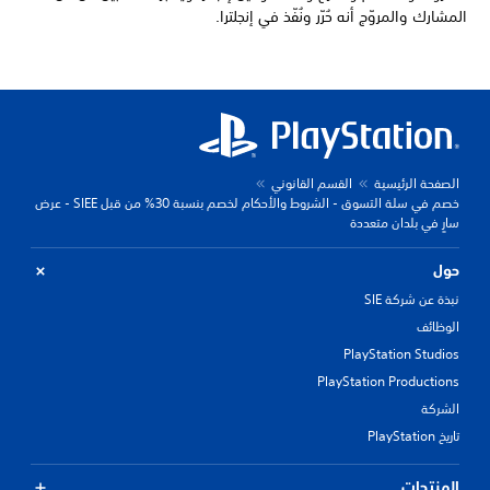
المشارك والمروّج أنه حُرّر ونُفّذ في إنجلترا.
الصفحة الرئيسية
القسم القانوني
خصم في سلة التسوق - الشروط والأحكام لخصم بنسبة 30% من قبل SIEE - عرض
سارٍ في بلدان متعددة
حول
نبذة عن شركة SIE
الوظائف
PlayStation Studios
PlayStation Productions
الشركة
تاريخ PlayStation
المنتجات