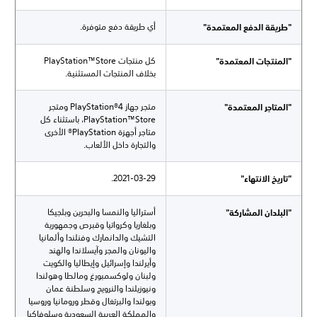
أي طريقة دفع متوفرة.
"طريقة الدفع المعتمدة"
كل منتجات PlayStation™Store
"المنتجات المعتمدة"
بخلاف المنتجات المستثنية.
متجر جهاز PlayStation®4 ومتجر
"المتاجر المعتمدة"
PlayStation™Store، باستثناء كل
متاجر أجهزة PlayStation® الأخرى
والتجارة داخل الألعاب.
2021-03-29.
"تاريخ الانتهاء"
أستراليا والنمسا والبحرين وبلجيكا
"البلدان المشاركة"
وبلغاريا وكرواتيا وقبرص وجمهورية
التشيك والدانمارك وفنلندا وألمانيا
واليونان والمجر وآيسلاندا والهند
وأيرلندا وإسرائيل وإيطاليا والكويت
ولبنان ولوكسمبورغ ومالطا وهولندا
ونيوزيلندا والنرويج وسلطنة عمان
وبولندا والبرتغال وقطر ورومانيا وروسيا
والمملكة العربية السعودية وسلوفاكيا