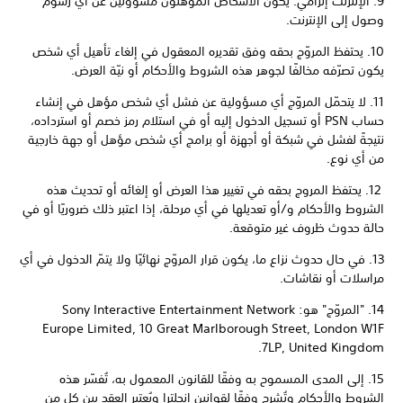
9. الإنترنت إلزامي. يكون الأشخاص المؤهلون مسؤولين عن أي رسوم
وصول إلى الإنترنت.
10. يحتفظ المروّج بحقه وفق تقديره المعقول في إلغاء تأهيل أي شخص
يكون تصرّفه مخالفًا لجوهر هذه الشروط والأحكام أو نيّة العرض.
11. لا يتحمّل المروّج أي مسؤولية عن فشل أي شخص مؤهل في إنشاء
حساب PSN أو تسجيل الدخول إليه أو في استلام رمز خصم أو استرداده،
نتيجةً لفشل في شبكة أو أجهزة أو برامج أي شخص مؤهل أو جهة خارجية
من أي نوع.
12. يحتفظ المروج بحقه في تغيير هذا العرض أو إلغائه أو تحديث هذه
الشروط والأحكام و/أو تعديلها في أي مرحلة، إذا اعتبر ذلك ضروريًا أو في
حالة حدوث ظروف غير متوقعة.
13. في حال حدوث نزاع ما، يكون قرار المروّج نهائيًا ولا يتمّ الدخول في أي
مراسلات أو نقاشات.
14. "المروّج" هو: Sony Interactive Entertainment Network
Europe Limited, 10 Great Marlborough Street, London W1F
7LP, United Kingdom.
15. إلى المدى المسموح به وفقًا للقانون المعمول به، تُفسّر هذه
الشروط والأحكام وتُشرح وفقًا لقوانين إنجلترا ويُعتبر العقد بين كل من