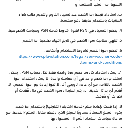
التسوق من المتجر المعتمد؛ و
ب. استرداد قيمة رمز الخصم عند تسجيل الخروج وتقديم طلب شراء
المنتجات باستخدام طريقة دفع معتمدة.
4. يخضع التسجيل في PSN لقبول شروط خدمة PSN وسياسة الخصوصية.
5. تنتهي صلاحية رموز الخصم في تاريخ انتهاء صلاحية رمز الخصم.
6. تخضع رموز الخصم لشروط الاستخدام وأحكامه:
https://www.playstation.com/legal/sen-voucher-code-
.
terms-and-conditions
7. يمكن استرداد كل رمز خصم مرة واحدة فقط لكل حساب PSN. يمكن
استخدام رمز خصم واحد في أي معاملة واحدة. لا يمكن استخدام رموز
الخصم بالتزامن مع أي عرض ترويجي آخر. لا تجوز إعادة بيع رموز الخصم. لا
تُقدّم أي بدائل نقدية. لن يتم استبدال رموز الخصم في حال فُقدت أو
تضررت أو سُرقت.
8. إذا قمت بإعادة منتج/خدمة اشتريته (اشتريتها) باستخدام رمز خصم،
يكون المبلغ المستردّ مساويًا للمبلغ الذي دفعته مقابل المنتج/الخدمة، مع
مراعاة سياسات استرداد الأموال المعمول بها.