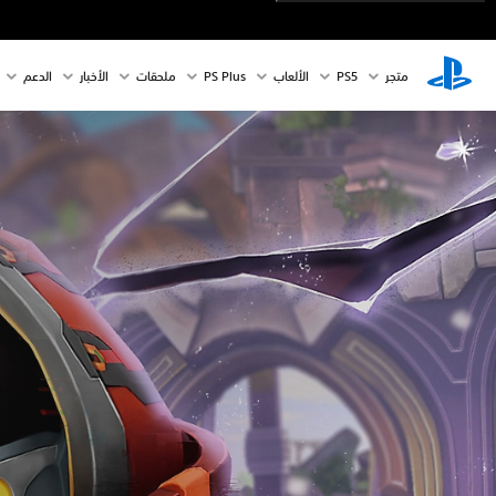
متجر
PS5‏
الألعاب
PS Plus
ملحقات
الأخبار
الدعم