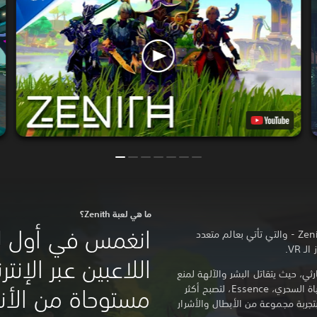
ما هي لعبة Zenith؟
انغمس في أول ل
انطلق في مغامرة لا تُنسى في لعبة Zenith - والتي تأتي بعالم متعدد
 VR.
رثي، حيث يتقاتل البشر والآلهة لمنع
وقوع كارثة أخرى. سيّطر على شريان الحياة السحري، Essence، لتصبح أكثر
مستوحاة من الأن
تجربة مجموعة من الأبطال والأشرار