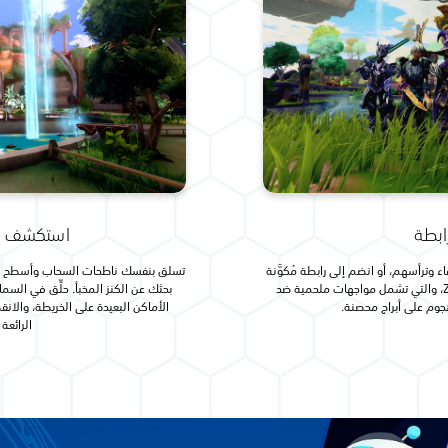
رابطة
استكشف عال
 وترأسهم، أو انضم إلى رابطة مُكوَّنة
تسلق بنفسك ناطحات السحاب وأسطح الم
بالفعل للتغلب على أكبر تحديات Zenith، والتي تشمل مواجهات ملحمية ضد
بحثك عن الكنز المخبأ. حلِّق في السم
جوم على أبراج محصنة.
الأماكن البعيدة على الخريطة، والان
الرائع