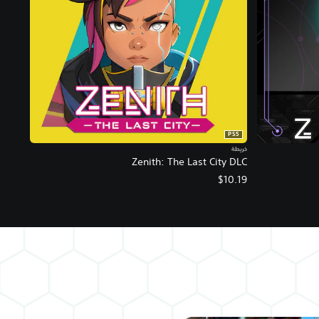
PS5
خريطة
Zenith: The Last City DLC
$10.19