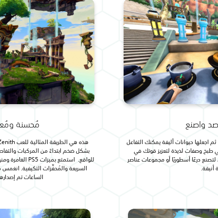
صد واصنع
مُحسنة ومُع
م اجعلها حيوانات أليفة يمكنك التفاعل
 طبخ وصفات لذيذة لتعزيز قوتك في
بشكل ضخم ابتداءً من المركبات والتفاصي
تصنع درعًا أسطوريًا أو مجموعات عناصر
للواقع. استمتع بمي
 أنيقة.
السريعة والمُحفِّزات التكيفية. انغم
الساعات تم إصدارها