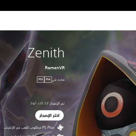
Zenith
RamenVR
متاحة على
PS5
PS4
تم الإصدار ٢٧/٠١/٢٠٢٢
اختر الإصدار