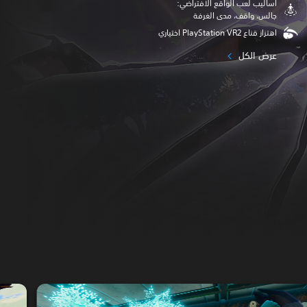
‫أساليب لعب الواقع الافتراضي:
جالس، واقف، مدى الغرفة
اهتزاز قناع PlayStation VR2 اختياري
عرض الكل