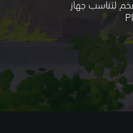
م لتناسب جهاز
P