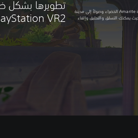
تطويرها بشكل ضخ
تأمل جمال العالم الخيالي ابتداءً من غابة Amarite الخضراء وصولاً إلى مدينة
layStation VR2
ع، حيث يمكنك التسلق والتحليق وإلقاء