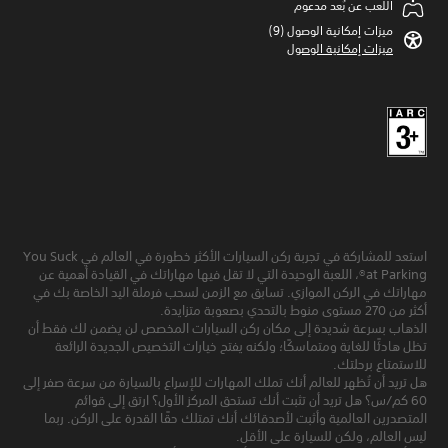
اللعب عن بُعد مدعوم
ميزات إمكانية الوصول (9)‏
ميزات إمكانية الوصول
استعد للمشاركة في تجربة ركن السيارات الأكثر خطورة في العالم في You Suck
at Parking®، اللعبة الوحيدة التي لا تقل فيها مهاراتك في القيادة أهمية عن
مهاراتك في الركن الموازي. تسابق مع الزمن لسحب فرملة اليد الخاصة بك في
أكثر من 270 مستوى منوط بالتحدي بصعوبة متزايدة.
الذهاب بسرعة شديدة إلى مكان ركن السيارات المخصص لن يضمن لك فقط أن
تظل هادئًا للغاية ومتماسكًا؛ ولكنه يفتح خيارات التخصيص الجديدة الرائعة
للاستمتاع برحلتك.
هل تريد أن تُظهر للعالم أنك تملك المهارات للإسراع بالسيارة من سرعة صفر إلى
60 كم/س؟ هل تريد أن تثبت أنك تستحق المركز الأول؟ ارتق إلى قوائم
المتصدرين العالمية وأثبت لأصدقائك أنك تمتلك حقًا القدرة على الركن. ربما
ليس العالم، ولكن للسيارة على الأقل.