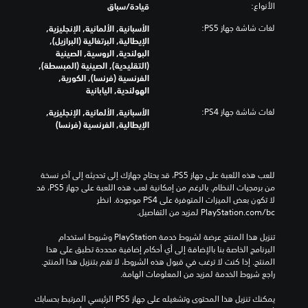
ا
ا
الأنواع:
قيادة/سباق
ه
ر
م
ل
ي
ع
لغات شاشة جهاز PS5:
ص
الأسبانية, الألمانية, الإنجليزية,
ل
(
ن
و
الإيطالية, البرتغالية (البرازيل),
ع
H
ا
ت
البولندية, الروسية, الصينية
ب
U
ص
ف
(التقليدية), الصينية (المبسطة),
ة
D
ر
ر
الفرنسية (فرنسا), الكورية,
ف
)
ا
د
الهولندية, اليابانية
ي
ل
ي
أ
ب
ت
لغات شاشة جهاز PS4:
الأسبانية, الألمانية, الإنجليزية,
ة
ي
ط
ح
الإيطالية, الفرنسية (فرنسا)
.
و
ر
ك
ق
ي
م
ت
ق
إ
.
ة
ل
للعب هذه اللعبة على جهاز PS5، قد يحتاج جهازك إلى تحديثه إلى آخر نسخة 
ت
ى
من برمجيات النظام. بالرغم من إمكانية لعب هذه اللعبة على جهاز PS5، قد 
س
ت
و
لا تكون بعض الميزات المتوفرة على PS4 موجودة. انظر 
ه
خ
ض
‎PlayStation.com/bc لمزيد من التفاصيل.
ل
ط
ع
ق
ي
تنزيل هذا المنتج عرضة لشروط خدمة‫ PlayStation وشروط استخدام 
ا
ر
ط
البرنامج الخاصة بنا بالإضافة إلى أي أحكام إضافية محددة تطبق على هذا 
ل
ا
ب
المنتج. إذا كنت لا ترغب في قبول هذه الشروط، لا تقم بتنزيل هذا المنتج. 
ت
ء
د
راجع شروط الخدمة لمزيد من المعلومات الهامة.
م
ت
ي
ه
ر
ل
يمكنك تنزيل هذا المحتوى وتشغيله على جهاز PS5 الرئيسي المرتبط بحسابك 
ا