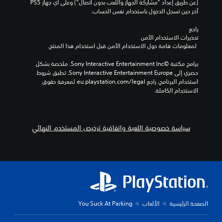
ي
م
(عن طريق إعداد "مشاركة الجهاز واللعب بدون اتصال") وعلى أي جهاز PS5 
.
ح
ن
آخر حين تسجل الدخول باستخدام نفس الحساب.
د
ي
د
راجع 
ن
م
م
تحذيرات الاستخدام الآمن
ك
ص
س
 لمعلومات هامة حول الاستخدام الآمن قبل استخدام هذا المنتج.
ن
ك
ب
ك
ب
قً
برامج مكتبة ©Sony Interactive Entertainment Inc. ملخصة بشكل 
ا
ي
ا
حصري إلى Sony Interactive Entertainment Europe. تطبق شروط 
ل
ر
،
استخدام البرنامج، راجع eu.playstation.com/legal لمعرفة حقوق 
و
أ
الاستخدام الكاملة.
تُ
ص
و
ع
و
ي
رَ
ل
ت
ض
إ
و
سياسة خصوصية اللعبة واتفاقية ترخيص المستخدم النهائي
ن
ل
ف
ص
ى
ر
و
ب
ا
ص
ي
ل
ا
ئ
د
ل
ة
ع
ق
ل
م
ا
ا
ل
ئ
ع
الصفحة الرئيسية
الألعاب
You Suck At Parking
ق
م
و
د
ة
ا