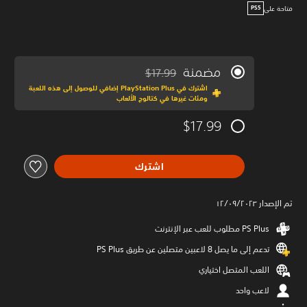
متاحة على
PS5
مضمنة
$17.99
مخصوم من السعر الأصلي البالغ $17.99‏
اشترك في PlayStation Plus إضافي للوصول إلى هذه اللعبة
ومئات غيرها في كتالوج الألعاب
$17.99
اشترك
تم الإصدار ١٢/٠٩/٢٠٢٣
تدعم إلى ما يصل 8 لاعبين متصلين عن طريق PS Plus‏
اللعب المتصل اختياري
لاعب واحد