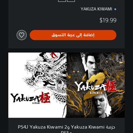
و
YAKUZA KIWAMI
P
S
$19.99
5
إضافة إلى عربة التسوق
ح
ز
م
ة
Y
a
k
u
z
a
K
i
w
حزمة Yakuza Kiwami وYakuza Kiwami 2 لـPS4
a
وPS5