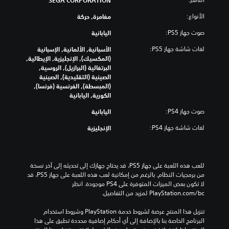
SEGA CORPORATION
ل
و
ص
ت
الأنواع:
مغامرة, حركة
ف
و
ح
ر
ص
ك
صوت جهاز PS5:
اليابانية
ت
ب
م
ع
ر
ف
لغات شاشة جهاز PS5:
الأسبانية, الألمانية, الإسبانية
ج
ض
ي
(المكسيك), الإنجليزية, الإيطالية,
ا
م
ا
البرتغالية (البرازيل), الروسية,
ل
ة
ل
الصينية (التقليدية), الصينية
ل
خ
ل
(المبسطة), الفرنسية (فرنسا),
ل
ي
ع
الكورية, اليابانية
ا
ق
ب
ر
ص
صوت جهاز PS4:
اليابانية
ة
ا
ة
ف
ا
ت
لغات شاشة جهاز PS4:
الإنجليزية
ي
ل
ل
أ
ع
ر
ي
ئ
ك
و
ي
س
للعب هذه اللعبة على جهاز PS5، قد يحتاج جهازك إلى تحديثه إلى آخر نسخة 
ق
ا
س
من برمجيات النظام. بالرغم من إمكانية لعب هذه اللعبة على جهاز PS5، قد 
ت
ي
ل
لا تكون بعض الميزات المتوفرة على PS4 موجودة. انظر 
.
ة
ذ
‎PlayStation.com/bc لمزيد من التفاصيل.
و
ر
ا
ا
ت
تنزيل هذا المنتج عرضة لشروط خدمة‫ PlayStation وشروط استخدام 
ل
ع
البرنامج الخاصة بنا بالإضافة إلى أي أحكام إضافية محددة تطبق على هذا 
ذ
ي
ش