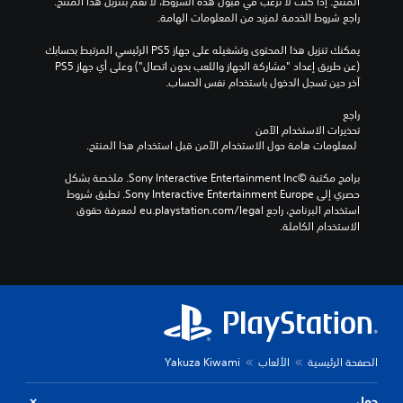
المنتج. إذا كنت لا ترغب في قبول هذه الشروط، لا تقم بتنزيل هذا المنتج. 
ك
خ
ن
راجع شروط الخدمة لمزيد من المعلومات الهامة.
ي
.
ص
ر
ي
يمكنك تنزيل هذا المحتوى وتشغيله على جهاز PS5 الرئيسي المرتبط بحسابك 
ا
ا
(عن طريق إعداد "مشاركة الجهاز واللعب بدون اتصال") وعلى أي جهاز PS5 
ي
ت
ت
آخر حين تسجل الدخول باستخدام نفس الحساب.
م
ت
ا
ك
ع
ل
راجع 
ن
ر
ل
تحذيرات الاستخدام الآمن
ئ
 لمعلومات هامة حول الاستخدام الآمن قبل استخدام هذا المنتج.
ل
ي
ي
ع
م
س
برامج مكتبة ©Sony Interactive Entertainment Inc. ملخصة بشكل 
ب
ي
ي
حصري إلى Sony Interactive Entertainment Europe. تطبق شروط 
ه
ة
ة
استخدام البرنامج، راجع eu.playstation.com/legal لمعرفة حقوق 
ا
ي
ف
الاستخدام الكاملة.
ب
م
ق
د
ك
ط
و
ن
.
ك
ن
م
ا
ر
ل
ا
ض
ج
غ
الصفحة الرئيسية
الألعاب
Yakuza Kiwami
ع
ط
ة
ع
حول
ا