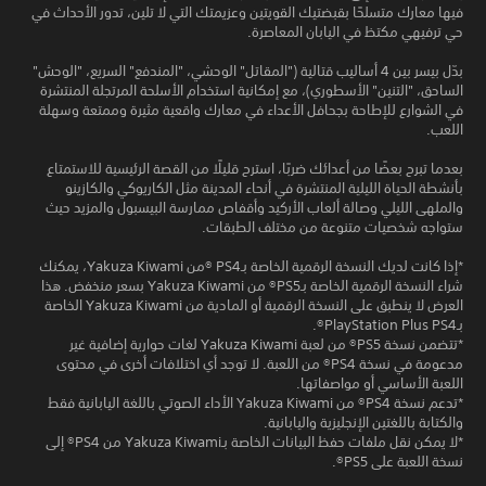
فيها معارك متسلحًا بقبضتيك القويتين وعزيمتك التي لا تلين، تدور الأحداث في
حي ترفيهي مكتظ في اليابان المعاصرة.
بدّل بيسر بين 4 أساليب قتالية ("المقاتل" الوحشي، "المندفع" السريع، "الوحش"
الساحق، "التنين" الأسطوري)، مع إمكانية استخدام الأسلحة المرتجلة المنتشرة
في الشوارع للإطاحة بجحافل الأعداء في معارك واقعية مثيرة وممتعة وسهلة
اللعب.
بعدما تبرح بعضًا من أعدائك ضربًا، استرح قليلًا من القصة الرئيسية للاستمتاع
بأنشطة الحياة الليلية المنتشرة في أنحاء المدينة مثل الكاريوكي والكازينو
والملهى الليلي وصالة ألعاب الأركيد وأقفاص ممارسة البيسبول والمزيد حيث
ستواجه شخصيات متنوعة من مختلف الطبقات.
*إذا كانت لديك النسخة الرقمية الخاصة بـPS4 ®من Yakuza Kiwami، يمكنك
شراء النسخة الرقمية الخاصة بـPS5® من Yakuza Kiwami بسعر منخفض. هذا
العرض لا ينطبق على النسخة الرقمية أو المادية من Yakuza Kiwami الخاصة
بـPlayStation Plus PS4®.
*تتضمن نسخة PS5® من لعبة Yakuza Kiwami لغات حوارية إضافية غير
مدعومة في نسخة PS4® من اللعبة. لا توجد أي اختلافات أخرى في محتوى
اللعبة الأساسي أو مواصفاتها.
*تدعم نسخة PS4® من Yakuza Kiwami الأداء الصوتي باللغة اليابانية فقط
والكتابة باللغتين الإنجليزية واليابانية.
*لا يمكن نقل ملفات حفظ البيانات الخاصة بـYakuza Kiwami من PS4® إلى
نسخة اللعبة على PS5®.