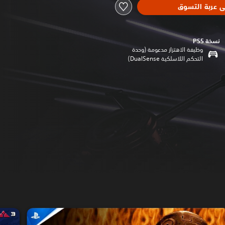
ى عربة التسوق
نسخة PS5‏
وظيفة الاهتزاز مدعومة (وحدة
التحكم اللاسلكية DualSense‏)