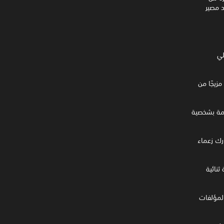
حديد مصير
الأصلي
Sarah وT-800 في قصة تضم مزيجًا من
د المقاومة بشخصية
 وخُض معارك زعماء
ّلة ثنائية
لمؤلفات