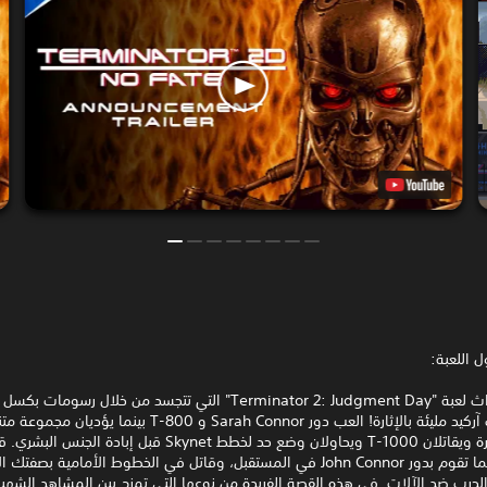
 اللعبة:
استمتع بأحداث لعبة "Terminator 2: Judgment Day" التي تتجسد من خلال رسومات ب
وطريقة لعب آركيد مليئة بالإثارة! العب دور Sarah Connor و T-800 بينما 
المهام المثيرة ويقاتلان T-1000 ويحاولان وضع حد لخطط Skynet قبل إبادة ا
المقاومة بينما تقوم بدور John Connor في المستقبل، وقاتل في الخطوط الأمامية بص
لحرب ضد الآلات. في هذه القصة الفريدة من نوعها التي تمزج بين المشاهد الشهي