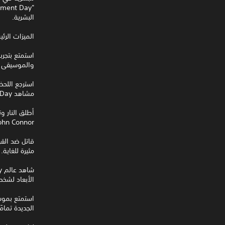
البشرية.
الميزات الرئي
والموسيقى وا
مشاهد Terminator 2: Judgment Day الكلاسيكية وقصص Terminator التي لم تُروى.
John Connor في مهام حرب المستقبل الحا
مثيرة للغاية.
الأبعاد لشخ
استمتع بموس
الجديدة تمامًا للعبة dgment Day