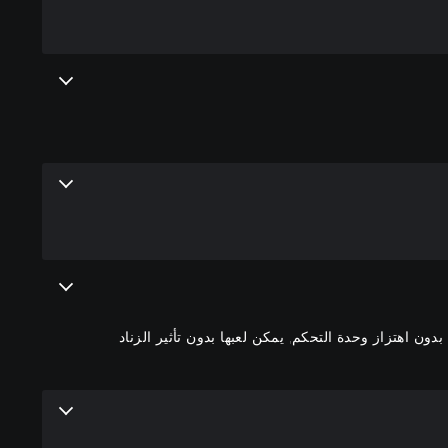
ون اهتزاز وحدة التحكم, يمكن لعبها بدون تأثير الزناد