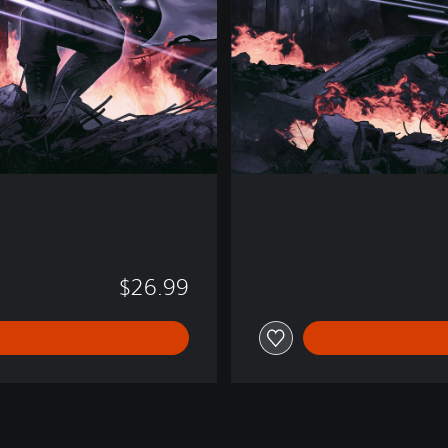
E
d
i
t
i
o
n
$26.99