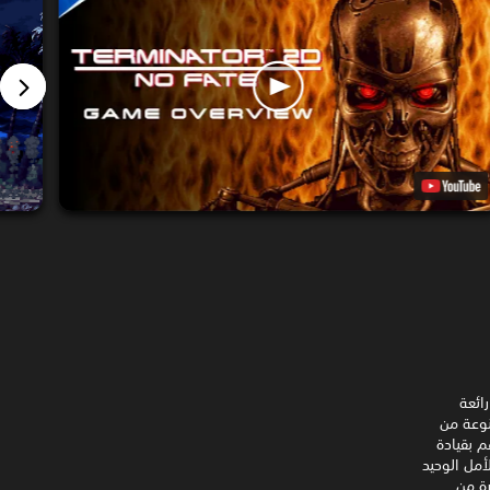
كسل رائعة
يؤديان مجموعة متنوعة من
لجنس البشري. قم بقيادة
فتك الأمل الوحيد
رة من