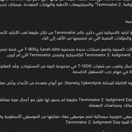
"Terminator 2: Judgment Day" والسيناريوهات الأصلية والنهايات المتعددة، فيمكنك ت
سية
استمتع بتجربة آركيد كلاسيكية تحيي ذكرى عالم Terminator من خلال طريقة لعب الآركيد 
لمؤثرات البصرية التي تم تصميمها من الألف إلى الياء.
استرجع اللحظات المميزة واصنع مسارات جديدة بشخصية  John
أطلق النار وتسلل واهرب من شفرات T-1000 في مجموعة كبيرة من المستويات، وقُ
سمة.
قاتل ضد القوة الكاملة لترسانة Cyberdyne وSkynet، مع أنواع متعددة من الأعداء
شاهد عالم Terminator 2: Judgment Day بطريقة لم يسبق لها مثيل مع أعمال فنية مفص
صياتك ومشاهدك المفضلة.
يقى تصويرية سينمائية تضم موسيقى معاد صياغتها من الموسيقى الأسطورية وا
Terminator 2: Ju.