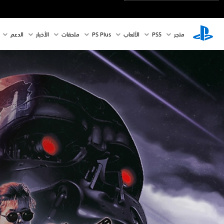
متجر
PS5‏
الألعاب
PS Plus
ملحقات
الأخبار
الدعم