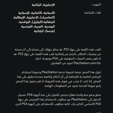
الصوت:
الإنجليزية, اليابانية
لغات الشاشة:
الأسبانية, الألمانية, الإسبانية
(المكسيك), الإنجليزية, الإيطالية,
البرتغالية (البرازيل), البولندية,
الروسية, العربية, الفرنسية
(فرنسا), اليابانية
للعب هذه اللعبة على جهاز PS5، قد يحتاج جهازك إلى تحديثه إلى آخر نسخة 
من برمجيات النظام. بالرغم من إمكانية لعب هذه اللعبة على جهاز PS5، قد 
لا تكون بعض الميزات المتوفرة على PS4 موجودة. انظر 
‎PlayStation.com/bc لمزيد من التفاصيل.
تنزيل هذا المنتج عرضة لشروط خدمة‫ PlayStation وشروط استخدام 
البرنامج الخاصة بنا بالإضافة إلى أي أحكام إضافية محددة تطبق على هذا 
المنتج. إذا كنت لا ترغب في قبول هذه الشروط، لا تقم بتنزيل هذا المنتج. 
راجع شروط الخدمة لمزيد من المعلومات الهامة.
مبلغ يدفع مرة واحدة مقابل ترخيص للتنزيل على عدة أجهزة PS4. تسجيل 
الدخول إلى PlayStation غير مطلوب لاستخدام هذا الترخيص على جهاز 
PS4 الأساسي الخاص بك، لكنه مطلوب للاستخدام على أجهزة PS4 أخرى.
راجع 