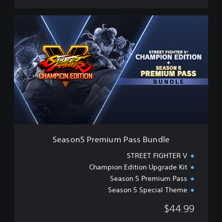
S
e
a
s
o
n
5
P
r
e
m
i
u
Season5 Premium Pass Bundle
m
P
STREET FIGHTER V
a
Champion Edition Upgrade Kit
s
Season 5 Premium Pass
s
B
Season 5 Special Theme
u
$44.99
n
d