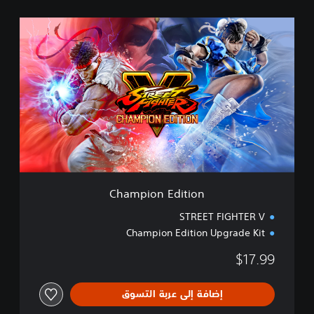
C
h
a
m
p
i
o
n
E
d
i
t
i
Champion Edition
o
n
STREET FIGHTER V
Champion Edition Upgrade Kit
$17.99
إضافة إلى عربة التسوق