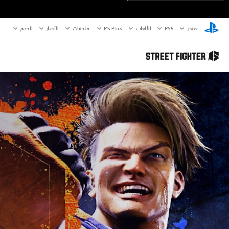
متجر
PS5‏
الألعاب
PS Plus
ملحقات
الأخبار
الدعم