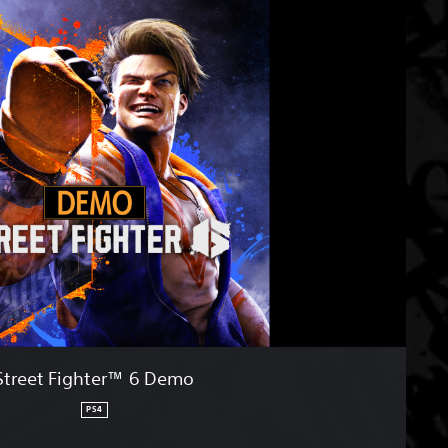
S
t
r
e
e
t
F
i
g
h
t
e
r
™
6
D
e
m
Street Fighter™ 6 Demo
o
PS4