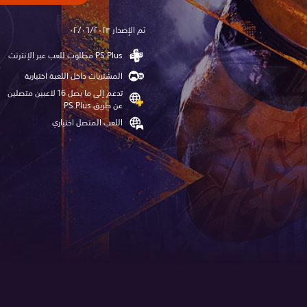
تم الإصدار ٠٢/٠٦/٢٠٢٣
المشتريات داخل اللعبة اختيارية
تدعم إلى ما يصل 16 لاعبين متصلين
عن طريق PS Plus‏
اللعب المتصل اختياري