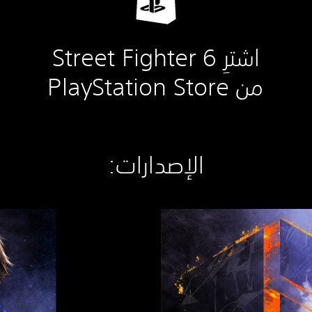
اشترِ Street Fighter 6
من PlayStation Store
الإصدارات:‏
S
t
r
e
e
t
F