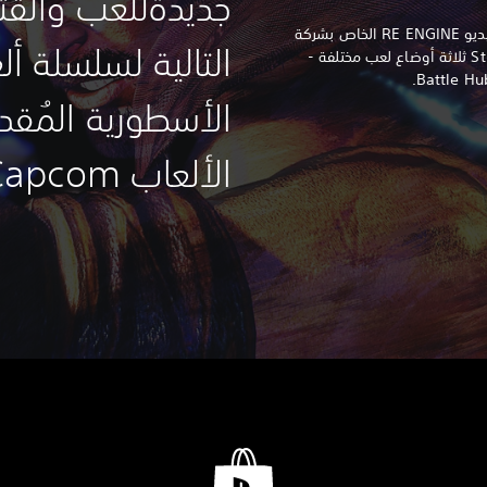
جديدة
للعب والقت
في ظل أنها مدعومة بمحرك ألعاب الفيديو RE ENGINE الخاص بشركة
التالية لسلسلة أل
Capcom، تتضمن لعبة Street Fighter 6 ثلاثة أوضاع لعب مختلفة -
الأسطورية المُق
الألعاب Capcom.