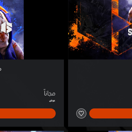
i
g
h
t
e
r
™
6
D
e
m
o
o
مجاناً
عرض