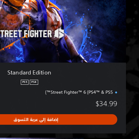
d
E
d
i
t
i
o
n
Standard Edition
PS5
PS4
Street Fighter™ 6 (PS4™ & PS5™)
$34.99
إضافة إلى عربة التسوق