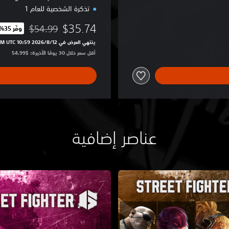
تذكرة الشخصية للعام 1
2
F
$35.74
$54.99
وفّر 35%‏
i
مخصوم من السعر الأصلي 
g
ينتهي العرض في 12‏/8‏/2026 10:59 PM UTC‏
h
أقل سعر خلال 30 يومًا الأخيرة: $54.99‏
t
e
r
s
E
d
i
عناصر إضافية
t
i
o
n