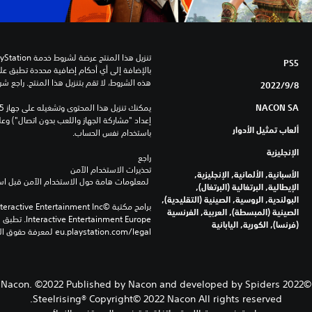
PS5
هذه الشروط، لا تقم بتنزيل هذا المنتج. راجع ش
8‏/9‏/2022
NACON SA
ألعاب تمثيل الأدوار
باستخدام نفس الحساب.
الإنجليزية
راجع 
تحذيرات الاستخدام الآمن
الأسبانية, الألمانية, الإنجليزية,
 لمعلومات هامة حول الاستخدام الآمن قبل استخدام هذا المنتج.
الإيطالية, البرتغالية (البرتغال),
البولندية, الروسية, الصينية (التقليدية),
الصينية (المبسطة), العربية, الفرنسية
(فرنسا), الكورية, اليابانية
eu.playstation.com/legal لمعرفة حقوق الاستخدام الكاملة.
©2022 Nacon. ©2022 Published by Nacon and developed by Spiders
Steelrising® Copyright© 2022 Nacon All rights reserved.