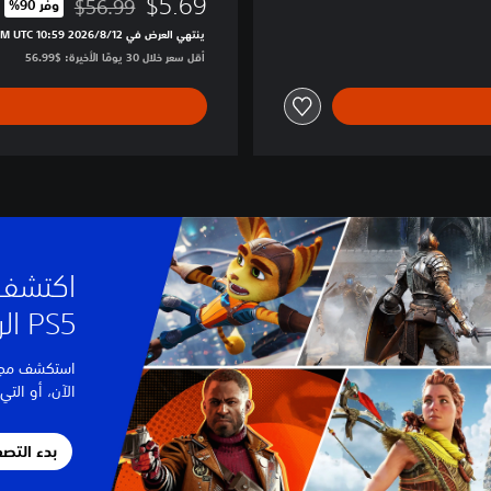
$5.69
$56.99
وفّر 90%‏
مخصوم من السعر الأصلي ال
ينتهي العرض في 12‏/8‏/2026 10:59 PM UTC‏
أقل سعر خلال 30 يومًا الأخيرة: $56.99‏
اكتشف 
PS5 الرائعة
استكشف مجموع
الآن، أو التي ست
بدء التص