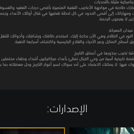
ناميكية مليئة بالتحديات
رك طاحنة في مواجهة الأعاجيب التقنية المتميزة بأقصى درجات التعقيد والقسوة
بك ومهاراتك إلى أقصى الحدود في كل لحظة تقضيها في قتال أولئك الأعداء وزعم
ذين لا يعرفون الرحمة.
ميدان المعركة
النور في الظلام وهي الآن بحاجة إليك. استخدم طاقتك ورشاقتك وأدواتك للتنق
 أسطح المنازل وعبر الأحياء والقلاع الباريسية واكتشاف أسرارها الخفية.
 تضرب بجذورها في أعماق التاريخ
 تاريخية آسرة من وحي الخيال تمتلئ بأعداء ميكانيكيين أشداء وحلفاء محتملين 
فيها. لا يمكنك الاعتماد على أحد سواك لسبر أغوار التاريخ وحل معضلاته بما ي
الإصدارات:‏
B