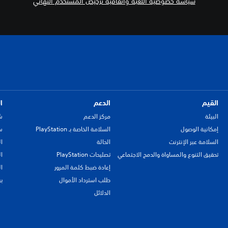
سياسة خصوصية اللعبة واتفاقية ترخيص المستخدم النهائي
القيم
الدعم
ا
البيئة
مركز الدعم
ش
إمكانية الوصول
السلامة الخاصة بـ PlayStation
سي
السلامة عبر الإنترنت
الحالة
ا
تحقيق التنوع والمساواة والدمج الاجتماعي
تصليحات PlayStation
ا
إعادة ضبط كلمة المرور
ا
طلب استرداد الأموال
ب
الدلائل