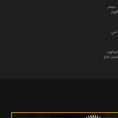
. سيتم
ائهم
ل في
تحركهم
ضمن نجاح