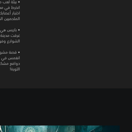
• بيئة لعب دي
انخرط في معا
اختبار أعصا
الملحميين ال
• باريس هي 
غرقت مدينة 
الشوارع وفوق
• قصة مشوقة
انغمس في قصة
دوافع مشكوك 
الثورة!
S