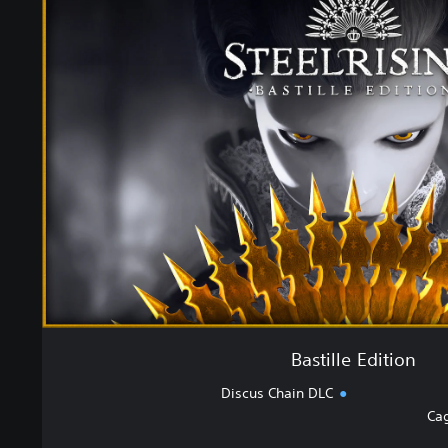
Bastille Edition
Discus Chain DLC
Cag