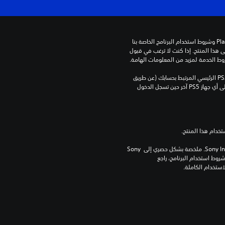
تنزيل هذا المنتج عرضة لشروط خدمة‫ PlayStation وشروط استخدام البرنامج الخاصة بنا 
بالإضافة إلى أي أحكام إضافية محددة تطبق على هذا المنتج. إذا كنت لا ترغب في قبول 
روط الخدمة لمزيد من المعلومات الهامة.
يمكنك تنزيل هذا المحتوى وتشغيله على جهاز PS5 الرئيسي المرتبط بحسابك (عن طريق 
إعداد "مشاركة الجهاز واللعب بدون اتصال") وعلى أي جهاز PS5 آخر حين تسجل الدخول 
برامج مكتبة ©Sony Interactive Entertainment Inc. ملخصة بشكل حصري إلى Sony 
Interactive Entertainment Europe. تطبق شروط استخدام البرنامج، راجع 