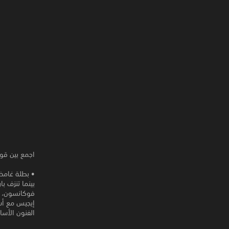
اجمع بين قوة
• بطلة غامض
بينما تنزف ب
فوكانسون، ا
إيجيس مع أسل
الفنون الأسا