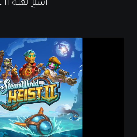
اشترِ لعبة SteamWorld Heist II على PlayStation Store
S
t
e
a
m
W
o
r
l
d
H
e
i
s
t
I