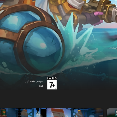
خوف, عنف غير
حاد