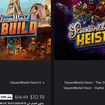
i
s
t
I
I
&
S
W
B
u
i
l
d
SteamWorld Heist II
SteamWorld Heist - The O
SteamWorld Heist - Hatful 
$10.19
$50.99
وفّر 80%‏
مخصوم من السعر الأصلي ال
ينتهي العرض في 12‏/8‏/2026 10:59 PM UTC‏