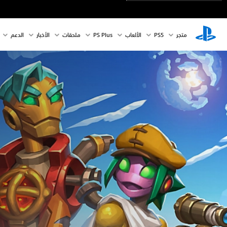
متجر
PS5‏
الألعاب
PS Plus
ملحقات
الأخبار
الدعم