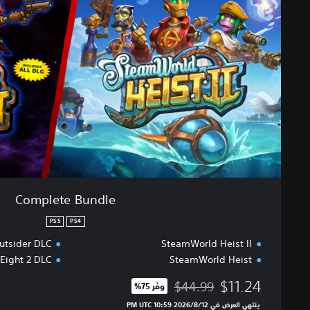
l
e
t
e
B
u
n
d
l
e
Complete Bundle
PS5
PS4
utsider DLC
SteamWorld Heist II
Eight 2 DLC
SteamWorld Heist
$11.24
$44.99
وفّر 75%‏
مخصوم من السعر الأصلي البالغ $44.99‏
ينتهي العرض في 12‏/8‏/2026 10:59 PM UTC‏