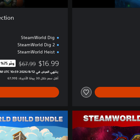
i
a
ection
l
s
C
SteamWorld Dig
o
SteamWorld Dig 2
l
SteamWorld Heist
l
e
$16.99
$67.99
وفّر 75%‏
c
مخصوم من السعر الأصلي ا
t
ينتهي العرض في 12‏/8‏/2026 10:59 PM UTC‏
i
أقل سعر خلال 30 يومًا الأخيرة: $67.99‏
o
n
S
W
H
e