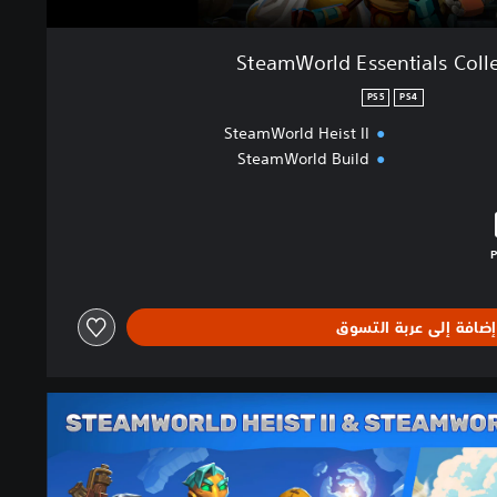
SteamWorld Essentials Coll
PS5
PS4
SteamWorld Heist II
SteamWorld Build
لبالغ $67.99‏
إضافة إلى عربة التسوق