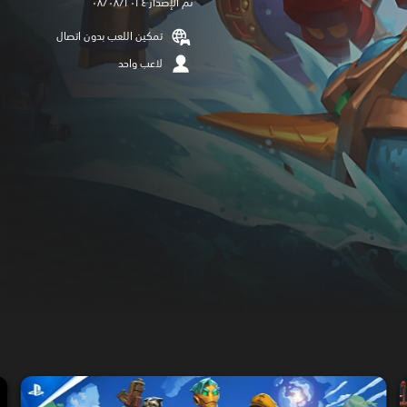
تم الإصدار ٠٨/٠٨/٢٠٢٤
تمكين اللعب بدون اتصال
لاعب واحد