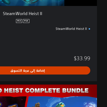
I
SteamWorld Heist II
PS5
PS4
SteamWorld Heist II
$33.99
إضافة إلى عربة التسوق
C
o
m
p