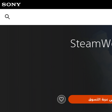
بحث
SteamWor
ى عربة التسوق