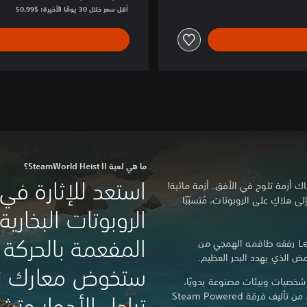
أقل سعر خلال 30 يومًا الأخيرة: $50.99‏
ما هي لعبة SteamWorld Heist II؟
استعد للإثارة في
ك أزمة تلوح في الأفق. أزمة مائية!
لى هلاكٍ على الروبوتات، مُتسبّبًا
الروبوتات البخارية
المفعمة بالحركة و
تولّ المسؤولية بصفتك القبطان Leeway رفقه طاقمه الهمجي من
مض الذي يهدد البحر العظيم.
ستخوض معارك نار
شخصيات وبيئات مصنوعة يدويًا،
مصحوبة بموسيقى تصويرية آسرة وأغانٍ من تأليف فرقة Steam Powered
تبادل الأدوار وت