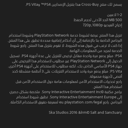
يسمح لك منتج Cross-Buy هذا بتنزيل الإصدارين PS4™ وPS Vita.
1-2 لاعبين
500 MB الحد الأدنى لحجم الحفظ
إخراج الفيديو 720p,1080p
تنزيل هذا المنتج عرضة لشروط خدمة PlayStation Network وشروط استخدام
البرنامج الخاصة بنا بالإضافة إلى أي أحكام إضافية محددة تطبق على هذا المنتج.
إذا كنت لا ترغب في قبول هذه الشروط، لا تقوم بتنزيل هذا المنتج. راجع شروط
الخدمة لمزيد من المعلومات الهامة.
PS4: مبلغ يدفع مرة واحدة مقابل ترخيص للتنزيل على عدة أجهزة PS4. تسجيل
الدخول إلى PlayStation Network غير مطلوب لاستخدام هذا الترخيص على
جهاز PS4 الأساسي الخاص بك، لكنه مطلوب للاستخدام على أجهزة PS4 أخرى.
PS Vita: مبلغ يدفع مرة واحد لاستخدام التنزيلات على 3 أنظمة منشطة كحد
أقصى لأجهزة محمولة.
راجع تحذيرات الاستخدام الآمن لمعلومات هامة حول الاستخدام الآمن قبل
استخدام هذا المنتج.
برامج مكتبة ©Sony Interactive Entertainment Inc. ملخصة بشكل حصري
إلى Sony Interactive Entertainment Europe. تطبق شروط استخدام
البرنامج، راجع eu.playstation.com/legal لمعرفة حقوق الاستخدام الكاملة.
Ska Studios 2016 &lrm© Salt and Sanctuary