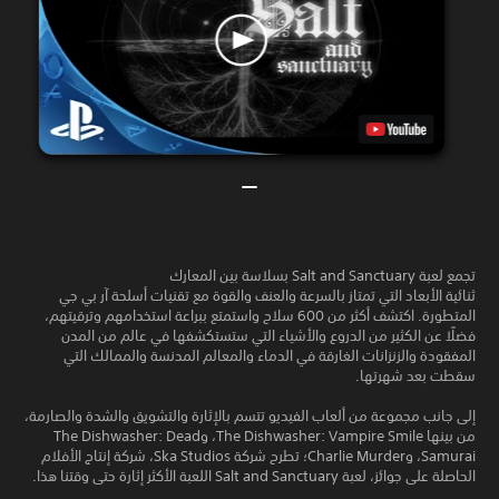
تجمع لعبة Salt and Sanctuary بسلاسة بين المعارك
ثنائية الأبعاد التي تمتاز بالسرعة والعنف والقوة مع تقنيات أسلحة آر بي جي
المتطورة. اكتشف أكثر من 600 سلاح واستمتع ببراعة استخدامهم وترقيتهم،
فضلًا عن الكثير من الدروع والأشياء التي ستستكشفها في عالم من المدن
المفقودة والزنزانات الغارقة في الدماء والمعالم المدنسة والممالك التي
سقطت بعد شهرتها.
إلى جانب مجموعة من ألعاب الفيديو تتسم بالإثارة والتشويق والشدة والصارمة،
من بينها The Dishwasher: Vampire Smile، وThe Dishwasher: Dead
Samurai، وCharlie Murder؛ تطرح شركة Ska Studios، شركة إنتاج الأفلام
الحاصلة على جوائز، لعبة Salt and Sanctuary اللعبة الأكثر إثارة حتى وقتنا هذا.