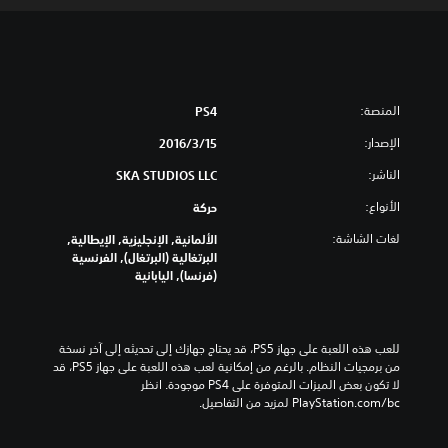
المنصة:
PS4
الإصدار:
15‏/3‏/2016
الناشر:
SKA STUDIOS LLC
الأنواع:
حركة
لغات الشاشة:
الألمانية, الإنجليزية, الإيطالية,
البرتغالية (البرتغال), الفرنسية
(فرنسا), اليابانية
للعب هذه اللعبة على جهاز PS5، قد يحتاج جهازك إلى تحديثه إلى آخر نسخة 
من برمجيات النظام. بالرغم من إمكانية لعب هذه اللعبة على جهاز PS5، قد 
لا تكون بعض الميزات المتوفرة على PS4 موجودة. انظر 
‎PlayStation.com/bc لمزيد من التفاصيل.