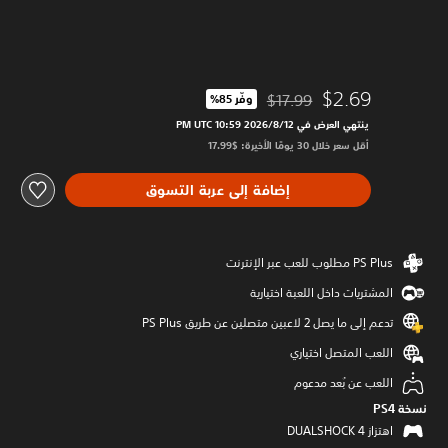
$2.69
$17.99
وفّر 85%‏
مخصوم من السعر الأصلي البالغ $17.99‏
ينتهي العرض في 12‏/8‏/2026 10:59 PM UTC‏
أقل سعر خلال 30 يومًا الأخيرة: $17.99‏
إضافة إلى عربة التسوق
المشتريات داخل اللعبة اختيارية
تدعم إلى ما يصل 2 لاعبين متصلين عن طريق PS Plus‏
اللعب المتصل اختياري
اللعب عن بُعد مدعوم
نسخة PS4‏
اهتزاز DUALSHOCK 4‏