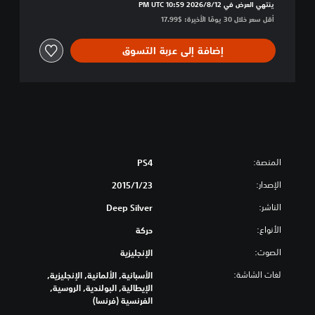
ينتهي العرض في 12‏/8‏/2026 10:59 PM UTC‏
e
أقل سعر خلال 30 يومًا الأخيرة: $17.99‏
c
t
e
إضافة إلى عربة التسوق
d
المنصة:
PS4
الإصدار:
23‏/1‏/2015
الناشر:
Deep Silver
الأنواع:
حركة
الصوت:
الإنجليزية
لغات الشاشة:
الأسبانية, الألمانية, الإنجليزية,
الإيطالية, البولندية, الروسية,
الفرنسية (فرنسا)