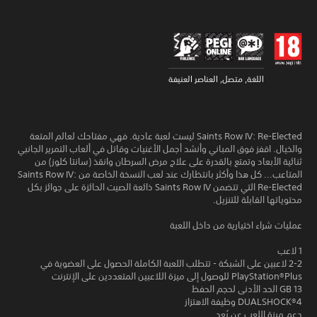
اللغة, متصل, العناصر العنيفة
Saints Row IV: Re-Elected ليست لعبة عادية. فهي مفتاحك لعالم المتعة
والخيال. اقفز فوق المباني وأنشد أجمل الأغنيات وقاتل في ألعاب التمرير الجانبي
ثنائية الأبعاد وتمتع بالقدرة على علاج مرض السرطان وانقذ (سانتا كلوز) من
المتاعب... كل هذا وأكثر بانتظارك عند لعب النسخة الخاصة من Saints Row IV:
Re-Elected التي تتضمن Saints Row IV ذائعة الصيت الحائزة على جوائز بكل
محتوياتها القابلة للتنزيل.
عمليات شراء اختيارية من داخل اللعبة
1 لاعب
2-2 لاعبين على الشبكة - تتطلب اللعبة الكاملة الحصول على العضوية في
PlayStation®Plus للوصول إلى ميزة اللاعبين المتعددين على الإنترنت
13 GB الحد الأدنى لحجم الحفظ
DUALSHOCK‎®4 وظيفة الاهتزاز
دعم ميزة اللعب عن بُعد