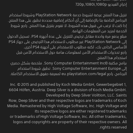
إخراج الفيديو 720p,1080i,1080p
تنزيل هذا المنتج عرضة لشروط خدمة PlayStation Network وشروط استخدام
البرنامج الخاصة بنا بالإضافة إلى أي أحكام إضافية محددة تطبق على هذا المنتج.
إذا كنت لا ترغب في قبول هذه الشروط، لا تقوم بتنزيل هذا المنتج. راجع شروط
الخدمة لمزيد من المعلومات الهامة.
مبلغ يدفع مرة واحدة مقابل ترخيص للتنزيل على عدة أجهزة PS4. تسجيل الدخول
إلى PlayStation Network غير مطلوب لاستخدام هذا الترخيص على جهاز PS4
الأساسي الخاص بك، لكنه مطلوب للاستخدام على أجهزة PS4 أخرى.
راجع تحذيرات الاستخدام الآمن لمعلومات هامة حول الاستخدام الآمن قبل
استخدام هذا المنتج.
برامج مكتبة ©Sony Computer Entertainment Inc. ملخصة بشكل حصري
إلى Sony Computer Entertainment Europe. تطبق شروط استخدام
البرنامج، راجع eu.playstation.com/legal لمعرفة حقوق الاستخدام الكاملة.
Inc. © 2015 and published by Koch Media GmbH, Gewerbegebiet 1,
6604 Höfen, Austria. Deep Silver is a division of Koch Media GmbH.
Developed by Deep Silver Volition, LLC. Saints
Row, Deep Silver and their respective logos are trademarks of Koch
Media. Remastered by High Voltage Software, Inc. High Voltage and
its respective logos are either registered trademarks
or trademarks of High Voltage Software, Inc. All other trademarks,
logos and copyrights are property of their respective owners. All
rights reserved.