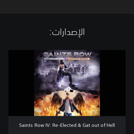
الإصدارات:‏
S
a
i
n
t
s
R
o
w
I
V
:
R
Saints Row IV: Re-Elected & Gat out of Hell
e
-