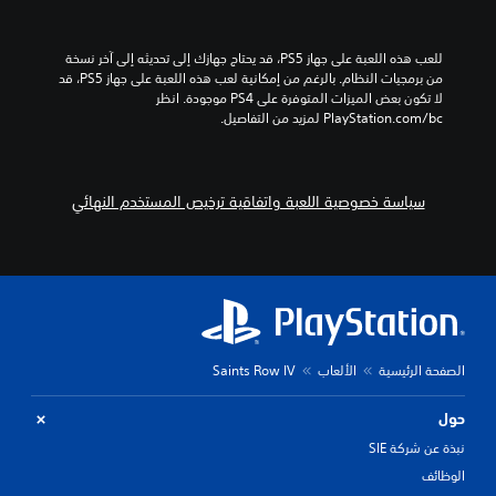
للعب هذه اللعبة على جهاز PS5، قد يحتاج جهازك إلى تحديثه إلى آخر نسخة 
من برمجيات النظام. بالرغم من إمكانية لعب هذه اللعبة على جهاز PS5، قد 
لا تكون بعض الميزات المتوفرة على PS4 موجودة. انظر 
‎PlayStation.com/bc لمزيد من التفاصيل.
سياسة خصوصية اللعبة واتفاقية ترخيص المستخدم النهائي
الصفحة الرئيسية
الألعاب
Saints Row IV
حول
نبذة عن شركة SIE
الوظائف