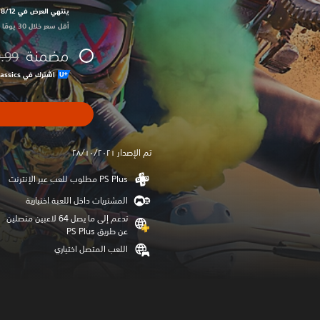
ينتهي العرض في 12‏/8‏/2026 10:59 PM UTC‏
أقل سعر خلال 30 يومًا الأخيرة: $39.99‏
مضمنة
.99
مخصوم 
اشترك في Ubisoft+‎ Classics لتنزيل هذه اللعبة وغيرها الكثير
تم الإصدار ٢٨/١٠/٢٠٢١
المشتريات داخل اللعبة اختيارية
تدعم إلى ما يصل 64 لاعبين متصلين
عن طريق PS Plus‏
اللعب المتصل اختياري