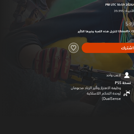
$39
من السعر الأصلي البالغ $39.99‏
اشترك
لاعب واحد
نسخة PS5‏
وظيفة الاهتزاز وتأثير الزناد مدعومان
(وحدة التحكم اللاسلكية
DualSense‏)