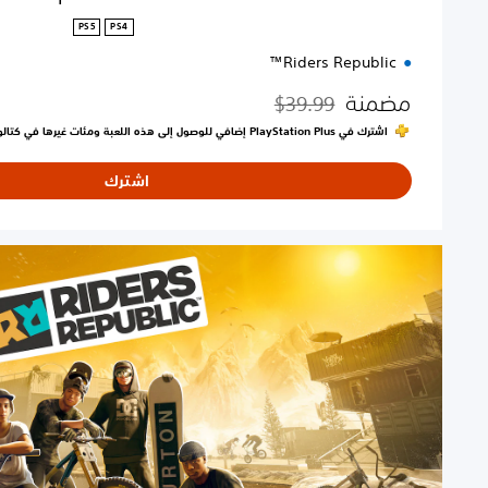
P
PS5
PS4
S
Riders Republic™
5
مضمنة
$39.99
مخصوم من السعر الأصلي البالغ $39.99‏
اشترك في PlayStation Plus إضافي للوصول إلى هذه اللعبة ومئات غيرها في كتالوج الألعاب
اشترك
ا
ل
إ
ص
د
ا
ر
ا
ل
م
م