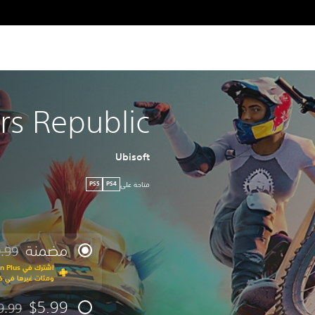
rs Republic
Ubisoft
متاحة على
PS5
PS4
مضمنة
.99
مخصوم 
ومئات غيرها في كت
$5.99
9.99
مخصوم م