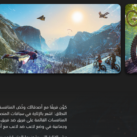
كوِّن فريقًا مع أصدقائك وخُض المنافس
النطاق: اشعر بالإثارة في سباقات المنح
المنافسات القائمة على فريق ضد فريق، 
وجماعية في وضع لاعب ضد لاعب مع أكثر من 50 لاعبً
عِش الإثارة التي يشعر بها المتسابقون ب