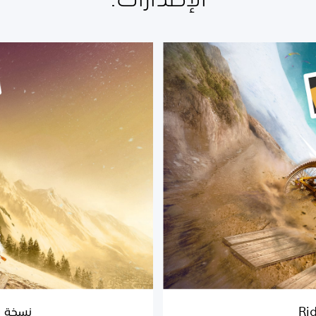
ن
س
خ
ة
ا
ل
د
ي
ل
و
ك
س
م
ن
R
i
d
e
Ri
نسخة الديل
r