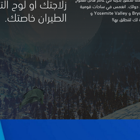
زلاجتك أو لوح التز
ن من حولك. انغمس في ساحات قومية
أمريكية مميزة، والتي تشمل Bryce Canyon و Yosemite Valley و
الطيران خاصتك.