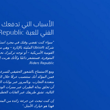
الأسباب التي تدفعك 
الفني للعبة Riders Republic
"سواء كنت تقضي وقتك في مجرد اس
شركة Ubisoft المليئة بالإثار
القومية الأمريكية – أو توجه تركيزك نحو
المتوفرة، فستشعر دائمًا وكأنك هربت إل
Riders Republic.
ومع الاستمتاع بالشعور الحقيقي للسر
فمن المؤكد أنك ستتصبب عرقًا خلال ال
متعددة التجارب. وبالمرور عبر بوابات 
أن تحلق ببذلة الطيران عبر ممرات الود
التالية، تشق طريقك عبر الغابات الخطرة
إن كنت تبحث عن جرعة زائدة من المتعة
فهذا هو خيارك الأمثل."