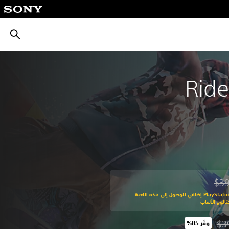
بحث
Ride
$39
من السعر الأصلي البالغ $39.99‏
اشترك في PlayStation Plus إضافي للوصول إلى هذه اللعبة
الوج الألعاب
$3
وفّر 85%‏
ن السعر الأصلي البالغ $39.99‏