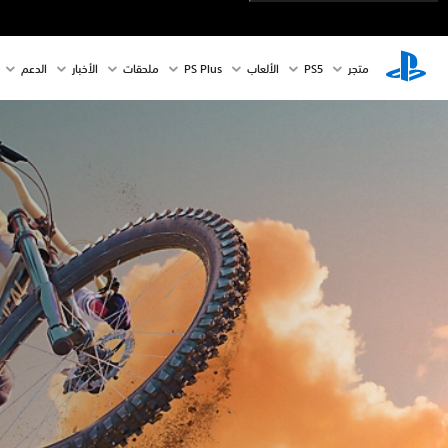
متجر
PS5‏
الألعاب
PS Plus
ملحقات
الأخبار
الدعم