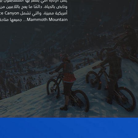
ونابض بالحياة، دائمًا ما يعج باللاعبي
Mammoth Mountain... جميعها متاحة لك لتنطلق بها!