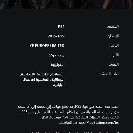
المنصة:
PS4
الإصدار:
19‏/1‏/2015
الناشر:
CE EUROPE LIMITED
الأنواع:
رعب, حركة
الصوت:
الإنجليزية
لغات الشاشة:
الأسبانية, الألمانية, الإنجليزية,
الإيطالية, الفرنسية (فرنسا),
اليابانية
للعب هذه اللعبة على جهاز PS5، قد يحتاج جهازك إلى تحديثه إلى آخر نسخة 
من برمجيات النظام. بالرغم من إمكانية لعب هذه اللعبة على جهاز PS5، قد 
لا تكون بعض الميزات المتوفرة على PS4 موجودة. انظر 
‎PlayStation.com/bc لمزيد من التفاصيل.