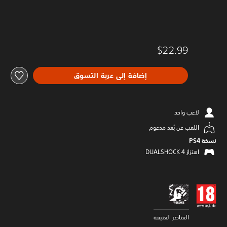
$22.99
إضافة إلى عربة التسوق
لاعب واحد
اللعب عن بُعد مدعوم
نسخة PS4‏
اهتزاز DUALSHOCK 4‏
العناصر العنيفة