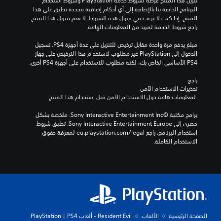
تنزيل هذا المنتج عرضة لشروط خدمة‫ PlayStation وشروط استخدام 
البرنامج الخاصة بنا بالإضافة إلى أي أحكام إضافية محددة تطبق على هذا 
المنتج. إذا كنت لا ترغب في قبول هذه الشروط، لا تقم بتنزيل هذا المنتج. 
راجع شروط الخدمة لمزيد من المعلومات الهامة.
مبلغ يدفع مرة واحدة مقابل ترخيص للتنزيل على عدة أجهزة PS4. تسجيل 
الدخول إلى PlayStation غير مطلوب لاستخدام هذا الترخيص على جهاز 
PS4 الأساسي الخاص بك، لكنه مطلوب للاستخدام على أجهزة PS4 أخرى.
راجع 
تحذيرات الاستخدام الآمن
 لمعلومات هامة حول الاستخدام الآمن قبل استخدام هذا المنتج.
برامج مكتبة ©Sony Interactive Entertainment Inc. ملخصة بشكل 
حصري إلى Sony Interactive Entertainment Europe. تطبق شروط 
استخدام البرنامج، راجع eu.playstation.com/legal لمعرفة حقوق 
الاستخدام الكاملة.
الصفحة الرئيسية
الألعاب
Resident Evil - ألعاب PS4 | ‏PlayStation