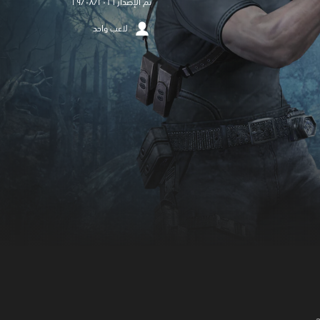
تم الإصدار ٢٩/٠٨/٢٠١٦
لاعب واحد