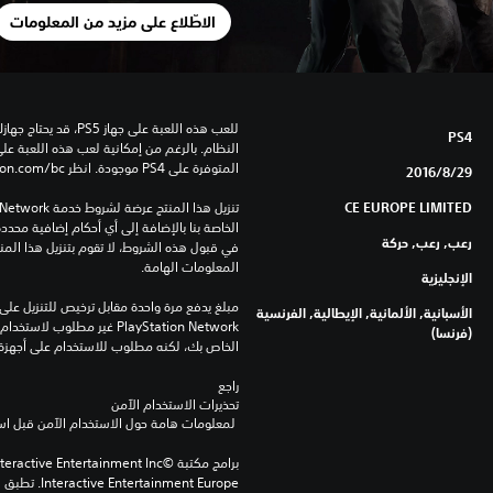
الاطّلاع على مزيد من المعلومات
PS4
المتوفرة على PS4 موجودة. انظر ‎PlayStation.com/bc لمزيد من التفاصيل.
29‏/8‏/2016
CE EUROPE LIMITED
رعب, رعب, حركة
المعلومات الهامة.
الإنجليزية
الأسبانية, الألمانية, الإيطالية, الفرنسية
(فرنسا)
الخاص بك، لكنه مطلوب للاستخدام على أجهزة PS4 أخرى
راجع 
تحذيرات الاستخدام الآمن
 لمعلومات هامة حول الاستخدام الآمن قبل استخدام هذا المنتج.