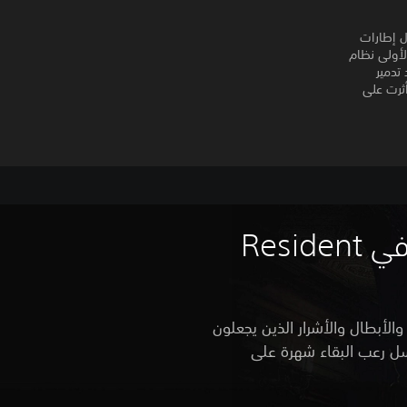
 بصورة عالية الوضوح كاملة 1080p مع معدل إطارات
لأولى نظام
تدمير
Resident Ev فحسب، لكنها أثرت على
أأنت لاعب جديد في Resident
الأبطال والأشرار الذين يجعلون
سل رعب البقاء شهرة على