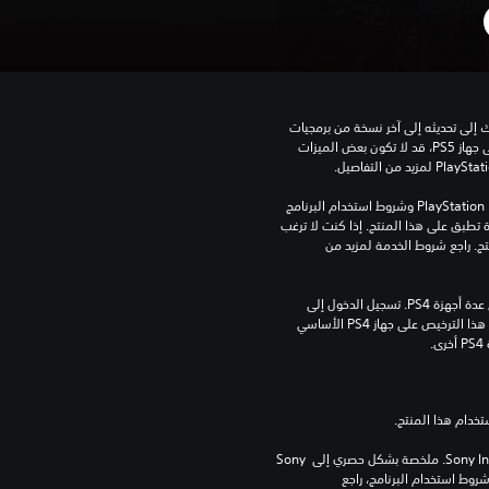
للعب هذه اللعبة على جهاز PS5، قد يحتاج جهازك إلى تحديثه إلى آخر نسخة من برمجيات 
النظام. بالرغم من إمكانية لعب هذه اللعبة على جهاز PS5، قد لا تكون بعض الميزات 
تنزيل هذا المنتج عرضة لشروط خدمة PlayStation Network وشروط استخدام البرنامج 
الخاصة بنا بالإضافة إلى أي أحكام إضافية محددة تطبق على هذا المنتج. إذا كنت لا ترغب 
في قبول هذه الشروط، لا تقوم بتنزيل هذا المنتج. راجع شروط الخدمة لمزيد من 
مبلغ يدفع مرة واحدة مقابل ترخيص للتنزيل على عدة أجهزة PS4. تسجيل الدخول إلى 
PlayStation Network غير مطلوب لاستخدام هذا الترخيص على جهاز PS4 الأساسي 
.
برامج مكتبة ©Sony Interactive Entertainment Inc. ملخصة بشكل حصري إلى Sony 
Interactive Entertainment Europe. تطبق شروط استخدام البرنامج، راجع 