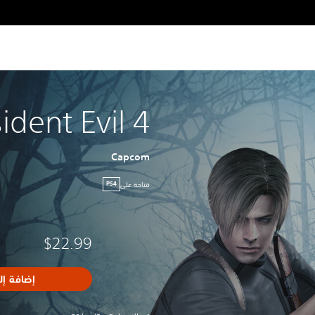
ident Evil 4
Capcom
متاحة على
PS4
$22.99
إضافة إل