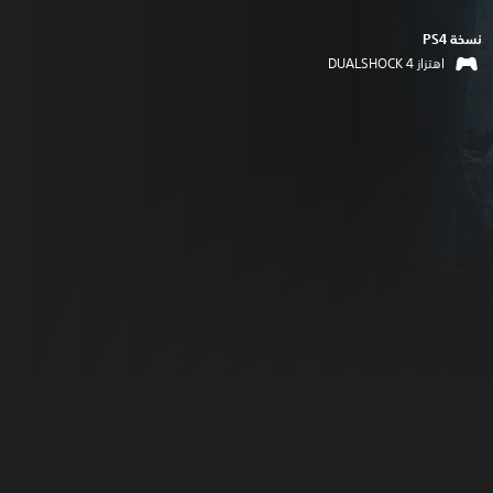
نسخة PS4‏
اهتزاز DUALSHOCK 4‏