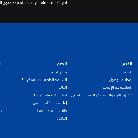
eu.playstation.com/legal لمعرفة حقوق الاستخدام الكاملة.
القيم
الدعم
ا
البيئة
مركز الدعم
ش
إمكانية الوصول
السلامة الخاصة بـ PlayStation
سي
السلامة عبر الإنترنت
الحالة
ا
تحقيق التنوع والمساواة والدمج الاجتماعي
تصليحات PlayStation
ا
إعادة ضبط كلمة المرور
ا
طلب استرداد الأموال
ب
الدلائل