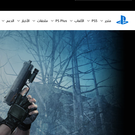
متجر
PS5‏
الألعاب
PS Plus
ملحقات
الأخبار
الدعم