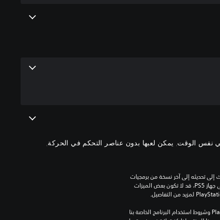
ي نفس الوقت, يمكن لعبها بدون عناصر التحكم في الحركة,
للعب هذه اللعبة على جهاز PS5، قد يحتاج جهازك إلى تحديثه إلى آخر نسخة من برمجيات 
النظام. بالرغم من إمكانية لعب هذه اللعبة على جهاز PS5، قد لا تكون بعض الميزات 
تنزيل هذا المنتج عرضة لشروط خدمة‫ PlayStation وشروط استخدام البرنامج الخاصة بنا 