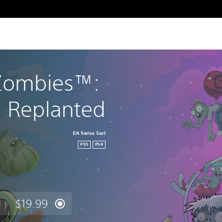
 Zombies™: 
Replanted
EA Swiss Sarl
PS5
PS4
$19.99