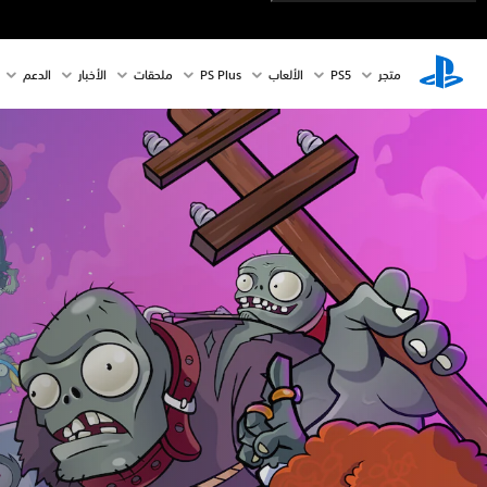
متجر
PS5‏
الألعاب
PS Plus
ملحقات
الأخبار
الدعم