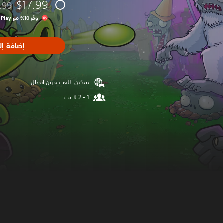
$17.99
.99
مخصوم
وفّر 10% مع EA Play‏
إضافة إل
تمكين اللعب بدون اتصال