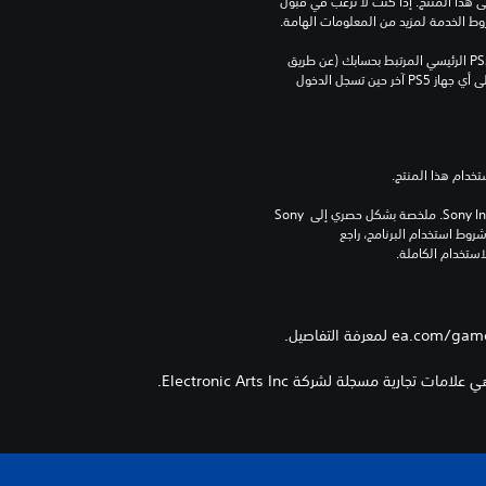
بالإضافة إلى أي أحكام إضافية محددة تطبق على هذا المنتج. إذا كنت لا ترغب في قبول 
روط الخدمة لمزيد من المعلومات الهامة.
يمكنك تنزيل هذا المحتوى وتشغيله على جهاز PS5 الرئيسي المرتبط بحسابك (عن طريق 
إعداد "مشاركة الجهاز واللعب بدون اتصال") وعلى أي جهاز PS5 آخر حين تسجل الدخول 
برامج مكتبة ©Sony Interactive Entertainment Inc. ملخصة بشكل حصري إلى Sony 
Interactive Entertainment Europe. تطبق شروط استخدام البرنامج، راجع 