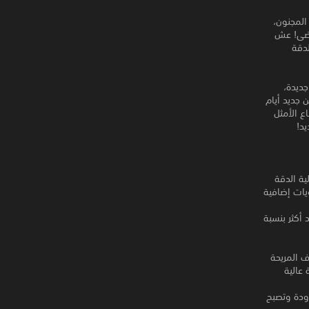
ود لعبة Plants vs. Zombies الكلاسيكية بجودة HD رائعة! بعد مرور أعوام في منزل Dave المجنون،
 مضى! عش
لدقة
جديدة،
 من جديد أيام
ع الأمثل
يد!
يات إضافية
 أكثر بنسبة
وفّر الآن بدقة عالية
مس محدودة وتصبح