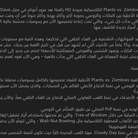
تع
 الأصلية بين النباتات والزومبي بصورة أكبر وأكثر بهجة وأكثر جنوناً من أي وقت
 التي بدأت كل شيء، والتي تمت إعادة تصميمها الآن مع رسوميات محسّنة عالية ا
أسرار جديدة للكشف عنها.
 المواجهات الملحمية في الفناء الخلفي التي تتذكرها، وهذه المرة مع مستويات 
وتحوّلات جديدة، و15 عاماً من الأشياء التي لم تُشهد من قبل في تاريخ اللعبة بين يديك. عش
ت البازلاء، وزهور الشمس والفوضى المتعطّشة للأدمغة! انضم من جديد إلى الدفا
عش تجربة المعركة في الفناء الخلفي التي بدأت ظاهرة – وهي الآن تعود لعصر جد
سية:
 برسوميات مذهلة عالية الدقة
 الزومبي في نمط الدفاع الأصلي القائم على المسارات، والذي يشمل الآن مستو
ً!
حد الأصدقاء في نمط اللعب التعاوني المحلي للدفاع عن الفناء الخلفي معاً، والآن زبد
 المحلي عن طريق التحكّم في الزومبي
Tree o، والتي تم تحديثها باستخدام أزرار تشغيل/إيقاف المريحة
- عش من جديد الألعاب المصغّرة الكلاسيكية مثل Wall-Nut Bowling - والتي تت
لمتعة الفوضوية!
- اختبر مهاراتك في نمط Cloudy Day، ميزة اللعب الجديدة كلياً حيث تكون أشعة الش