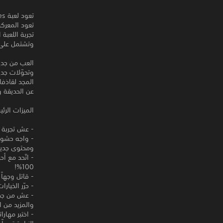
تعود المعركة
تجربة اللعبة
وتشتمل على 
العب من جديد
المجد لقاذفا
عن الحديقة و
الميزات الرئي
- عش تجربة لعبة Plants vs. Zombies الأصلية المُعاد تصميمها بالكامل
- واجه حشود
ومحتوى جديدا
- اتّحد مع أ
100%!
- قاتل وجهاً لوجه في نمط PvP
- حرّر الخيارات المرئية من خلال f Wisdom
والمزيد من ا