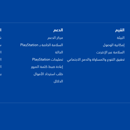
القيم
الدعم
ا
البيئة
مركز الدعم
ش
إمكانية الوصول
السلامة الخاصة بـ PlayStation
سي
السلامة عبر الإنترنت
الحالة
ا
تحقيق التنوع والمساواة والدمج الاجتماعي
تصليحات PlayStation
ا
إعادة ضبط كلمة المرور
ا
طلب استرداد الأموال
ب
الدلائل