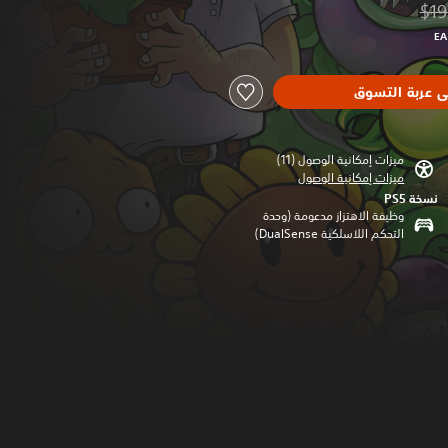
$19
 من السعر الأصلي البالغ $19.99‏
ى عربة التسوق
ميزات إمكانية الوصول (11)‏
ميزات إمكانية الوصول
نسخة PS5‏
وظيفة الاهتزاز مدعومة (وحدة
التحكم اللاسلكية DualSense‏)