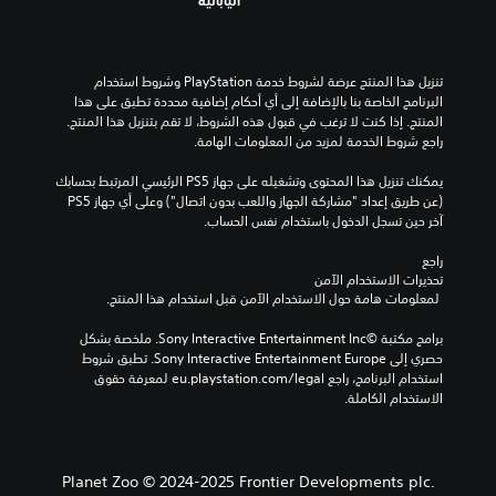
تنزيل هذا المنتج عرضة لشروط خدمة‫ PlayStation وشروط استخدام 
البرنامج الخاصة بنا بالإضافة إلى أي أحكام إضافية محددة تطبق على هذا 
المنتج. إذا كنت لا ترغب في قبول هذه الشروط، لا تقم بتنزيل هذا المنتج. 
راجع شروط الخدمة لمزيد من المعلومات الهامة.
يمكنك تنزيل هذا المحتوى وتشغيله على جهاز PS5 الرئيسي المرتبط بحسابك 
(عن طريق إعداد "مشاركة الجهاز واللعب بدون اتصال") وعلى أي جهاز PS5 
آخر حين تسجل الدخول باستخدام نفس الحساب.
راجع 
تحذيرات الاستخدام الآمن
 لمعلومات هامة حول الاستخدام الآمن قبل استخدام هذا المنتج.
برامج مكتبة ©Sony Interactive Entertainment Inc. ملخصة بشكل 
حصري إلى Sony Interactive Entertainment Europe. تطبق شروط 
استخدام البرنامج، راجع eu.playstation.com/legal لمعرفة حقوق 
الاستخدام الكاملة.
Planet Zoo © 2024-2025 Frontier Developments plc.