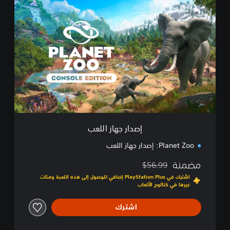
إ
ص
د
ا
ر
ج
ه
ا
ز
ا
ل
ل
ع
إصدار جهاز اللعب
ب
Planet Zoo: إصدار جهاز اللعب
مضمنة
$56.99
مخصوم من السعر الأصلي البالغ $56.99‏
اشترك في PlayStation Plus إضافي للوصول إلى هذه اللعبة ومئات
غيرها في كتالوج الألعاب
اشترك