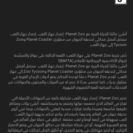
أنشئ عالمًا للحياة البرية مع Planet Zoo: إصدار جهاز اللعب. إصدار جهاز اللعب
ستصل أفضل محاكى لحديقة الحيوان من مطوّري Planet Coaster وZoo
Tycoon إلى جهاز اللعب.
خُض تجربة Planet Zoo على جهاز اللعب؛ اللعبة الحائزة على جوائز والمرشّحة
لجوائز الأكاديمية البريطانية للأفلام (BAFTA)!
أنشئ عالمًا للحياة البرية مع Planet Zoo: إصدار جهاز اللعب. ستصل أفضل
محاكى لحديقة الحيوان من مطوّري Planet Coaster وZoo Tycoon إلى جهاز
اللعب. تُقدم Planet Zoo دعمًا لوحدة التحكم يضع أدوات الإبداع القوية في
متناول يديك، كما تتضمن عددًا لا حصر له من الميزات والمحتوى والحيوانات من
التحديثات المجانية للعبة الكمبيوتر الشهيرة.
تضم Planet Zoo: إصدار جهاز اللعب تشكيلة رائعة من الحيوانات الأصيلة التي
تفكر في العالم الذي تصممه حولها وتشعر به وتستكشفه. أنشئ بيئات ومناظر
طبيعية شاسعة وفريدة واتخذ قرارات مجدية لتعتني بالحيوانات بينما تبني أروع
حديقة حيوان في العالم وتديرها باستخدام عناصر تحكم بديهية لجهاز اللعب.
العب بسهولة في أربعة أوضاع لعب ممتعة: انطلق في حملة حول العالم في
وضع المسيرة المهنية، أو ابنِ شبكة مترابطة من حدائق الحيوان في وضع الامتياز
التجاري، أو اختبر مهاراتك في وضع التحدي، أو أطلق العنان لخيالك في استقلالية