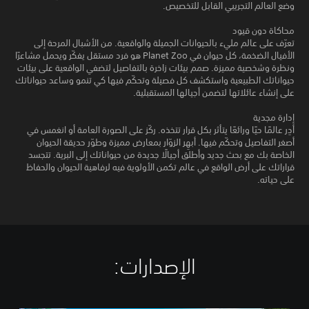
وضع العالم التجريبي القابل للتخصيص.
محاكاة دون قيود
تعرّف على عالم مليء بالحيوانات الجميلة والواقعية. من الأشبال المرحة إلى
الأفيال الضخمة، كل حيوان في Planet Zoo هو فرد مستقل يفكّر ويحمل مشاعرًا
ونظرة وشخصية مميزة. صمم بيئات زاخرة بالتفاصيل لتضفي الواقعية على بيئات
حيواناتك الطبيعية واستكشف كل فصيلة وتحكّم فيها كي تنمو وساعد حيواناتك
على إنشاء عائلاتها لتضمن أجيالها المستقبلية.
إدارة مجدية
أدِر عالمًا حيًا ورائعًا يتأثر بكل قرار تتخذه. ركّز على الصورة العامة أو انغمس في
أصغر التفاصيل وتحكّم فيها. أبهِر الزوّار بمعارض مميزة وطوّر حديقة الحيوان
الخاصة بك مع بحث جديد وأطلق أجيالًا جديدة من حيواناتك إلى البرية. تتجسد
قراراتك على أرض الواقع في عالم تكمن الأولوية فيه لرفاهية الحيوان والحفاظ
على حياته.
الإصدارات:‏