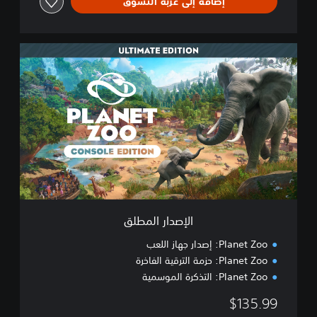
إضافة إلى عربة التسوق
ا
ل
إ
ص
د
ا
ر
ا
ل
م
ط
ل
ق
الإصدار المطلق
Planet Zoo: إصدار جهاز اللعب
Planet Zoo: حزمة الترقية الفاخرة
Planet Zoo: التذكرة الموسمية
$135.99