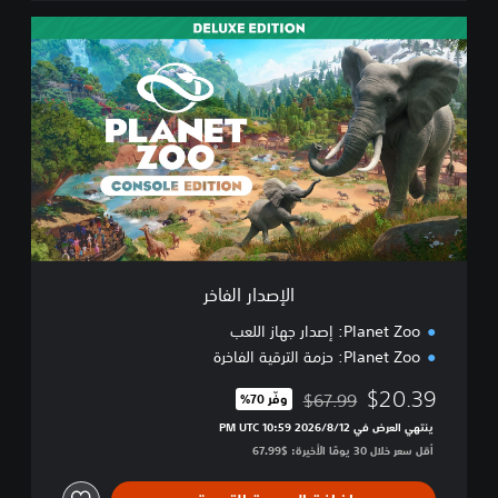
ا
ل
إ
ص
د
ا
ر
ا
ل
ف
ا
خ
ر
الإصدار الفاخر
Planet Zoo: إصدار جهاز اللعب
Planet Zoo: حزمة الترقية الفاخرة
$20.39
$67.99
وفّر 70%‏
مخصوم من السعر الأصلي البالغ $67.99‏
ينتهي العرض في 12‏/8‏/2026 10:59 PM UTC‏
أقل سعر خلال 30 يومًا الأخيرة: $67.99‏