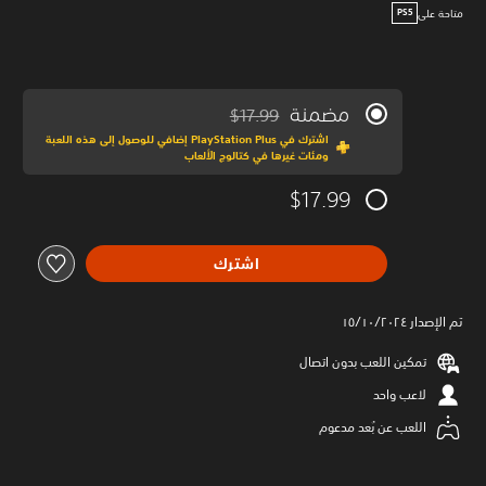
متاحة على
PS5
مضمنة
$17.99
مخصوم من السعر الأصلي البالغ $17.99‏
اشترك في PlayStation Plus إضافي للوصول إلى هذه اللعبة
ومئات غيرها في كتالوج الألعاب
$17.99
اشترك
تم الإصدار ١٥/١٠/٢٠٢٤
تمكين اللعب بدون اتصال
لاعب واحد
اللعب عن بُعد مدعوم