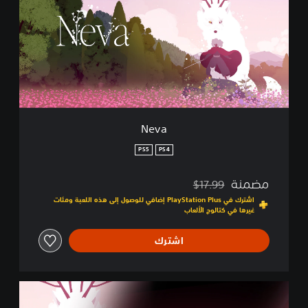
a
Neva
PS5
PS4
مضمنة
$17.99
مخصوم من السعر الأصلي البالغ $17.99‏
اشترك في PlayStation Plus إضافي للوصول إلى هذه اللعبة ومئات
غيرها في كتالوج الألعاب
اشترك
C
o