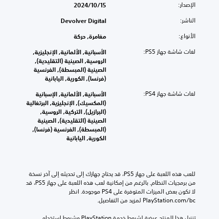
الإصدار:
15‏/10‏/2024
الناشر:
Devolver Digital
الأنواع:
مغامرة, حركة
لغات شاشة جهاز PS5:
الأسبانية, الألمانية, الإنجليزية,
الروسية, الصينية (التقليدية),
الصينية (المبسطة), الفرنسية
(فرنسا), الكورية, اليابانية
لغات شاشة جهاز PS4:
الأسبانية, الألمانية, الإسبانية
(المكسيك), الإنجليزية, البرتغالية
(البرازيل), التركية, الروسية,
الصينية (التقليدية), الصينية
(المبسطة), الفرنسية (فرنسا),
الكورية, اليابانية
للعب هذه اللعبة على جهاز PS5، قد يحتاج جهازك إلى تحديثه إلى آخر نسخة 
من برمجيات النظام. بالرغم من إمكانية لعب هذه اللعبة على جهاز PS5، قد 
لا تكون بعض الميزات المتوفرة على PS4 موجودة. انظر 
‎PlayStation.com/bc لمزيد من التفاصيل.
تنزيل هذا المنتج عرضة لشروط خدمة‫ PlayStation وشروط استخدام 