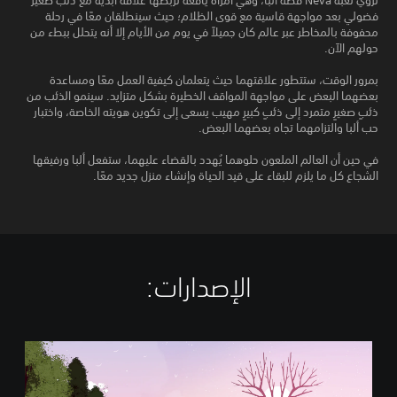
تروي لعبة Neva قصة ألبا، وهي امرأة يافعة تربطها علاقة أبدية مع ذئب صغير
فضولي بعد مواجهة قاسية مع قوى الظلام؛ حيث سينطلقان معًا في رحلة
محفوفة بالمخاطر عبر عالم كان جميلاً في يوم من الأيام إلا أنه يتحلل ببطء من
حولهم الآن.
بمرور الوقت، ستتطور علاقتهما حيث يتعلمان كيفية العمل معًا ومساعدة
بعضهما البعض على مواجهة المواقف الخطيرة بشكل متزايد. سينمو الذئب من
ذئبٍ صغيرٍ متمرد إلى ذئبٍ كبيرٍ مهيب يسعى إلى تكوين هويته الخاصة، واختبار
حب ألبا والتزامهما تجاه بعضهما البعض.
في حين أن العالم الملعون حلوهما يُهدد بالقضاء عليهما، ستفعل ألبا ورفيقها
الشجاع كل ما يلزم للبقاء على قيد الحياة وإنشاء منزل جديد معًا.
الإصدارات:‏
N
e
v