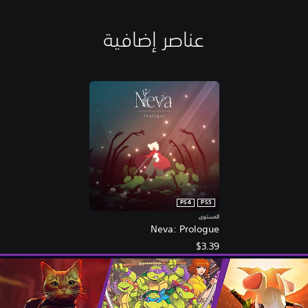
عناصر إضافية
PS4
PS5
المستوى
Neva: Prologue
$3.39