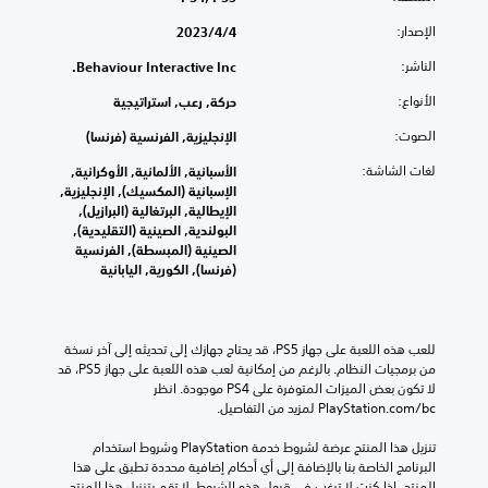
الإصدار:
4‏/4‏/2023
الناشر:
Behaviour Interactive Inc.
الأنواع:
حركة, رعب, استراتيجية
الصوت:
الإنجليزية, الفرنسية (فرنسا)
لغات الشاشة:
الأسبانية, الألمانية, الأوكرانية,
الإسبانية (المكسيك), الإنجليزية,
الإيطالية, البرتغالية (البرازيل),
البولندية, الصينية (التقليدية),
الصينية (المبسطة), الفرنسية
(فرنسا), الكورية, اليابانية
للعب هذه اللعبة على جهاز PS5، قد يحتاج جهازك إلى تحديثه إلى آخر نسخة 
من برمجيات النظام. بالرغم من إمكانية لعب هذه اللعبة على جهاز PS5، قد 
لا تكون بعض الميزات المتوفرة على PS4 موجودة. انظر 
‎PlayStation.com/bc لمزيد من التفاصيل.
تنزيل هذا المنتج عرضة لشروط خدمة‫ PlayStation وشروط استخدام 
البرنامج الخاصة بنا بالإضافة إلى أي أحكام إضافية محددة تطبق على هذا 
المنتج. إذا كنت لا ترغب في قبول هذه الشروط، لا تقم بتنزيل هذا المنتج. 