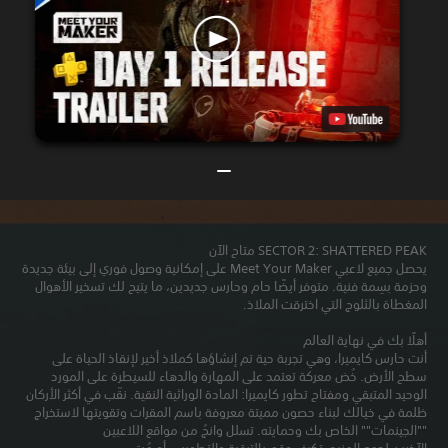
SECTOR 2: SHATTERED PEAK متاح الآن
يحصل جميع لاعبي Meet Your Maker على إمكانية وصول فوري إلى بيئة جديدة
وحزمة بسِمة فنية. متوفر أيضًا حام وحارس جديدين، ما يتيح لك تسخير الأهوال
المغطاة بالثلوج التي اخترقت الملاذ.
أهلًا بك في نهاية العالم
أنت حارس كايميرا، وهي تجربة حية تم إنشاؤها كملاذ أخير لإنقاذ الحياة على
سطح الأرض. خُض معركة تعتمد على المهارة والدهاء للسيطرة على المورد
الوحيد المتبقي ومفتاح تطور كايميرا: المادة الوراثية النقية. نقّب في أكثر الأركان
ظلمة في خيالك لبناء حصون مميتة معروفة باسم المقرات وتقويتها لاستخراج
""الجينمات"" الخاص بك وحمايته. تسلل وانجُ من مواقع اللاعبين