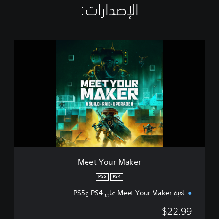
الإصدارات:‏
M
e
e
t
Y
o
u
r
M
a
k
e
r
Meet Your Maker
PS5
PS4
لعبة Meet Your Maker على PS4 وPS5
$22.99