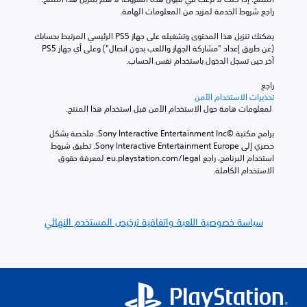
راجع شروط الخدمة لمزيد من المعلومات الهامة.
يمكنك تنزيل هذا المحتوى وتشغيله على جهاز PS5 الرئيسي المرتبط بحسابك 
(عن طريق إعداد "مشاركة الجهاز واللعب بدون اتصال") وعلى أي جهاز PS5 
آخر حين تسجل الدخول باستخدام نفس الحساب.
راجع 
تحذيرات الاستخدام الآمن
 لمعلومات هامة حول الاستخدام الآمن قبل استخدام هذا المنتج.
برامج مكتبة ©Sony Interactive Entertainment Inc. ملخصة بشكل 
حصري إلى Sony Interactive Entertainment Europe. تطبق شروط 
استخدام البرنامج، راجع eu.playstation.com/legal لمعرفة حقوق 
الاستخدام الكاملة.
سياسة خصوصية اللعبة واتفاقية ترخيص المستخدم النهائي