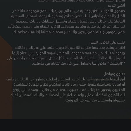
الآخرين لجمع المزيد. تكيف وقم بالترقية والتطوير... أو مُت.
أنشئ لتدمر
صندوق الأدوات الأكثير وحشية في العالم بين يديك. اجمع مجموعة هائلة من
الكتل والفخاخ والحراس لبناء حصن مخادع وماكر وبلا رحمة. استمتع بالسيطرة
الكاملة على بنائك وعلى تعديل الفخاخ وتسجيل مسارات دوريات مخصصة
لحراسك، ثم شارك مقرك وشاهد محاولات الآخرين للنجاة منه. احصد المكافآت
ممن يموتون وتعلم ممن ينجون ولا تخسر تقدمك مطلقًا إذا تمت مداهمتك.
تغلب على الآخرين لتنجو
اختبر عزيمتك بمداهمة مقرات اللاعبين الآخرين. اعتمد على غريزتك وذكائك
وردود أفعالك في مداهمة محفوفة بالمخاطر لسرقة الموارد التي تحتاج إليها
لتمويل بنائك التالي. اختر العتاد المناسب لكل تحدي مميز ،ثم هاجم واحصل على
""الجينمت"" واخرج حياً واستولِ على كل مقر تقابله في طريقك.
تعاون وتواصل
أبق أصدقاءك قريبين وأعداءك أقرب. استخدم إبداعك وتعاون في البناء مع حليف
أو تعاونا للمداهمة كفريق مكون من اثنين. استخدم نظام الإعادة لمشاهدة
المغيرين يتحدون مقراتك. قم بتحسين سمعتك من خلال الأوسمة التي يتركها
لك الآخرون لمكافأتك على براعتك. اعثر علي أصدقائك والبناة المفضلين لديك
بسهولة واستخدم مقراتهم في أي وقت.