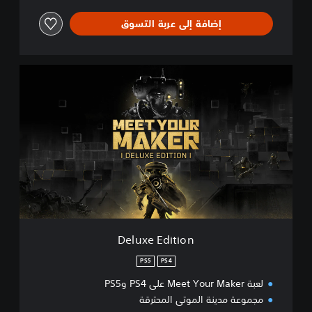
إضافة إلى عربة التسوق
D
e
l
u
x
e
E
d
i
t
i
o
n
Deluxe Edition
PS5
PS4
لعبة Meet Your Maker على PS4 وPS5
مجموعة مدينة الموتى المحترقة