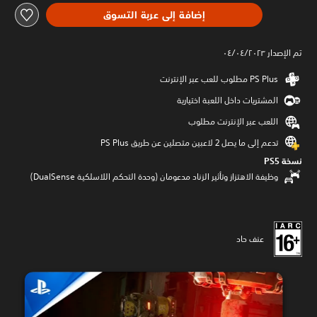
إضافة إلى عربة التسوق
تم الإصدار ٠٤/٠٤/٢٠٢٣
المشتريات داخل اللعبة اختيارية
اللعب عبر الإنترنت مطلوب
تدعم إلى ما يصل 2 لاعبين متصلين عن طريق PS Plus‏
نسخة PS5‏
وظيفة الاهتزاز وتأثير الزناد مدعومان (وحدة التحكم اللاسلكية DualSense‏)
عنف حاد