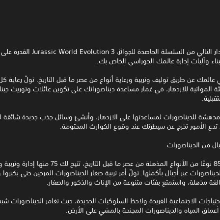
يمنحك الإصدار التالي من السلسلة الحاصدة للجوائز، ion 3
بناء وآليات إدارة عالمك الجوراسي الخاص بك.
 عالمك عن طريق توليف وتربية ورعاية أنواع من عصر ما قبل التاريخ. تولَّ رعاية كل 
يئة المواتية للازدهار، في غمار مساعدة ديناصوراتك على تكوين عائلات وتوريث جينات
قبلية.
مدهشة للديناصورات لمساعدتها على الازدهار، وأنشئ وسائل جذب جديدة شائقة ل
تدع الأمور تخرج عن سيطرتك عند وقوع الكوارث المحتومة.
جيال من الديناصورات
مع أكثر من 85 نوعًا من الأنواع المذهلة من عصر ما قبل التاريخ، تتيح لك 75 من
يناصورات عبر أجيال بأكملها. تولَّ أمر تربية صغار الديناصورات المرحين حتى يكبروا 
لغة مذهلة، واستمتع بفئات متنوعة من الإناث والذكور والصغار.
لاحتياجات الاجتماعية الفريدة ولاحظ السلوكيات الجديدة، حيث تغامر الديناصورات شبه
عماق المياه والديناصورات المجنحة بالمشي على الأرض.