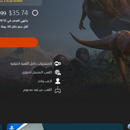
الكاملة لمدة 2 ساعة
$35.74
.99
مخصوم
ينتهي العرض في 12‏/8‏/2026 10:59 PM UTC‏
أقل سعر خلال 30 يومًا الأخيرة: $54.99‏
المشتريات داخل اللعبة اختيارية
اللعب المتصل اختياري
لاعب واحد
اللعب عن بُعد مدعوم