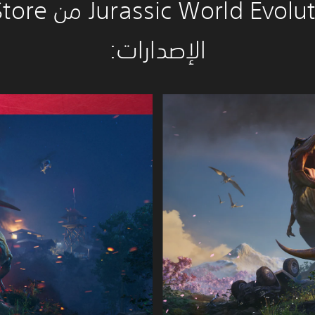
الإصدارات:‏
ا
ل
إ
ص
د
ا
ر
ا
ل
ف
ا
خ
ر