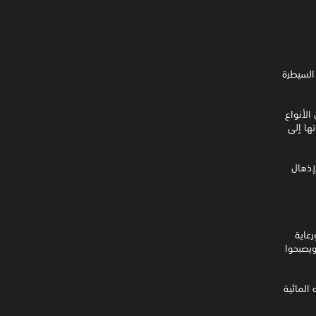
Jurassic World Evolut القدرة على السيطرة
الأنواع
ها إلى
إذهال
ها إدارة وتربية ورعاية
ويصبحوا
 المائية