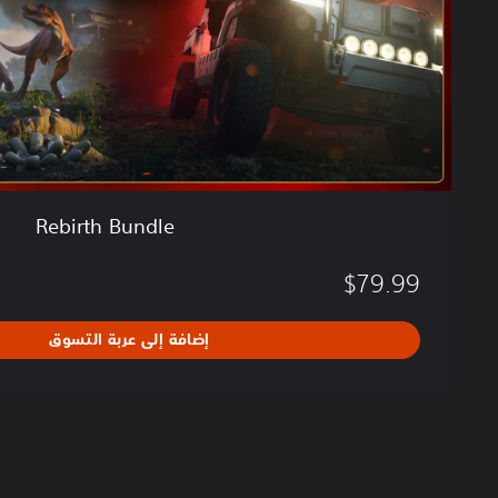
n
d
l
e
Rebirth Bundle
$79.99
إضافة إلى عربة التسوق