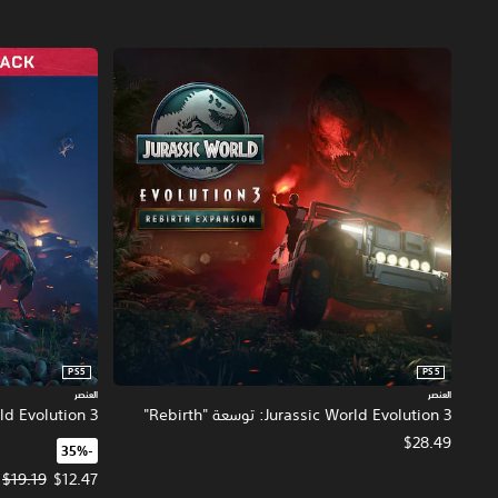
PS5
PS5
العنصر
العنصر
Jurassic World Evolution 3: توسعة "Rebirth"
urassic World Evolution 3
$28.49
‏-35%‏
سعر العرض $12.47‏. السعر الأصلي، $19.19‏.
$19.19
$12.47