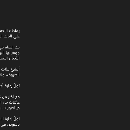
على آليات ال
بث الحياة في
ووفر لها الب
الأجيال المست
أنشئ بيئات 
الضيوف، ولا 
تولَّ رعاية أ
عائلات من الد
ديناصورات با
تولَّ إدارة ا
بالغوص في أ