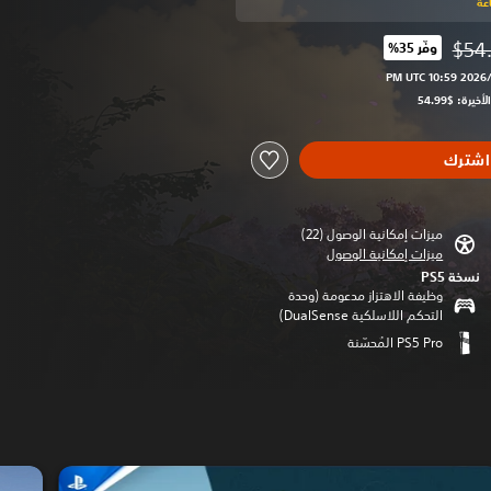
$54
وفّر 35%‏
 من السعر الأصلي البالغ $54.99‏
اشترك
ميزات إمكانية الوصول (22)‏
ميزات إمكانية الوصول
نسخة PS5‏
وظيفة الاهتزاز مدعومة (وحدة
التحكم اللاسلكية DualSense‏)