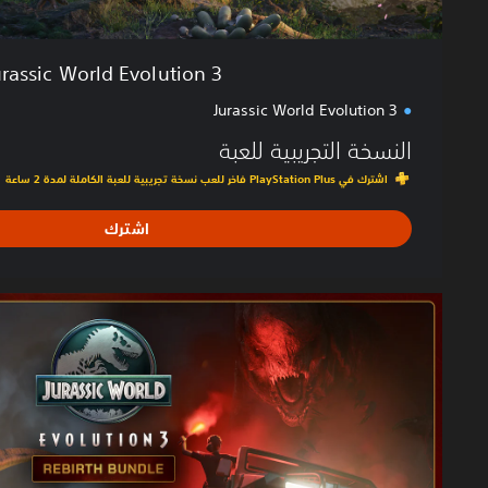
o
l
u
urassic World Evolution 3
t
i
Jurassic World Evolution 3
o
النسخة التجريبية للعبة
n
3
اشترك في PlayStation Plus فاخر للعب نسخة تجريبية للعبة الكاملة لمدة 2 ساعة
اشترك
R
e
b
i
r
t
h
B
u