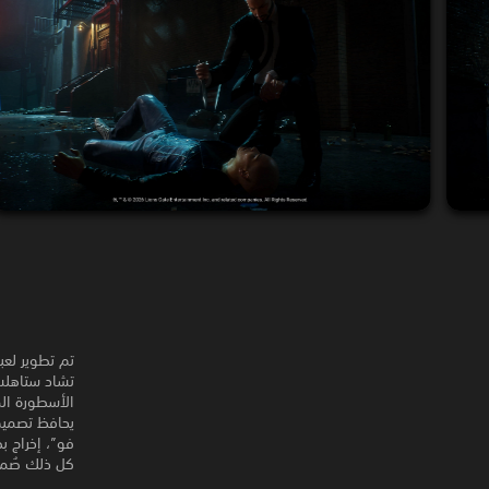
تشاد ستاهلس
الأسطورة الم
فو”، إخراج ب
كل ذلك صُمم