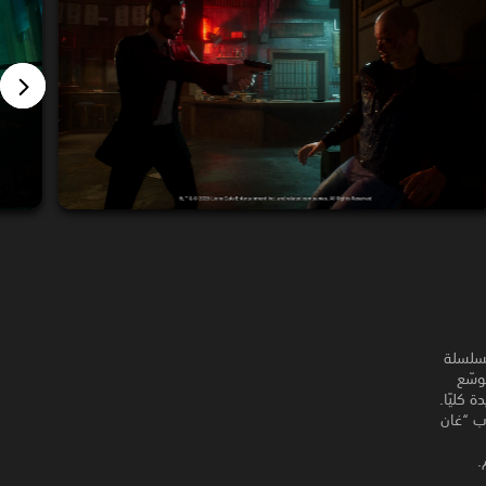
يق بين Saber وLionsgate ومخرج السلسلة
وسّع
 كليًا.
لوب “غان
.