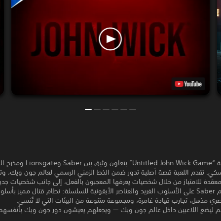
تم تطوير لعبة “Untitled John Wick Game” بتعاون وث
كي. تقدم اللعبة قصة أصلية تدور ضمن الخط الزمني الرسمي لعالم جون ويك، وت
عقدة للامتياز من خلال شخصيات يعرفها المعجبون بالفعل، إلى جانب شخصيات جديدة
يحافظ تصميم Saber على الأسلوب الفريد والعناصر الأيقونية للسلسلة: نظام قتال مميز بأس
صري مذهل، تجارب قيادة غامرة، ومجموعة متنوعة من البيئات التي لا تُنسى.
 ليضع اللاعبين داخل عالم جون ويك — ويجعلهم يعيشون دور جون ويك بأنفسهم