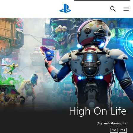
بحث
High On Life
Squanch Games, Inc.
PS5
PS4