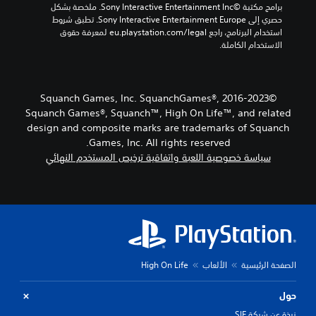
ا
برامج مكتبة ©Sony Interactive Entertainment Inc. ملخصة بشكل 
ى
ق
خ
ل
حصري إلى Sony Interactive Entertainment Europe. تطبق شروط 
ص
ط
ر
ذ
استخدام البرنامج، راجع eu.playstation.com/legal لمعرفة حقوق 
ع
.
ا
ر
الاستخدام الكاملة.
و
ج
ا
ب
ا
ع
ة
ل
ب
ا
ص
د
©2016-2023 Squanch Games, Inc. SquanchGames®,
ل
و
ي
Squanch Games®, Squanch™, High On Life™, and related
ت
ق
ل
ل
design and composite marks are trademarks of Squanch
ا
م
ي
ب
Games, Inc. All rights reserved.
ح
ك
ل
سياسة خصوصية اللعبة واتفاقية ترخيص المستخدم النهائي
د
و
ل
د
ن
ل
م
ه
ض
س
و
ب
ب
ن
قً
ط
ف
ا
س
(
.
ه
أ
الصفحة الرئيسية
الألعاب
High On Life
م
س
ن
ا
ت
ك
حول
ذ
س
ل
ك
ي
نبذة عن شركة SIE