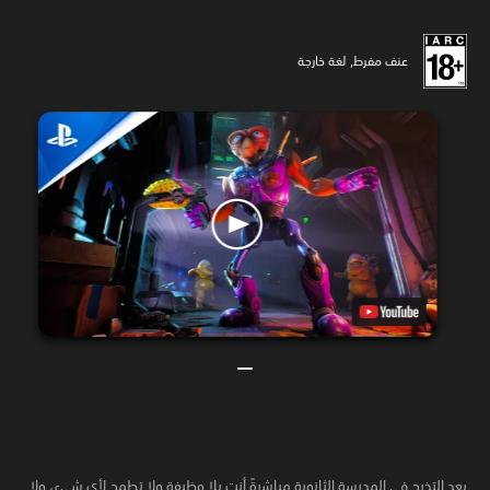
عنف مفرط, لغة خارجة
بعد التخرج في المدرسة الثانوية مباشرةً أنت بلا وظيفة ولا تطمح لأي شيء، ولا