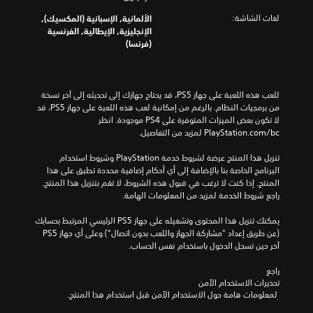
ا
د
ت
ل
ي
ر
لغات الشاشة:
الألمانية, الإسبانية (المكسيك),
ح
ر
ا
ة
الإنجليزية, الإيطالية, الفرنسية
د
ئ
.
ت
(فرنسا)
ي
ي
ل
ا
س
ح
ل
ص
ي
س
ع
ة
و
ا
للعب هذه اللعبة على جهاز PS5، قد يحتاج جهازك إلى تحديثه إلى آخر نسخة 
ا
و
ت
س
من برمجيات النظام. بالرغم من إمكانية لعب هذه اللعبة على جهاز PS5، قد 
م
ا
أ
ي
لا تكون بعض الميزات المتوفرة على PS4 موجودة. انظر 
ل
ل
ة
ح
‎PlayStation.com/bc لمزيد من التفاصيل.
ل
ش
ا
ا
ع
خ
ل
د
تنزيل هذا المنتج عرضة لشروط خدمة‫ PlayStation وشروط استخدام 
ب
ص
ذ
ي
البرنامج الخاصة بنا بالإضافة إلى أي أحكام إضافية محددة تطبق على هذا 
ة
ي
ر
المنتج. إذا كنت لا ترغب في قبول هذه الشروط، لا تقم بتنزيل هذا المنتج. 
ب
ا
ي
ا
راجع شروط الخدمة لمزيد من المعلومات الهامة.
ا
ت
م
ع
خ
ا
ك
ي
يمكنك تنزيل هذا المحتوى وتشغيله على جهاز PS5 الرئيسي المرتبط بحسابك 
ت
ل
ن
ن
(عن طريق إعداد "مشاركة الجهاز واللعب بدون اتصال") وعلى أي جهاز PS5 
ي
ر
ك
.
آخر حين تسجل الدخول باستخدام نفس الحساب.
ا
ئ
ت
ر
ي
ع
راجع 
م
ع
س
ي
تحذيرات الاستخدام الآمن
س
ي
ك
ي
 لمعلومات هامة حول الاستخدام الآمن قبل استخدام هذا المنتج.
ت
ة
ن
س
و
ف
إ