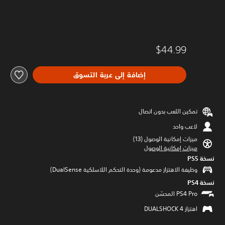
$44.99
إضافة إلى عربة التسوق
تمكين اللعب بدون اتصال
لاعب واحد
ميزات إمكانية الوصول (13)‏
ميزات إمكانية الوصول
نسخة PS5‏
وظيفة الاهتزاز مدعومة (وحدة التحكم اللاسلكية DualSense‏)
نسخة PS4‏
اهتزاز DUALSHOCK 4‏