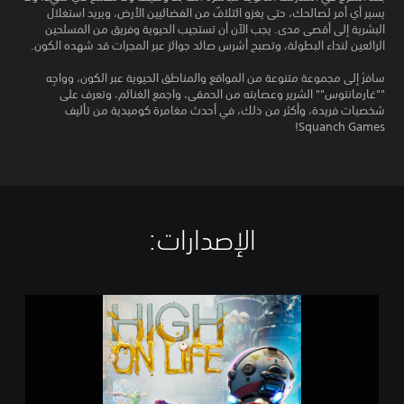
يسير أي أمر لصالحك، حتى يغزو ائتلافٌ من الفضائيين الأرض، ويريد استغلال
البشرية إلى أقصى مدى. يجب الآن أن تستجيب الحيوية وفريق من المسلحين
الرائعين لنداء البطولة، وتصبح أشرس صائد جوائز عبر المجرات قد شهده الكون.
سافرْ إلى مجموعة متنوعة من المواقع والمناطق الحيوية عبر الكون، وواجِه
""غارمانتوس"" الشرير وعصابته من الحمقى، واجمع الغنائم، وتعرف على
شخصيات فريدة، وأكثر من ذلك، في أحدث مغامرة كوميدية من تأليف
Squanch Games!
الإصدارات:‏
H
i
g
h
O
n