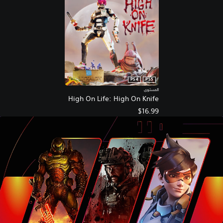
PS4
PS5
المستوى
High On Life: High On Knife
$16.99