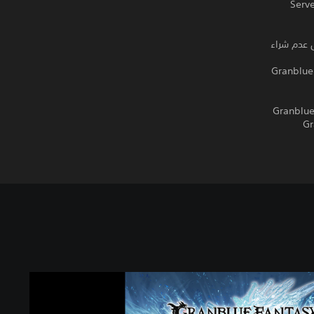
Serve
ن Granblue Fantasy: Versus. احرص على عدم شراء
ن في Granblue Fantasy: Versus -
حد فريق ARC SYSTEM WORKS الأسطوري لألعاب القتال مع Cygames ليقدمان لك لعبة Granblue
ًا لوجه. تُقدم Granblue