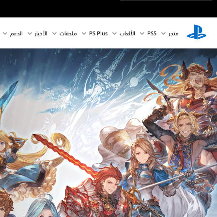
متجر
PS5‏
الألعاب
PS Plus
ملحقات
الأخبار
الدعم