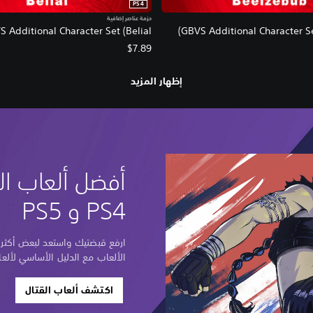
PS4
حزمة عناصر إضافية
 Additional Character Set (Belial)
GBVS Additional Character Se
$7.89
إظهار المزيد
أفضل ألعاب ال
PS4 و PS5
ارفع قبضتيك واستعد لبعض أكثر
الألعاب مع الدليل الأساسي لألعا
اكتشف ألعاب القتال