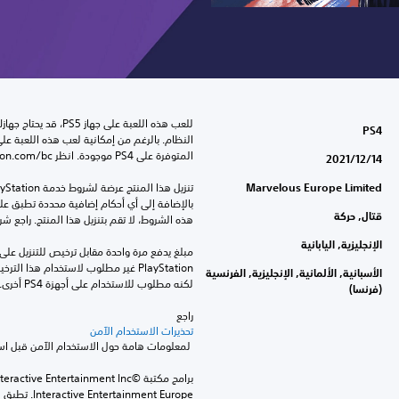
PS4
المتوفرة على PS4 موجودة. انظر ‎PlayStation.com/bc لمزيد من التفاصيل.
14‏/12‏/2021
Marvelous Europe Limited
قتال, حركة
هذه الشروط، لا تقم بتنزيل هذا المنتج. راجع ش
الإنجليزية, اليابانية
الأسبانية, الألمانية, الإنجليزية, الفرنسية
لكنه مطلوب للاستخدام على أجهزة PS4 أخرى.
(فرنسا)
راجع 
تحذيرات الاستخدام الآمن
 لمعلومات هامة حول الاستخدام الآمن قبل استخدام هذا المنتج.