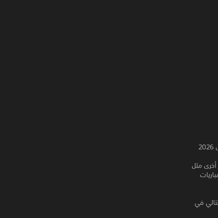
‏تم تقليص خدمات خوادم اللعب عبر الإنترنت للعبة GBVS اعتبارًا من الساعة 1 صباحًا يوم 21 أبريل 2026
 أخرى مثل
باريات
لتالي في