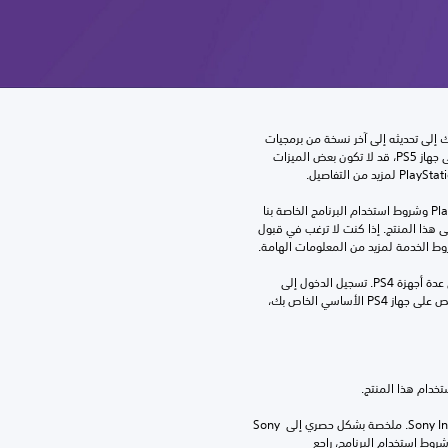
للعب هذه اللعبة على جهاز PS5، قد يحتاج جهازك إلى تحديثه إلى آخر نسخة من برمجيات 
النظام. بالرغم من إمكانية لعب هذه اللعبة على جهاز PS5، قد لا تكون بعض الميزات 
تنزيل هذا المنتج عرضة لشروط خدمة‫ PlayStation وشروط استخدام البرنامج الخاصة بنا 
بالإضافة إلى أي أحكام إضافية محددة تطبق على هذا المنتج. إذا كنت لا ترغب في قبول 
روط الخدمة لمزيد من المعلومات الهامة.
مبلغ يدفع مرة واحدة مقابل ترخيص للتنزيل على عدة أجهزة PS4. تسجيل الدخول إلى 
PlayStation غير مطلوب لاستخدام هذا الترخيص على جهاز PS4 الأساسي الخاص بك، 
برامج مكتبة ©Sony Interactive Entertainment Inc. ملخصة بشكل حصري إلى Sony 
Interactive Entertainment Europe. تطبق شروط استخدام البرنامج، راجع 