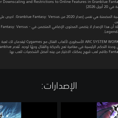
r Downscaling and Restrictions to Online Features in Granblue Fant
بريل 2026)
*اللعبة الرئيسية المضمنة هي نفس إصدار 2020 م
ن.
*يُرجى ملاحظة أن هذا الإصدار لا يتضمن المحتوى الإضافي المتضم
Legenda
ات
Fantasy في وحدة التحكم الرئيسية في مغامرة تعج بالحركة والقتال وجه
نه أفضل الشخصيات للعب بها.
الإصدارات:‏
G
r
a