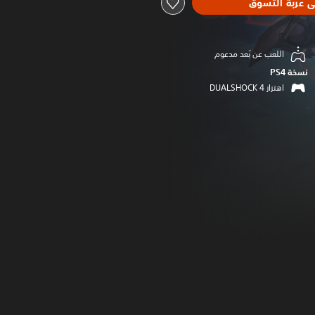
ى عربة التسوق
اللعب عن بُعد مدعوم
نسخة PS4‏
اهتزاز DUALSHOCK 4‏