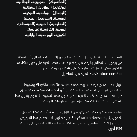
(المكسيك), الإنجليزية, الإيطالية,
البرتغالية (البرازيل), البرتغالية
(البرتغال), البولندية, التركية,
الروسية, السويدية, الصينية
(التقليدية), الصينية (المبسطة),
العربية, الفرنسية (فرنسا),
الكورية, الهولندية, اليابانية
للعب هذه اللعبة على جهاز PS5، قد يحتاج جهازك إلى تحديثه إلى آخر نسخة 
من برمجيات النظام. بالرغم من إمكانية لعب هذه اللعبة على جهاز PS5، قد 
لا تكون بعض الميزات المتوفرة على PS4 موجودة. انظر 
‎PlayStation.com/bc لمزيد من التفاصيل.
تنزيل هذا المنتج عرضة لشروط خدمة PlayStation Network وشروط 
استخدام البرنامج الخاصة بنا بالإضافة إلى أي أحكام إضافية محددة تطبق 
على هذا المنتج. إذا كنت لا ترغب في قبول هذه الشروط، لا تقوم بتنزيل هذا 
المنتج. راجع شروط الخدمة لمزيد من المعلومات الهامة.
مبلغ يدفع مرة واحدة مقابل ترخيص للتنزيل على عدة أجهزة PS4. تسجيل 
الدخول إلى PlayStation Network غير مطلوب لاستخدام هذا الترخيص 
على جهاز PS4 الأساسي الخاص بك، لكنه مطلوب للاستخدام على أجهزة 
PS4 أخرى.