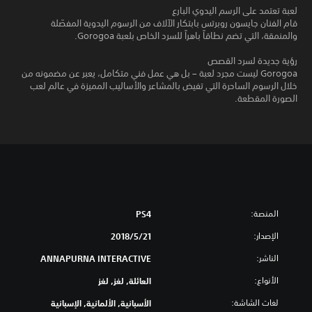
لعبة تعتمد على الرسم اليدوي البارع
قام الفنان جايسون روبرتس بابتكار الآلاف من الرسوم اليدوية المفصّلة
والمنمقة، التي تضم نطاقاً باهراً للسرد الخاص بلعبة Gorogoa.
رؤية جديدة لسرد القصص
Gorogoa ليست مجرد لعبة – بل هي عمل فني متكامل، يعبر عن مضمونه من
خلال الرسوم الساحرة التي تفيض بالمشاعر والأساليب المميزة في عالم لعب
الصورة المقطعة.
المنصة:
PS4
الإصدار:
21‏/5‏/2018
الناشر:
ANNAPURNA INTERACTIVE
الأنواع:
العائلة, لغز, لغز
لغات الشاشة:
الأسبانية, الألمانية, الإسبانية