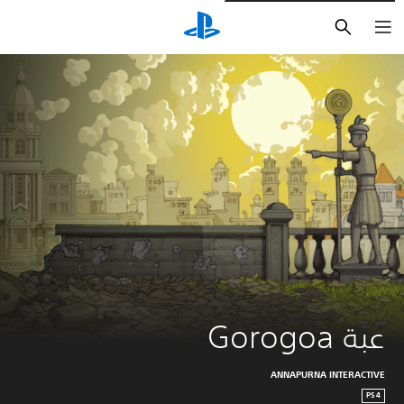
بحث
عبة Gorogoa
ANNAPURNA INTERACTIVE
PS4