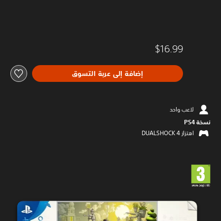
$16.99
إضافة إلى عربة التسوق
لاعب واحد
نسخة PS4‏
اهتزاز DUALSHOCK 4‏