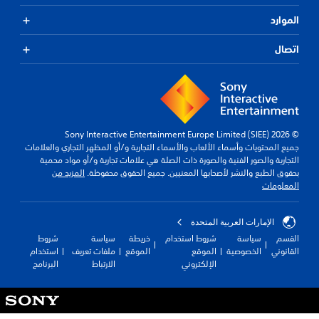
ا
الموارد
ل
ت
م
اتصال
ي
ي
ز
ب
ي
ن
© 2026 Sony Interactive Entertainment Europe Limited (SIEE)
ه
جميع المحتويات وأسماء الألعاب والأسماء التجارية و/أو المظهر التجاري والعلامات
ا
التجارية والصور الفنية والصورة ذات الصلة هي علامات تجارية و/أو مواد محمية
س
بحقوق الطبع والنشر لأصحابها المعنيين. جميع الحقوق محفوظة.
المزيد من
ه
المعلومات
ل
اً
.
الإمارات العربية المتحدة
القسم
سياسة
شروط استخدام
خريطة
سياسة
شروط
م
القانوني
الخصوصية
الموقع
الموقع
ملفات تعريف
استخدام
ر
الإلكتروني
الارتباط
البرنامج
ئ
ي
ا