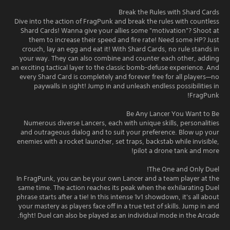
Break the Rules with Shard Cards
Dive into the action of FragPunk and break the rules with countless
Shard Cards! Wanna give your allies some "motivation"? Shoot at
them to increase their speed and fire rate! Need some HP? Just
crouch, lay an egg and eat it! With Shard Cards, no rule stands in
your way. They can also combine and counter each other, adding
an exciting tactical layer to the classic bomb-defuse experience. And
every Shard Card is completely and forever free for all players—no
paywalls in sight! Jump in and unleash endless possibilities in
FragPunk!
Be Any Lancer You Want to Be
Numerous diverse Lancers, each with unique skills, personalities
and outrageous dialog and to suit your preference. Blow up your
enemies with a rocket launcher, set traps, backstab while invisible,
pilot a drone tank and more!
The One and Only Duel!
In FragPunk, you can be your own Lancer and a team player at the
same time. The action reaches its peak when the exhilarating Duel
phrase starts after a tie! In this intense 1v1 showdown, it's all about
your mastery as players face off in a true test of skills. Jump in and
fight! Duel can also be played as an individual mode in the Arcade.