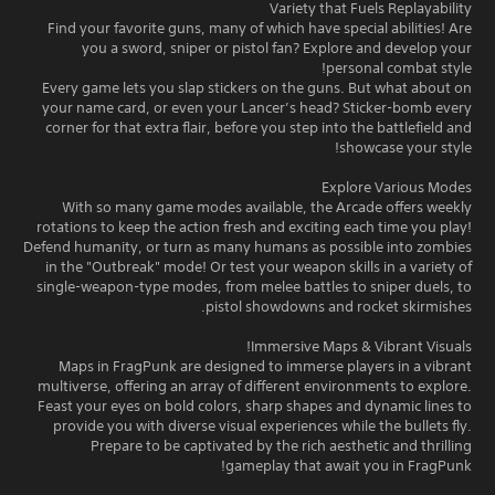
Variety that Fuels Replayability
Find your favorite guns, many of which have special abilities! Are
you a sword, sniper or pistol fan? Explore and develop your
personal combat style!
Every game lets you slap stickers on the guns. But what about on
your name card, or even your Lancer’s head? Sticker-bomb every
corner for that extra flair, before you step into the battlefield and
showcase your style!
Explore Various Modes
With so many game modes available, the Arcade offers weekly
rotations to keep the action fresh and exciting each time you play!
Defend humanity, or turn as many humans as possible into zombies
in the "Outbreak" mode! Or test your weapon skills in a variety of
single-weapon-type modes, from melee battles to sniper duels, to
pistol showdowns and rocket skirmishes.
Immersive Maps & Vibrant Visuals!
Maps in FragPunk are designed to immerse players in a vibrant
multiverse, offering an array of different environments to explore.
Feast your eyes on bold colors, sharp shapes and dynamic lines to
provide you with diverse visual experiences while the bullets fly.
Prepare to be captivated by the rich aesthetic and thrilling
gameplay that await you in FragPunk!