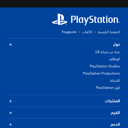
م
ك
ن
ت
غ
ي
الصفحة الرئيسية
الألعاب
Fragpunk
ي
ر
حول
ا
ل
نبذة عن شركة SIE
أ
الوظائف
ل
و
PlayStation Studios
ا
PlayStation Productions
ن
ا
الشركة
ل
تاريخ PlayStation
م
ه
المنتجات
م
ة
ل
القيم
ج
ع
الدعم
ل