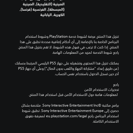
ف
الصينية (التقليدية), الصينية
ه
(المبسطة), الفرنسية (فرنسا),
م
الكورية, اليابانية
ا
ل
أ
ل
تنزيل هذا المنتج عرضة لشروط خدمة‫ PlayStation وشروط استخدام 
و
البرنامج الخاصة بنا بالإضافة إلى أي أحكام إضافية محددة تطبق على هذا 
ا
المنتج. إذا كنت لا ترغب في قبول هذه الشروط، لا تقم بتنزيل هذا المنتج. 
ن
راجع شروط الخدمة لمزيد من المعلومات الهامة.
ل
ت
يمكنك تنزيل هذا المحتوى وتشغيله على جهاز PS5 الرئيسي المرتبط بحسابك 
ل
(عن طريق إعداد "مشاركة الجهاز واللعب بدون اتصال") وعلى أي جهاز PS5 
ع
آخر حين تسجل الدخول باستخدام نفس الحساب.
ب
ا
راجع 
ل
تحذيرات الاستخدام الآمن
ل
 لمعلومات هامة حول الاستخدام الآمن قبل استخدام هذا المنتج.
ع
ب
برامج مكتبة ©Sony Interactive Entertainment Inc. ملخصة بشكل 
ة
حصري إلى Sony Interactive Entertainment Europe. تطبق شروط 
،
استخدام البرنامج، راجع eu.playstation.com/legal لمعرفة حقوق 
أ
الاستخدام الكاملة.
و
ي