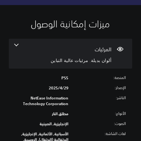
ميزات إمكانية الوصول
أ
ل
و
ا
ن
المرئيات
ب
ألوان بديلة, مرئيات عالية التباين
د
ي
ل
المنصة:
PS5
ة
ل
الإصدار:
29‏/4‏/2025
ا
الناشر:
NetEase Information
ت
Technology Corporation
ح
ت
الأنواع:
مطلق النار
ا
ج
الصوت:
الإنجليزية, الصينية
إ
ل
لغات الشاشة:
الأسبانية, الألمانية, الإنجليزية,
ى
البرتغالية (البرتغال), الروسية,