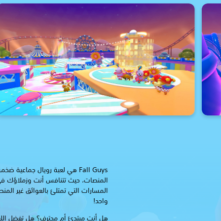
Fall Guys هي لعبة رويال جماعية 
المنصات، حيث تتنافس أنت وزملاؤك في
المسارات التي تمتلئ بالعوائق غير المن
واحد!
هل أنت مبتدئ أم محترف؟ هل تفضل اللع