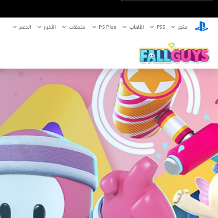
متجر
PS5‏
الألعاب
PS Plus
ملحقات
الأخبار
الدعم