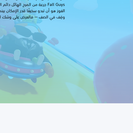
Fall Guys جرعة من المرح الهائل د
الفوز هو أن تبدو سخيفًا قدر الإمكان بينم
وقِف في الصف — فالعرض على وشك الب