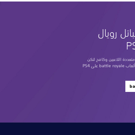
اتل رويال
متعددة اللاعبين وكافح لتكن
آخر لاعب صامد في بعض أفضل ألعاب battle royale على PS4