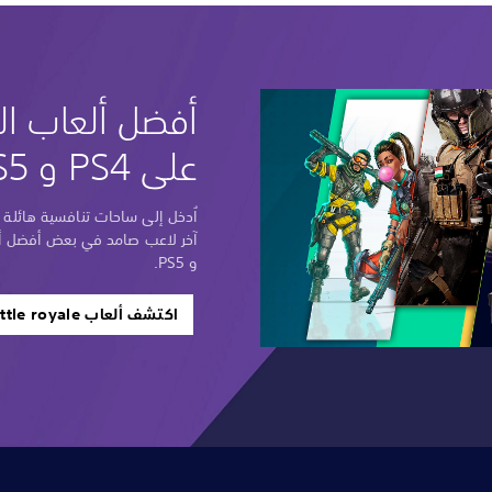
أفضل ألعاب الب
على PS4 و PS5
اُدخل إلى ساحات تنافسية هائلة 
و PS5.
اكتشف ألعاب battle royale