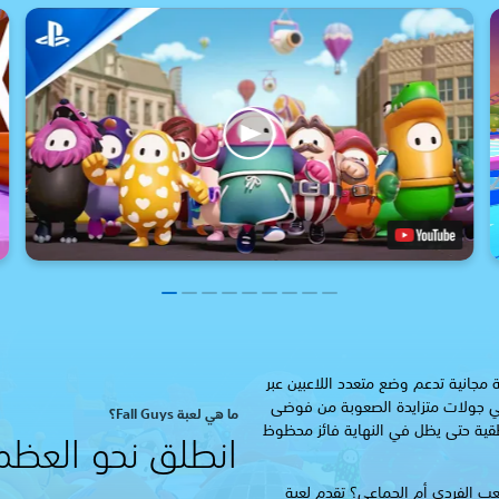
ضخمة مجانية تدعم وضع متعدد اللاعبين عبر
 جولات متزايدة الصعوبة من فوضى
ما هي لعبة Fall Guys؟
طقية حتى يظل في النهاية فائز محظوظ
انطلق نحو العظم
ب الفردي أم الجماعي؟ تقدم لعبة