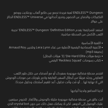
ENDLESS™ Dungeon لعبة فريدة تجمع بين طابع ألعاب روغلايت ووضع
التكتيكات والدفاع عن الحصون وتدور أحداثها في ENDLESS™ Universe الحائز
على جوائز.
استعد للمجازفة! يقدم ENDLESS™ Dungeon 'Definitive Edition' تجربة
اللعب الأكمل من المحطة مباشرة:
• اللعبة الأساسية
• الأغنية المصاحبة الرقمية الأصلية من غناء Lera Lynn وتلحين Arnaud Roy
(بصيغة mp3)
• حزمة هيئات Die-Hard Elite' (3' هيئات للبطل)
• كتاب رسومات 'Reckless Squad' الرقمي
اقتحم محطة فضائية مهجورة بمفردك أو مع أصدقاء من خلال طور اللعب
التعاوني وجنّد فريقًا من أبطال السفن الغارقة واحمِ بلورتك من موجات الوحوش
التي لا نهاية لها... أو مُت وأنت تحاول، أعد تلقيم أسلحتك وحاول مجددًا.
لدينا المدافع ولدينا أبراجها
أنت عالق في محطة فضائية مهجورة مليئة بالوحوش والألغاز. للخروج سيتعين
عليك الوصول إلى الجوهر، لكن لا يمكنك فعل ذلك من دون crystal bot الذي