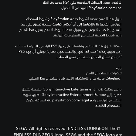
لا تكون بعض الميزات المتوفرة على PS4 موجودة. انظر 
‎PlayStation.com/bc لمزيد من التفاصيل.
تنزيل هذا المنتج عرضة لشروط خدمة‫ PlayStation وشروط استخدام 
البرنامج الخاصة بنا بالإضافة إلى أي أحكام إضافية محددة تطبق على هذا 
المنتج. إذا كنت لا ترغب في قبول هذه الشروط، لا تقم بتنزيل هذا المنتج. 
راجع شروط الخدمة لمزيد من المعلومات الهامة.
يمكنك تنزيل هذا المحتوى وتشغيله على جهاز PS5 الرئيسي المرتبط بحسابك 
(عن طريق إعداد "مشاركة الجهاز واللعب بدون اتصال") وعلى أي جهاز PS5 
آخر حين تسجل الدخول باستخدام نفس الحساب.
راجع 
تحذيرات الاستخدام الآمن
 لمعلومات هامة حول الاستخدام الآمن قبل استخدام هذا المنتج.
برامج مكتبة ©Sony Interactive Entertainment Inc. ملخصة بشكل 
حصري إلى Sony Interactive Entertainment Europe. تطبق شروط 
استخدام البرنامج، راجع eu.playstation.com/legal لمعرفة حقوق 
الاستخدام الكاملة.
©SEGA. All rights reserved. ENDLESS DUNGEON, the
ENDLESS DUNGEON logo, SEGA and the SEGA logo are