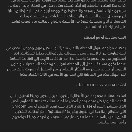
لديك. هذا المخلوق الغارق هو مفتاحك للنجاة من الغرف المولدة عشوائيًا في
خراب هذا الفضاء. للأسف، إنه أيضًا ضعيف وكل وحش في المكان يريد أن يحاربه.
سيتعين عليك التفكير بسرعة والتخطيط جيدًا ووضع أبراجك ثم... ابدأ إطلاق النار!
لن يوقف أي شيء الحشرات والروبوتات والفقاعات عن تحطيمك وذلك
الكريستال. تُتاح مجموعة كبيرة من الأسلحة والأبراج ونجاتك من الموت تعتمد
على اختيارك العتاد المناسب.
العب بمفردك أو مع أصدقاء
يمكنك مواجهة أهوال المحطة باللعب منفردًا أو تشكيل فريق وخوض التحدي في
لعبة تعاونية من 3 لاعبين. بمجرد حصولك على قواتك، خطط لتحركاتك. اختر
أسلحتهم من بين مجموعة واسعة بدءًا من قاذفات اللهب إلى القناصة السامة.
عندما تكون مستعدًا، ادخل إلى المحطة لتتولى مهمة أحد الشخصيات أو حاول
الهروب أو تصرف بجنون مع السكان المحليين. من المحتمل أن تموت وأنت تحاول
لكن مهلًا، هذه هي الطريقة التي تسير بها الأمور في زنزانة الفضاء هذه!
احشد RECKLESS SQUAD لديك
استعد لمقابلة مجموعة من الأبطال الرائعين الذين يسعون جميعًا لتحقيق نفس
الهدف: الخروج! كل منهم يقدم أفضل ما لديه. هناك Bunker المقاوم للضرر
الذي سيمتص الضرر أو Blaze الناري الذي يحب تفجير الأشياء أو ربما Shroom
التي ستعالج زملاءها في الفريق ببخورها "الاستثنائية". اختر أبطالك لتشكيل
الفريق الذي يناسبك. عندما تتعرف عليهم، ستعرف أن لديهم جميعًا دوافعهم
وأسرارهم الخاصة...