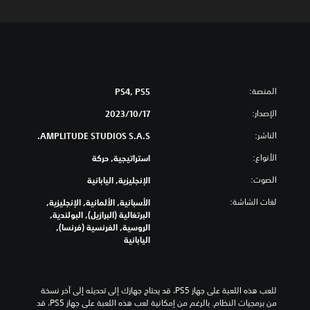
المنصة:
PS4, PS5
الإصدار:
17‏/10‏/2023
الناشر:
AMPLITUDE STUDIOS S.A.S.
الأنواع:
استراتيجية, حركة
الصوت:
الإنجليزية, اليابانية
لغات الشاشة:
الأسبانية, الألمانية, الإنجليزية,
البرتغالية (البرازيل), البولندية,
الروسية, الفرنسية (فرنسا),
اليابانية
للعب هذه اللعبة على جهاز PS5، قد يحتاج جهازك إلى تحديثه إلى آخر نسخة 
من برمجيات النظام. بالرغم من إمكانية لعب هذه اللعبة على جهاز PS5، قد 