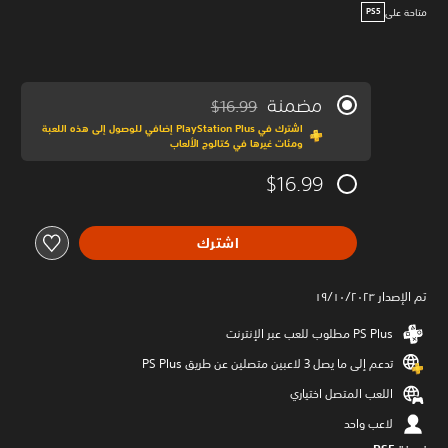
متاحة على
PS5
مضمنة
$16.99
مخصوم من السعر الأصلي البالغ $16.99‏
اشترك في PlayStation Plus إضافي للوصول إلى هذه اللعبة
ومئات غيرها في كتالوج الألعاب
$16.99
اشترك
تم الإصدار ١٩/١٠/٢٠٢٣
تدعم إلى ما يصل 3 لاعبين متصلين عن طريق PS Plus‏
اللعب المتصل اختياري
لاعب واحد