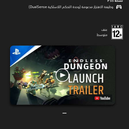
نسخة PS5‏
وظيفة الاهتزاز مدعومة (وحدة التحكم اللاسلكية DualSense‏)
عنف
متوسط