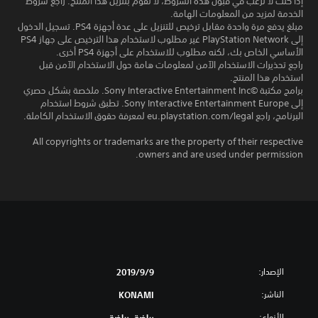
إذا كنت لا ترغب في قبول هذه الشروط، لا تقوم بتنزيل هذا المنتج. راجع شروط
الخدمة لمزيد من المعلومات الهامة.
مبلغ يدفع مرة واحدة مقابل ترخيص للتنزيل على عدة أجهزة PS4. تسجيل الدخول
إلى PlayStation Network غير مطلوب لاستخدام هذا الترخيص على جهاز PS4
الأساسي الخاص بك، لكنه مطلوب للاستخدام على أجهزة PS4 أخرى.
راجع تحذيرات الاستخدام الآمن لمعلومات هامة حول الاستخدام الآمن قبل
استخدام هذا المنتج.
برامج مكتبة ©Sony Interactive Entertainment Inc. ملخصة بشكل حصري
إلى Sony Interactive Entertainment Europe. تطبق شروط استخدام
البرنامج، راجع eu.playstation.com/legal لمعرفة حقوق الاستخدام الكاملة.
All copyrights or trademarks are the property of their respective
owners and are used under permission.
الإصدار:
9‏/9‏/2019
الناشر:
KONAMI
الأنواع:
رياضة, رياضة