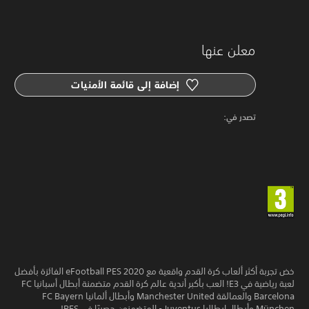
معلن عنها
إضافة إلى قائمة الأمنيات
‏تصدر في: ‏
خض تجربة أكثر ألعاب كرة القدم واقعية مع eFootball PES 2020 الفائزة بأفضل
لعبة رياضية في E3! العب بأكبر أندية عالم كرة القدم متضمنة أبطال أسبانيا FC
Barcelona والعمالقة Manchester United وأبطال ألمانيا FC Bayern
München وأبطال إيطاليا Juventus - المتضمنون حصريًا في PES!