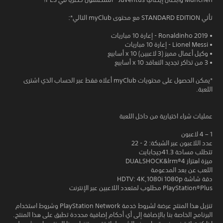
تأتي STANDARD EDITION مع محتوى myClub التالي*:
• Ronaldinho 2019 - إعارة 10 مباريات
• Lionel Messi - إعارة 10 مباريات
• وكيل أعمال مميز (3 لاعبين) x 10 أسابيع
• 3 من تذاكر تجديد التعاقد x 10 أسابيع
*يمكن الحصول على محتويات myClub أعلاه فقط عبر الحساب الذي اشترى
اللعبة.
عمليات شراء اختيارية من داخل اللعبة
1 – 4 لاعبون
عدد اللاعبون عبر الشبكة: 2 - 22
تتطلب مساحة 41.3جيجابايت
ميزة اهتزاز DUALSHOCK&lrm®4
اللعب عن بعد المدعومة
دقة شاشة HDTV: 4K,1080i 1080p
PlayStation®Plus مطلوب لمتعدد اللاعبين عبر الإنترنت
تنزيل هذا المنتج عرضة لشروط خدمة PlayStation Network وشروط استخدام
البرنامج الخاصة بنا بالإضافة إلى أي أحكام إضافية محددة تطبق على هذا المنتج.