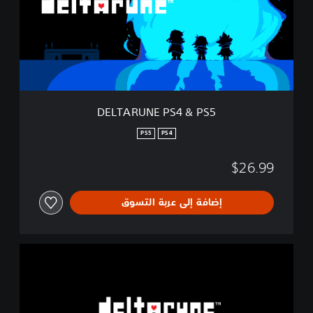
R
U
N
E
P
S
4
&
DELTARUNE PS4 & PS5
P
S
PS5
PS4
5
$26.99
إضافة إلى عربة التسوق
D
E
L
T
A