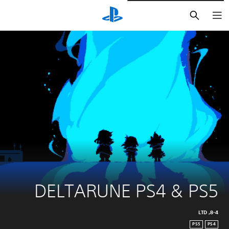
بحث
DELTARUNE PS4 & PS5
8-4, LTD
PS5
PS4