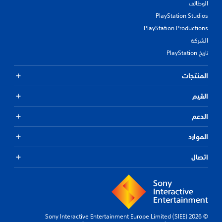
م
الوظائف
ح
PlayStation Studios
د
د
PlayStation Productions
م
الشركة
س
تاريخ PlayStation
ب
قً
ا
المنتجات
،
أ
القيم
و
ي
الدعم
ت
و
ف
الموارد
ر
ا
اتصال
ل
د
ع
م
ل
ق
د
© 2026 Sony Interactive Entertainment Europe Limited (SIEE)