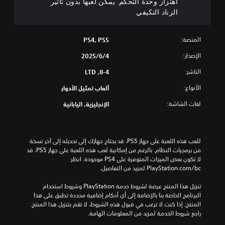
اهتزاز وحدة التحكم, يمكن لعبها بدون تأثير
ة
الزناد التكيفي
ا
ل
ت
المنصة:
PS4, PS5
ح
الإصدار:
4‏/6‏/2025
ك
م
الناشر:
8-4, LTD
(
الأنواع:
ألعاب تمثيل الأدوار
أ
س
لغات الشاشة:
الإنجليزية, اليابانية
ا
س
ي
)
للعب هذه اللعبة على جهاز PS5، قد يحتاج جهازك إلى تحديثه إلى آخر نسخة 
من برمجيات النظام. بالرغم من إمكانية لعب هذه اللعبة على جهاز PS5، قد 
ي
لا تكون بعض الميزات المتوفرة على PS4 موجودة. انظر 
م
‎PlayStation.com/bc لمزيد من التفاصيل.
ك
ن
تنزيل هذا المنتج عرضة لشروط خدمة‫ PlayStation وشروط استخدام 
ك
البرنامج الخاصة بنا بالإضافة إلى أي أحكام إضافية محددة تطبق على هذا 
ت
المنتج. إذا كنت لا ترغب في قبول هذه الشروط، لا تقم بتنزيل هذا المنتج. 
غ
راجع شروط الخدمة لمزيد من المعلومات الهامة.
ي
ي