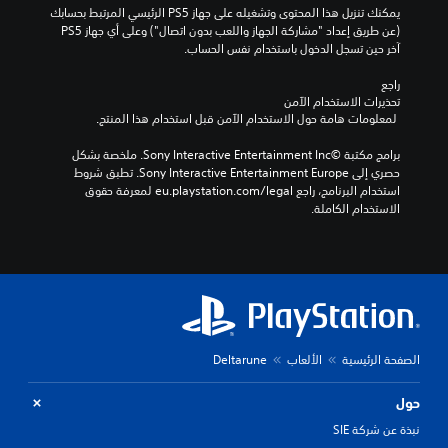
يمكنك تنزيل هذا المحتوى وتشغيله على جهاز PS5 الرئيسي المرتبط بحسابك 
ر
(عن طريق إعداد "مشاركة الجهاز واللعب بدون اتصال") وعلى أي جهاز PS5 
ع
آخر حين تسجل الدخول باستخدام نفس الحساب.
ن
ا
راجع 
ص
تحذيرات الاستخدام الآمن
ر
 لمعلومات هامة حول الاستخدام الآمن قبل استخدام هذا المنتج.
ا
ل
برامج مكتبة ©Sony Interactive Entertainment Inc. ملخصة بشكل 
ت
حصري إلى Sony Interactive Entertainment Europe. تطبق شروط 
ح
استخدام البرنامج، راجع eu.playstation.com/legal لمعرفة حقوق 
ك
الاستخدام الكاملة.
م
إ
ل
ى
ت
خ
ط
ي
ط
الصفحة الرئيسية
الألعاب
Deltarune
ب
د
حول
ي
نبذة عن شركة SIE
ل