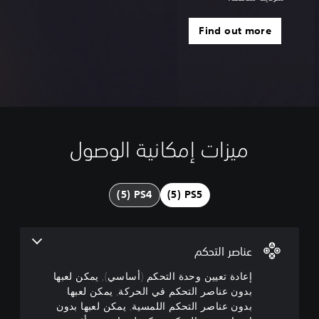
Find out more
ميزات إمكانية الوصول
إ
ع
ا
د
ة
ت
ع
ي
عناصر التحكم
ي
ن
إعادة تعيين وحدة التحكم (أساسي), يمكن لعبها
و
بدون عناصر التحكم في الحركة, يمكن لعبها
ح
بدون عناصر التحكم اللمسية, يمكن لعبها بدون
د