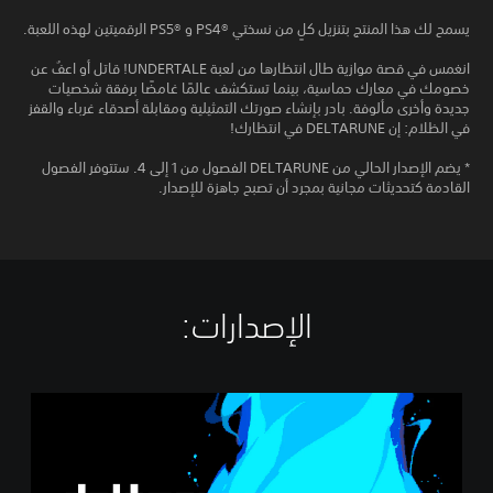
يسمح لك هذا المنتج بتنزيل كلٍ من نسختي PS4®‎ و PS5®‎ الرقميتين لهذه اللعبة.
انغمس في قصة موازية طال انتظارها من لعبة UNDERTALE! قاتل أو اعفُ عن
خصومك في معارك حماسية، بينما تستكشف عالمًا غامضًا برفقة شخصيات
جديدة وأخرى مألوفة. بادر بإنشاء صورتك التمثيلية ومقابلة أصدقاء غرباء والقفز
في الظلام: إن DELTARUNE في انتظارك!
* يضم الإصدار الحالي من DELTARUNE الفصول من 1 إلى 4. ستتوفر الفصول
القادمة كتحديثات مجانية بمجرد أن تصبح جاهزة للإصدار.
الإصدارات:‏
D
E
L
T
A