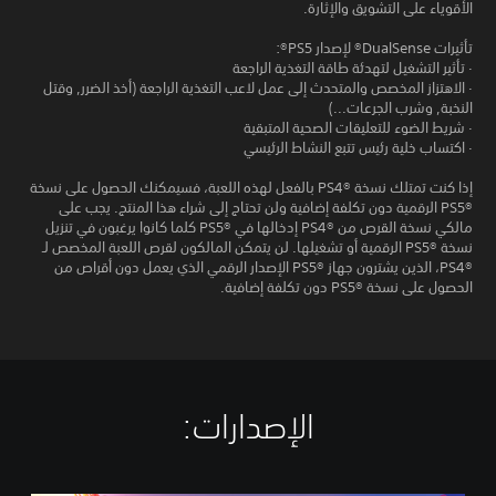
الأقوياء على التشويق والإثارة.
تأثيرات DualSense® لإصدار PS5®:
· تأثير التشغيل لتهدئة طاقة التغذية الراجعة
· الاهتزاز المخصص والمتحدث إلى عمل لاعب التغذية الراجعة (أخذ الضرر, وقتل
النخبة, وشرب الجرعات...)
· شريط الضوء للتعليقات الصحية المتبقية
· اكتساب خلية رئيس تتبع النشاط الرئيسي
إذا كنت تمتلك نسخة PS4®‎ بالفعل لهذه اللعبة، فسيمكنك الحصول على نسخة
PS5®‎ الرقمية دون تكلفة إضافية ولن تحتاج إلى شراء هذا المنتج. يجب على
مالكي نسخة القرص من PS4®‎ إدخالها في PS5®‎ كلما كانوا يرغبون في تنزيل
نسخة PS5®‎ الرقمية أو تشغيلها. لن يتمكن المالكون لقرص اللعبة المخصص لـ
PS4®‎، الذين يشترون جهاز PS5®‎ الإصدار الرقمي الذي يعمل دون أقراص من
الحصول على نسخة PS5®‎ دون تكلفة إضافية.
الإصدارات:‏