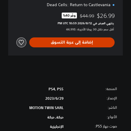
Dead Cells: Return to Castlevania
$26.99
$44.99
وفّر 40%‏
مخصوم من السعر الأصلي البالغ $44.99‏
ينتهي العرض في 12‏/8‏/2026 10:59 PM UTC‏
أقل سعر خلال 30 يومًا الأخيرة: $44.99‏
إضافة إلى عربة التسوق
المنصة:
PS4, PS5
الإصدار:
29‏/6‏/2023
الناشر:
MOTION TWIN SARL
الأنواع:
حركة, حركة
صوت جهاز PS5:
الإنجليزية