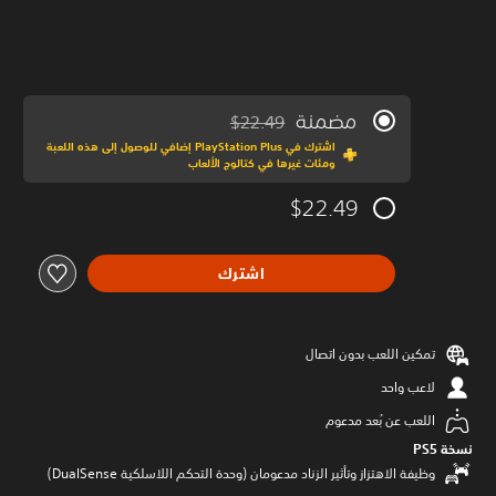
مضمنة
$22.49
مخصوم من السعر الأصلي البالغ $22.49‏
اشترك في PlayStation Plus إضافي للوصول إلى هذه اللعبة
ومئات غيرها في كتالوج الألعاب
$22.49
اشترك
تمكين اللعب بدون اتصال
لاعب واحد
اللعب عن بُعد مدعوم
نسخة PS5‏
وظيفة الاهتزاز وتأثير الزناد مدعومان (وحدة التحكم اللاسلكية DualSense‏)