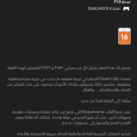
نسخة PS4‏
اهتزاز DUALSHOCK 4‏
يسمح لك هذا المنتج بتنزيل كلٍ من نسختي PS4®‎ و PS5®‎ الرقميتين لهذه اللعبة.
تمنحك Dead Cells التحكم في تجربة لمعرفة ما يحدث في جزيرة بعيدة ومتغيرة
وملعونة. ستُصبح خالدًا، وسيكون ملاذك الأخير أن تستحوذ على جثث لتتمكن من
التحرك والاستكشاف... والقتال.
ستُعاد إلى الزنزانة لتبدأ من جديد...
عش تجربة ألعاب Roguevania التي تجمع بين عالم مترابط ومسارات متفرعة
ومهارات أخرى. يجب أن تقهر العدو في جولة واحدة. يُمكنك الاحتفاظ ببعض
التقدم المحرز والوصول إلى مستويات جديدة.
تُساعد المعارك الشرسة العادلة وأنظمة التحكم سريعة الاستجابة والأعداء