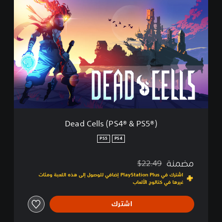
D
e
a
d
C
e
l
l
s
(
P
S
4
Dead Cells (PS4® & PS5®)
®
&
PS5
PS4
P
S
مضمنة
$22.49
5
مخصوم من السعر الأصلي البالغ $22.49‏
®
اشترك في PlayStation Plus إضافي للوصول إلى هذه اللعبة ومئات
غيرها في كتالوج الألعاب
)
اشترك