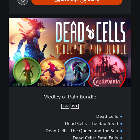
M
e
d
l
e
y
o
f
P
a
i
n
B
Medley of Pain Bundle
u
n
PS5
PS4
d
Dead Cells
l
e
Dead Cells: The Bad Seed
Dead Cells: The Queen and the Sea
Dead Cells: Fatal Falls