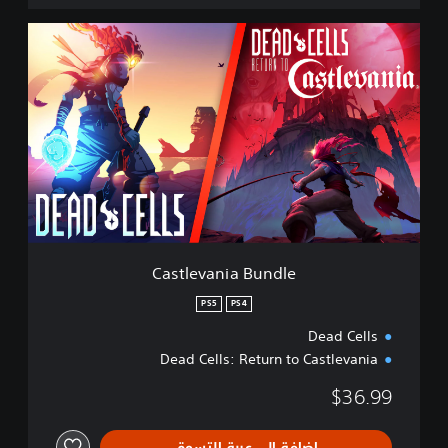
C
a
s
t
l
e
v
a
n
i
a
B
u
Castlevania Bundle
n
d
PS5
PS4
l
Dead Cells
e
Dead Cells: Return to Castlevania
$36.99
إضافة إلى عربة التسوق