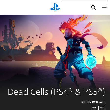
بحث
Dead Cells (PS4® & PS5®)
MOTION TWIN SARL
PS5
PS4