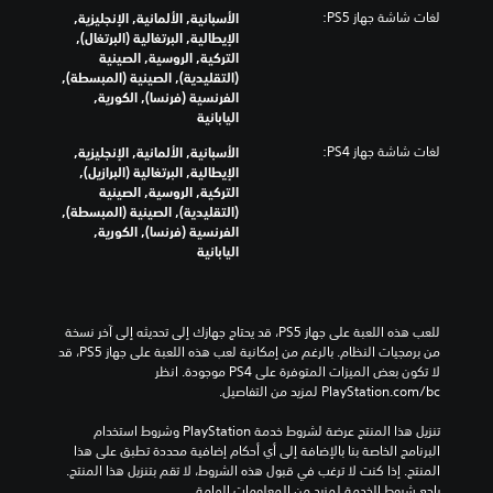
لغات شاشة جهاز PS5:
الأسبانية, الألمانية, الإنجليزية,
الإيطالية, البرتغالية (البرتغال),
التركية, الروسية, الصينية
(التقليدية), الصينية (المبسطة),
الفرنسية (فرنسا), الكورية,
اليابانية
لغات شاشة جهاز PS4:
الأسبانية, الألمانية, الإنجليزية,
الإيطالية, البرتغالية (البرازيل),
التركية, الروسية, الصينية
(التقليدية), الصينية (المبسطة),
الفرنسية (فرنسا), الكورية,
اليابانية
للعب هذه اللعبة على جهاز PS5، قد يحتاج جهازك إلى تحديثه إلى آخر نسخة 
من برمجيات النظام. بالرغم من إمكانية لعب هذه اللعبة على جهاز PS5، قد 
لا تكون بعض الميزات المتوفرة على PS4 موجودة. انظر 
‎PlayStation.com/bc لمزيد من التفاصيل.
تنزيل هذا المنتج عرضة لشروط خدمة‫ PlayStation وشروط استخدام 
البرنامج الخاصة بنا بالإضافة إلى أي أحكام إضافية محددة تطبق على هذا 
المنتج. إذا كنت لا ترغب في قبول هذه الشروط، لا تقم بتنزيل هذا المنتج. 
راجع شروط الخدمة لمزيد من المعلومات الهامة.