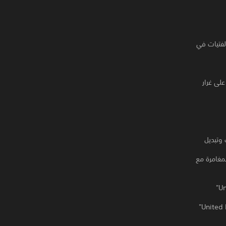
لفتيات في
تع بقصة Danmachi مع شخصياتك المفضلة التي تم إحضارها إلى الحياة عبر رسومات 3D على غرار
وتبديل
ريقة مذهلة. اذهب للمغامرة مع
خوض معارك في الوقت الحقيقي ضد أعداء هائلين مع ما يصل إلى 4 لاعبين في "United Final Battle"