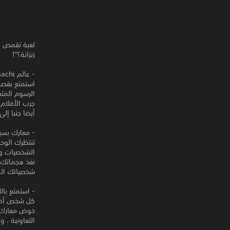
لعبة تقمص أد
زنزانة؟"!
- عالم Danmachi في 3D مع الحوار عبر عنها بالكامل!
الرسوم المتح
جرب الأفلام 
أيضا جنبا إلى
- معارك بسي
تنتظرك الوح
الشخصيات وا
شخصياتك ال
- استمتع باللعبة مع لاعبي
كل شخص آخر عدو! اس
التعاونية ، و