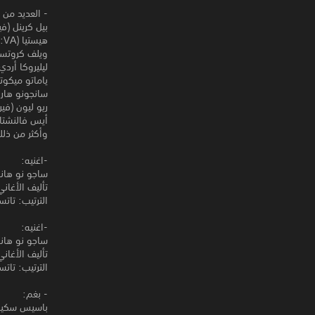
- العديد من 
بيل كرينل (ف
هيستيا (VA: إينوري ميناز) ،
ويلف كروتسو 
ليليروكا أردي 
ياماتو ميكوت
سانجونو هارو
ريو ليون (فير
أيس فالنشتاي
وأكثر من ذل
-اغنيه:
ساجو نو هانا 
تأليف الأغان
الترتيب: تاتس
-اغنيه:
ساجو نو هانا 
تأليف الأغان
الترتيب: تاتس
- بغم:
باسيس سكي