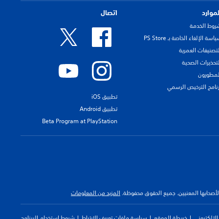
لموارد
اتصال
روط الخدمة
اسة الإلغاء الخاصة بـ PS Store
لتصنيفات العمرية
لتحذيرات الصحية
لمطورون
رنامج الترخيص الرسمي
تطبيق iOS
تطبيق Android
Beta Program at PlayStation
 لأصحابها المعنيين. جميع الحقوق محفوظة.
المزيد من المعلومات
لإلكتروني
خريطة الموقع
سياسة ملفات تعريف الارتباط
شروط استخدام البرنامج