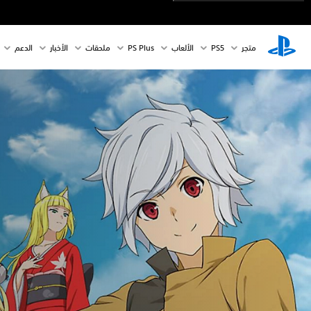
متجر
PS5‏
الألعاب
PS Plus
ملحقات
الأخبار
الدعم