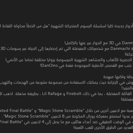
وار جديدة كليا لسلسلة الرسوم المتحركة الشهيرة "هل من الخطأ محاولة التقاط ا
استم
ركة!
الحصرية للألعاب والمشاهد الشهيرة المرسومة بزوايا مختلفة تماما عن الأنمي!
 جنب مع القصص الأصلية الموجودة فقط في DanChro!
طة ولكنها مبهجة
وش في الزنزانة حيث يمكنك الاستفادة من مجموعة متنوعة من الهجمات والتهرب 
لمزيد!
نفذ هجماتك القاتلة المفضلة ، بما في ذلك Firebolt و Lil Rafaga ، بط
مفضلة!
ن آخرين من خلال "Magic Stone Scramble" و "United Final Battle"
تمتع بمعركة رويال المكونة من 8 لاعبين "Magic Stone Scramble".
العديد من الطرق الأخرى للعب اللعبة!