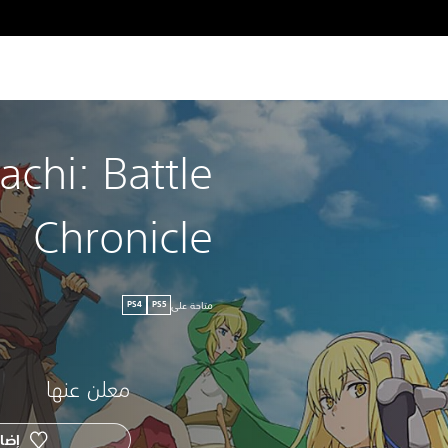
chi: Battle
Chronicle
متاحة على
PS4
PS5
معلن عنها
إضاف