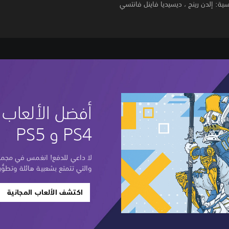
سية: إلدن رينج ، ديسيديا فاينل فانتسي
أفضل الألعاب ا
PS4 و PS5
لا داعي للدفع! انغمس في مجموعة
والتي تتمتع بشعبية هائلة وتطوُّر
اكتشف الألعاب المجانية