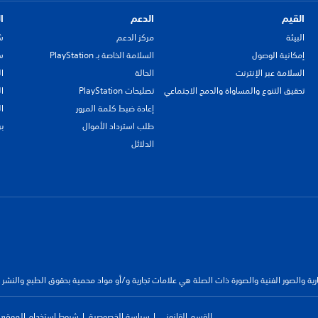
القيم
الدعم
ا
البيئة
مركز الدعم
ش
إمكانية الوصول
السلامة الخاصة بـ PlayStation
سي
السلامة عبر الإنترنت
الحالة
ا
تحقيق التنوع والمساواة والدمج الاجتماعي
تصليحات PlayStation
ا
إعادة ضبط كلمة المرور
ا
طلب استرداد الأموال
ب
الدلائل
جارية والصور الفنية والصورة ذات الصلة هي علامات تجارية و/أو مواد محمية بحقوق الطبع والنشر
القسم القانوني
سياسة الخصوصية
شروط استخدام الموقع ا