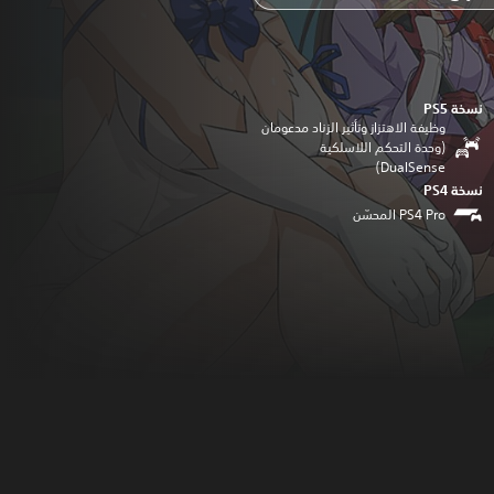
نسخة PS5‏
وظيفة الاهتزاز وتأثير الزناد مدعومان
(وحدة التحكم اللاسلكية
DualSense‏)
نسخة PS4‏