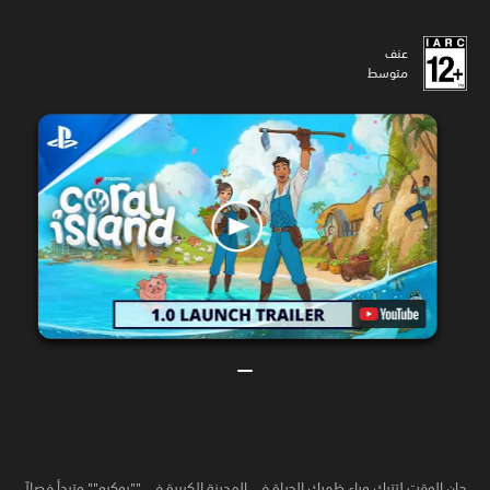
عنف
متوسط
حان الوقت لتترك وراء ظهرك الحياة في المدينة الكبيرة في ""بوكيو"" وتبدأ فصلاً