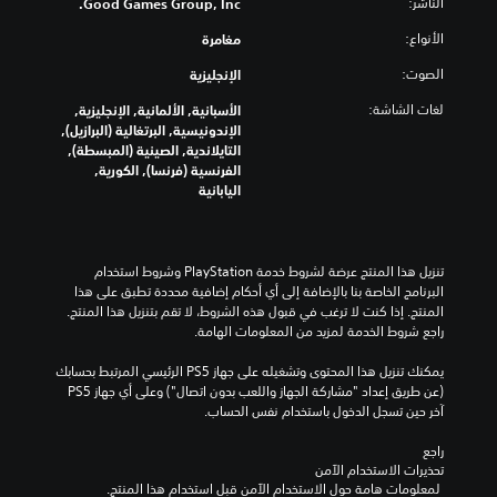
ت
الناشر:
ا
Good Games Group, Inc.
D
ز
ص
ف
ل
)
م
ر
الأنواع:
مغامرة
ر
ت
ن
ا
د
ر
ب
ي
الصوت:
ل
الإنجليزية
ي
ج
ح
ة
ت
ة
م
ج
لغات الشاشة:
الأسبانية, الألمانية, الإنجليزية,
م
ح
.
ة
م
الإندونيسية, البرتغالية (البرازيل),
ح
ك
ل
خ
التايلاندية, الصينية (المبسطة),
د
م
أ
ط
الفرنسية (فرنسا), الكورية,
د
ف
ن
أ
اليابانية
ة
ي
ا
ك
،
ا
ل
ب
أ
ل
ل
ر
و
ل
ع
ل
تنزيل هذا المنتج عرضة لشروط خدمة‫ PlayStation وشروط استخدام 
ف
ع
ب
ت
البرنامج الخاصة بنا بالإضافة إلى أي أحكام إضافية محددة تطبق على هذا 
ق
ب
ة
س
المنتج. إذا كنت لا ترغب في قبول هذه الشروط، لا تقم بتنزيل هذا المنتج. 
ط
ة
ل
ه
راجع شروط الخدمة لمزيد من المعلومات الهامة.
ع
ب
ا
ي
ن
ش
ت
ل
يمكنك تنزيل هذا المحتوى وتشغيله على جهاز PS5 الرئيسي المرتبط بحسابك 
د
ك
ت
ق
(عن طريق إعداد "مشاركة الجهاز واللعب بدون اتصال") وعلى أي جهاز PS5 
م
ل
ض
ر
آخر حين تسجل الدخول باستخدام نفس الحساب.
ا
ك
م
ا
ت
ا
ن
ء
راجع 
ن
م
ح
ت
تحذيرات الاستخدام الآمن
ف
ل
و
ه
 لمعلومات هامة حول الاستخدام الآمن قبل استخدام هذا المنتج.
ذ
.