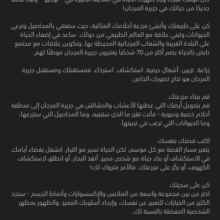
جديدًا من حياتك في جزيرة المرجان!
كن على طبيعتك وأنشئ مزرعة أحلامك المثالية، حيث ستعتني بالمحاصيل وترعى
الحيوانات وتبني علاقة مع العالم الطبيعي من حولك. ساعد في إضفاء الحياة
على البلدة القريبة والشعاب المرجانية المحيطة بها، وتكوين علاقات مع مجتمع
نابض بالحياة يضم أكثر من 70 شخصًا يعتبرون جزيرة المرجان موطنًا لهم.
زراعة. تزيين. أشغال حرفية. استكشاف. استرخاء. فمستقبلك ومستقبل جزيرة
المرجان هو نتاج تصورك الخاص.
قم ببناء مزرعتك
قم بتحويل أرضك التي غطتها الأعشاب والحشائش في جزيرة المرجان إلى منطقة
أحلام خصبة وحيوية - فأنت تقرر ما الذي ستبنيه، وما المحاصيل التي ستزرعها،
وما الحيوانات التي ترغب في تربيتها.
اكتب قصتك بنفسك
يتغير مسار القصة مع كل موسم، لكن الحياة تسير مع التيار. انشغل بقضاء أيامك
في الاستكشاف أو بناء حياة مع شخص مميز. أنقذ البحار، أو انطلق لاستكشاف
الكهوف، أو ركّز على مزرعتك. فالأمر متروك لك!
كن على سجيتك
اختر من بين مجموعة واسعة من الملابس والإكسسوارات وأنماط الجسم - ستجد
الكثير من الخيارات للتعبير عن نفسك، وإيجاد أسلوبك المميز، والظهور بمظهر
الشخصية المفضلة بالنسبة لك.