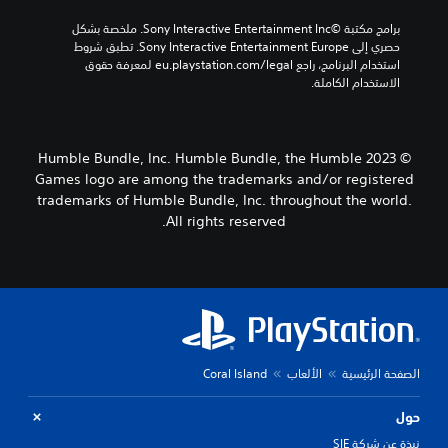
ا
ا
إ
رً
.
برامج مكتبة ©Sony Interactive Entertainment Inc. ملخصة بشكل 
ج
ا
ي
حصري إلى Sony Interactive Entertainment Europe. تطبق شروط 
ر
م
م
استخدام البرنامج، راجع eu.playstation.com/legal لمعرفة حقوق 
ا
ن
الاستخدام الكاملة.
ك
ء
ط
ا
ن
و
ت
ل
قً
م
ع
ا
ع
© 2023 Humble Bundle, Inc. Humble Bundle, the Humble
ب
.
ي
Games logo are among the trademarks and/or registered
ه
ن
trademarks of Humble Bundle, Inc. throughout the world.
ا
ة
All rights reserved.
ب
.
د
و
إ
ن
ي
ا
ق
ل
ا
ض
ف
غ
الصفحة الرئيسية
الألعاب
Coral Island
ا
ط
ل
ا
ل
حول
ل
ع
نبذة عن شركة SIE
م