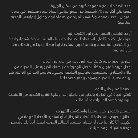
اعقد الصداقات مع مجموعة كبيرة من سكان الجزيرة
تعرّف على أكثر من 70 شخصية من جميع مناحي الحياة ممن يعيشون في جزيرة
المرجان. تحدث معهم واكتشف المزيد عن اهتماماتهم وحاول إبهارهم بالهدية
المناسبة.
أوجد الشخص المميز الذي تود التقرب إليه
تعرف على 25 فردًا على استعداد للاختلاط! قم ببناء العلاقات، واكتشفها، وابحث
عن الشخص المناسب، وعندما تكون مستعدًا، ابدأ فصلًا جديدًا من قصتك معًا
في المزرعة.
استرجع روعة جزيرة كانت جنة الفردوس في يوم من الأيام
اجعل جزيرة المرجان مكانًا أفضل للجميع! قم بإضفاء الحيوية على المدينة من
خلال المشاريع المجتمعية، وتوسيع المتحف المحلي، وترميم المواقع التراثية. قم
بزيادة تصنيف المدينة وسوف يزدهر مجتمعك!
الصيد المميز خلال اليوم
تتمتع الحياة في الجزيرة بالكثير من الامتيازات، ومنها القرب الشديد من الأنشطة
الترفيهية كصيد الحشرات والأسماك.
استمتع بالغوص في المحيط واستكشف الكهوف
انطلق للغوص لاستعادة الشعاب المرجانية، أو استخرج الأحجار الكريمة في
الكهف. أيًا كان ما تقرر أن تفعله، فستجد الغنائم اللازمة لصقل أدواتك وتحسين
جودة ماشيتك ومحاصيلك.