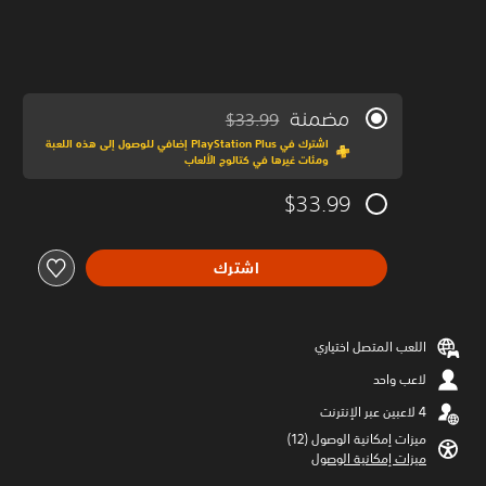
مضمنة
$33.99
مخصوم من السعر الأصلي البالغ $33.99‏
اشترك في PlayStation Plus إضافي للوصول إلى هذه اللعبة
ومئات غيرها في كتالوج الألعاب
$33.99
اشترك
اللعب المتصل اختياري
لاعب واحد
ميزات إمكانية الوصول (12)‏
ميزات إمكانية الوصول