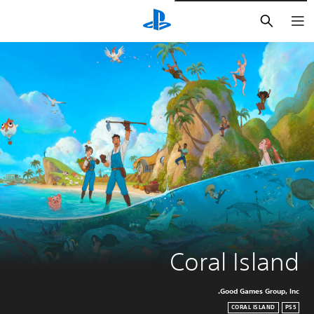
بحث
Coral Island
Good Games Group, Inc.
CORAL ISLAND
PS5