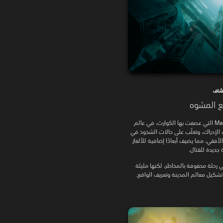
شاف
ع المشوه
استكشف مناطق متعددة من Manhattan التي عصفت بها الكوارث، في عالم
 الإدراك، وتغلّب على حالات الشذوذ في
لأفقي، مما يضيف أبعادًا إضافية للألغاز
 جديدة للقتال.
 رحلة محفوفة بالمخاطر، لكنها مليئة
 تشكيل معالم المدينة وتعريف الواقع.