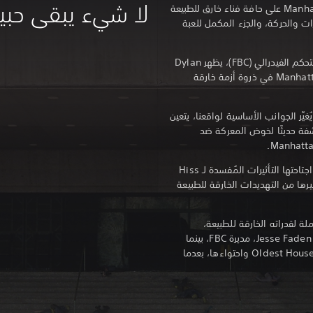
لا شيء يبقى حبيسً
استكشف نسخة ملتوية من مدينة Manhattan على حافة فناء خارق للطبيعة
ات والحركة، والجزء المكمل للعبة
بعد سنوات من الاحتجاز على يد مكتب التحكم الفيدرالي (FBC)، يظهر Dylan
Faden في نسخة ملتوية من مدينة Manhattan في ذروة أزمة خارقة
ِّر الجوانب الأساسية لواقعنا، يتعين
لمكتشفة حديثًا لخوض المعركة ضد
استكشف المناطق الشاسعة من مدينة اجتاحتها التأثيرات المُفسدة لـ Hiss
ي، والميكروب الغازي Mold وغيرها من التهديدات الخارقة للطبيعة
ة لقدراته الخارقة للطبيعة،
سيسعىDylan أيضًا للبحث عن شقيقته، Jesse Faden، مديرة FBC، بينما
يحاول فهم الأخطار التي تجاوزت حدود Oldest House واحتواءها، بعدما