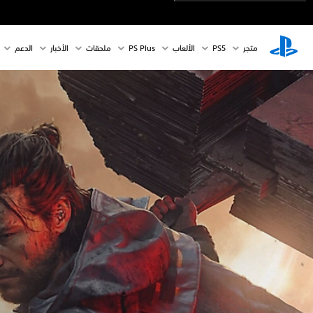
متجر
PS5‏
الألعاب
PS Plus
ملحقات
الأخبار
الدعم