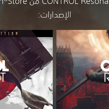
الإصدارات:‏
ا
ل
إ
ص
د
ا
ر
ا
ل
ر
ق
م
ي
ا
ل
م