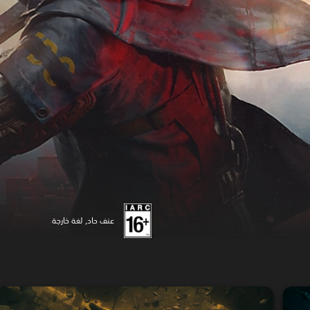
عنف حاد, لغة خارجة