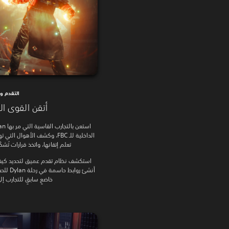
التقدم و
أتقن القوى ال
الداخلية للـ FBC، وكشف الأهو
تعلم إتقانها، واتخذ قرارات تُش
أنشئ رو
خاضعٍ سابقٍ للتجارب إ