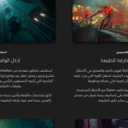
التخصيص
استك
خارقة للطبيعة
ادخل الواق
استعن بالتجارب القاسية التي مر بها Dylan لفهم حاضره والتعمق في الأعمال
ال التي تهدد البشرية. استغل القوة التي يجب عليه
شاسع وغريب ومثير. تنقل عبر مواقع تُربك
كّل كيفية تجلي قدراته وتطورها.
الجاذبية التي تُشوه المستويين الرأسي وا
وقرارات تكتيكية
استكشف نظام تقدم عميق لتحديد كيفية تكيف Dylan مع الأخطار المستجدة.
ابط حاسمة في رحلة Dylan للحفاظ على إنسانيته، بينما يتحول من شخص
التقِ بشخصيات مألوفة وأخرى جديدة في
لى سلاح خارق للطبيعة.
بالفرص، بينما تعيد قوة خارقة للطبيعة