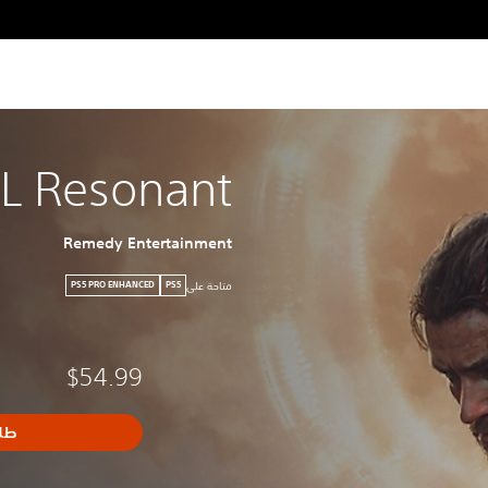
 Resonant
Remedy Entertainment
متاحة على
PS5 PRO ENHANCED
PS5
$54.99
طل