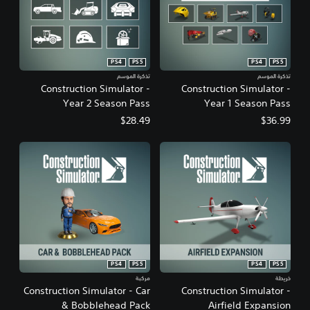
PS4
PS5
PS4
PS5
تذكرة الموسم
تذكرة الموسم
Construction Simulator -
Construction Simulator -
Year 2 Season Pass
Year 1 Season Pass
$28.49
$36.99
PS4
PS5
PS4
PS5
خريطة
مركبة
Construction Simulator - Car
Construction Simulator -
& Bobblehead Pack
Airfield Expansion