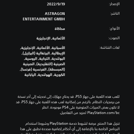
ب
ص
م
ل
الإصدار:
19‏/9‏/2022
ة
ع
ص
ل
ن
م
و
الناشر:
ع
ASTRAGON
ت
ا
ت
ب
ENTERTAINMENT GMBH
ر
ص
ف
ة
ر
ج
الأنواع:
محاكاة
ر
ف
ا
م
د
ي
الصوت:
ب
ل
الألمانية, الإنجليزية
ي
أ
ا
ت
ة
ي
لغات الشاشة:
الأسبانية, الألمانية, الإنجليزية,
ل
ح
.
و
الإيطالية, البرتغالية (البرازيل),
ن
ك
ق
البولندية, التركية, الروسية,
م
ص
ت
الصينية (التقليدية), الصينية
ص
ب
ف
.
(المبسطة), الفرنسية (فرنسا),
ا
ي
و
الكورية, الهولندية, اليابانية
ل
ا
ت
ل
ك
ت
ث
ا
ل
ذ
ل
ع
م
ك
ا
للعب هذه اللعبة على جهاز PS5، قد يحتاج جهازك إلى تحديثه إلى آخر نسخة 
ب
ل
ي
ث
من برمجيات النظام. بالرغم من إمكانية لعب هذه اللعبة على جهاز PS5، قد 
.
ة
ر
ي
لا تكون بعض الميزات المتوفرة على PS4 موجودة. انظر 
ب
ا
ا
‎PlayStation.com/bc لمزيد من التفاصيل.
ش
ت
ل
ك
ت
تنزيل هذا المنتج عرضة لشروط خدمة‫ PlayStation وشروط استخدام 
ل
أ
البرنامج الخاصة بنا بالإضافة إلى أي أحكام إضافية محددة تطبق على هذا 
ع
ك
ب