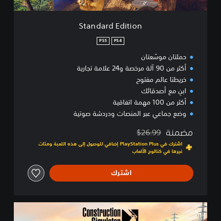
i
t
i
Standard Edition
o
n
PS5
PS4
حملتان موسّعتان
أكثر من 90 آلة مرخصة و24 علامة تجارية
خريطتا عالم مفتوح
ابنِ مع أصدقائك
أكثر من 100 مهمة اتفاقية
وضع جماعي عبر المنصات ودردشة صوتية
مضمنة
$26.99
مخصوم من السعر الأصلي البالغ $26.99‏
اشترك في PlayStation Plus إضافي للوصول إلى هذه اللعبة ومئات
غيرها في كتالوج الألعاب
اشترك
G
o