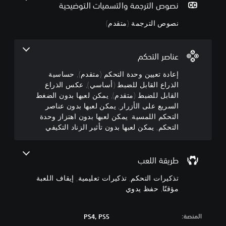
ت
ح
ة
ي
نصوص الترجمة والتسميات التوضيحية
ا
ج
ق
م
ل
د
م
ك
نصوص الترجمة (متقدم)
ن
ا
ت
م
ك
ل
)
ح
م
ك
ص
ا
عناصر التحكم
ر
و
م
ل
ا
(
ت
ح
إعادة تعيين وحدة التحكم (متقدم), حساسية
ج
و
م
الذراع القابل للضبط (أساسي), عكس الذراع
ي
ع
ا
ت
م
ة
القابل للضبط (متقدم), يمكن لعبها بدون الضغط
ر
ق
ك
ع
السريع على الأزرار, يمكن لعبها بدون عناصر
ا
ن
د
ن
التحكم اللمسية, يمكن لعبها بدون اهتزاز وحدة
ل
ك
ا
م
التحكم, يمكن لعبها بدون تأثير الزناد التكيفي
م
خ
ص
)
ن
ف
ر
ي
ط
ض
ا
و
م
و
ل
طريقة اللعب
ك
ق
ك
ت
ن
ف
ت
ح
تذكيرات التحكم, تذكيرات تعليمية, إيقاف اللعبة
ي
ك
م
ك
مؤقتًا, حفظ يدوي
ا
ت
أ
م
ل
خ
ح
ف
ل
ص
ج
ي
المنصة:
PS4, PS5
ي
ع
ا
ا