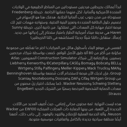
ابدأ أعمالك بخريطتين فرديتين مستوحاتين من المناظر الطبيعية في الولايات
المتحدة الأمريكية وألمانيا، لكل منهما حملتها الخاصة. خريطة Friedenberg
مستوحاة من مدن جنوب غرب ألمانيا الخلابة. هدفك هنا هو الإسهام في
تصميم حلول الطاقة المتجددة وتعزيز البنية التحتية، وستواجه مهمات تتيح لك
فرصة اختبار مهارة كل المعدات التي تمتلكها. من ناحية أخرى، خريطة Sunny
Haven هي مدينة ميناء أمريكية الطراز بامتياز ستحتاج إلى إحيائها من جديد.
إجمالًا، ستقابل دائمًا شيئًا جديدًا لتستكشفه في كلتا الخريطتين!
انغمس في موقع البناء بأسطول هائل من المركبات! اختر ما تفضّله من مجموعة
مكوّنة من أكثر من 80 آلة طبق الأصل للواقع، صُنعت بواسطة شركاء مرخصين
رسميين. وبالإضافة إلى شركاء Construction Simulator المعروفين: Atlas
وBELL وBobcat وBomag وCASE وCaterpillar© وKenworth وLiebherr
وMAN وMack Trucks وMeiller-Kipper وPalfinger وStill وWirtgen
Group، فإن لديك الآن فرصة لاستخدام آلات مُصنعة بواسطة Benninghoven
من Wirtgen Group وCifa وDAF وDoosan وNooteboom وScania
وSchwing Stetter وWacker Neuson. كما يمكنك اختيار زيّ مصنوع من
معدات الحماية الشخصية المرخصة رسميًا من الشريك الجديد Engelbert
Strauss.
هذه ليست النهاية: ثمة محتوى مجاني إضافي، حيث أُضيف العديد من الآلات
الجديدة إلى اللعبة، من بينها الحفارة ذات العجلات المبتكرة EW100 من Wacker
Neuson، وآلة الخدمة العملية للإصلاح والتزود بالوقود. إلى جانب ذلك، أضفنا
أيضًا منطقة سياحية جديدة بالكامل واتفاقيات موسمية متنوعة.