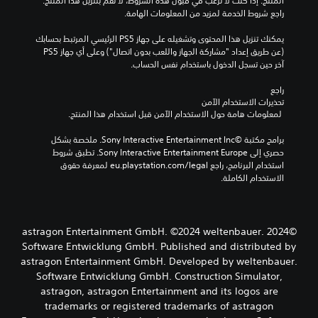
المنتج. إذا كنت لا ترغب في قبول هذه الشروط، لا تقم بتنزيل هذا المنتج. 
ا
ل
ع
راجع شروط الخدمة لمزيد من المعلومات الهامة.
م
ي
ا
ل
م
د
يمكنك تنزيل هذا المحتوى وتشغيله على جهاز PS5 الرئيسي المرتبط بحسابك 
.
ي
(عن طريق إعداد "مشاركة الجهاز واللعب بدون اتصال") وعلى أي جهاز PS5 
ي
ة
آخر حين تسجل الدخول باستخدام نفس الحساب.
م
ح
ي
ك
س
راجع 
ن
م
تحذيرات الاستخدام الآمن
ا
ك
ك
 لمعلومات هامة حول الاستخدام الآمن قبل استخدام هذا المنتج.
ت
ن
س
ع
ك
ي
برامج مكتبة ©Sony Interactive Entertainment Inc. ملخصة بشكل 
ي
م
ة
حصري إلى Sony Interactive Entertainment Europe. تطبق شروط 
ي
ر
ا
استخدام البرنامج، راجع eu.playstation.com/legal لمعرفة حقوق 
ا
ن
ل
الاستخدام الكاملة.
إ
ج
ذ
ع
خ
ر
ر
ة
ا
ا
ا
ع
ل
ج
©2024 astragon Entertainment GmbH. ©2024 weltenbauer.
ا
م
ا
Software Entwicklung GmbH. Published and distributed by
ل
ع
ل
astragon Entertainment GmbH. Developed by weltenbauer.
ل
ص
ق
Software Entwicklung GmbH. Construction Simulator,
و
و
ا
astragon, astragon Entertainment and its logos are
م
ت
ب
trademarks or registered trademarks of astragon
ب
ا
ل