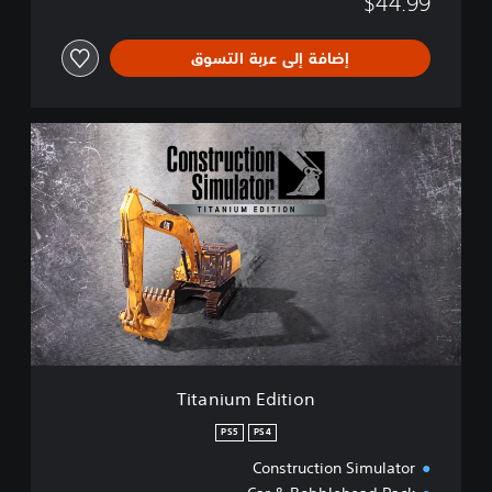
$44.99
إضافة إلى عربة التسوق
T
i
t
a
n
i
u
m
E
d
i
t
i
Titanium Edition
o
n
PS5
PS4
Construction Simulator