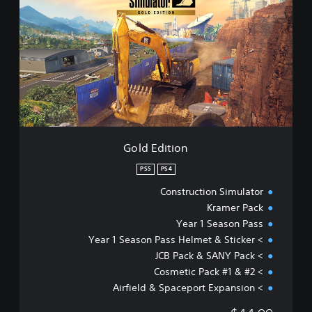
l
d
E
d
i
t
i
o
n
Gold Edition
PS5
PS4
Construction Simulator
Kramer Pack
Year 1 Season Pass
> Year 1 Season Pass Helmet & Sticker
> JCB Pack & SANY Pack
> Cosmetic Pack #1 & #2
> Airfield & Spaceport Expansion