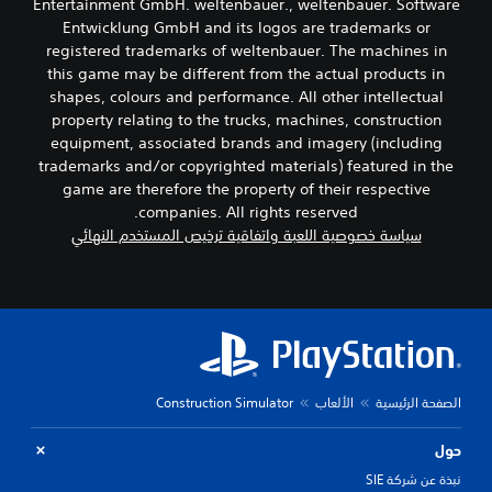
ح
ت
Entertainment GmbH. weltenbauer., weltenbauer. Software
ل
ي
ا
Entwicklung GmbH and its logos are trademarks or
ل
ل
ث
registered trademarks of weltenbauer. The machines in
ض
ي
ت
this game may be different from the actual products in
ع
م
ب
shapes, colours and performance. All other intellectual
ل
ك
ط
property relating to the trucks, machines, construction
ي
ن
(
م
س
equipment, associated brands and imagery (including
أ
ي
م
trademarks and/or copyrighted materials) featured in the
س
ا
ة
game are therefore the property of their respective
ا
ل
ع
companies. All rights reserved.
س
ا
ط
سياسة خصوصية اللعبة واتفاقية ترخيص المستخدم النهائي
ي
ل
ر
)
أ
ي
ق
ص
ت
و
ة
ت
ا
ا
و
ل
ت
ف
ل
م
ر
ع
ن
ب
ح
ب
الصفحة الرئيسية
الألعاب
Construction Simulator
ع
ف
و
ض
ل
ي
ا
حول
أ
ك
ل
.
ي
نبذة عن شركة SIE
خ