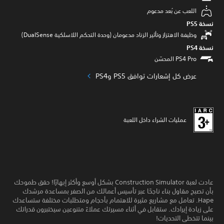
اللعب عن بُعد مدعوم
نسخة PS5‏
وظيفة الاهتزاز وتأثير الزناد مدعومان (وحدة التحكم اللاسلكية DualSense‏)
نسخة PS4‏
عرض كل إشعارات توافق PS5 وPS4‏
عمليات الشراء داخل اللعبة
عادت لعبة Construction Simulator بشكل أوسع وأكثر إبهارًا! حقق طموحك
بأن تصبح مقاول بناء ناجحًا عبر تأسيس أعمالك من الصفر بمساعدة مرشدك
Hape. تعامل مع مشاريع مثيرة للاهتمام بأحجام ومتطلبات مختلفة ستساعدك
على زيادة إيرادك. ستقابل في أثناء مسيرتك عملاءً متنوعين سيختبرون قدراتك
بينما تتخطى التحديات!