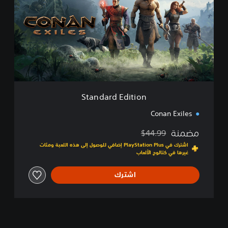
n
d
a
r
d
E
d
i
t
i
Standard Edition
o
n
Conan Exiles
مضمنة
$44.99
مخصوم من السعر الأصلي البالغ $44.99‏
اشترك في PlayStation Plus إضافي للوصول إلى هذه اللعبة ومئات
غيرها في كتالوج الألعاب
اشترك