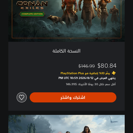
خ
ة
ا
ل
ك
ا
م
ل
ة
النسخة الكاملة
$80.84
$146.99
مخصوم من السعر الأصلي البالغ $146.99‏
وفّر 10% إضافية مع PlayStation Plus‏
ينتهي العرض في 12‏/8‏/2026 10:59 PM UTC‏
أقل سعر خلال 30 يومًا الأخيرة: $146.99‏
اشترك واشترِ
S
t
a