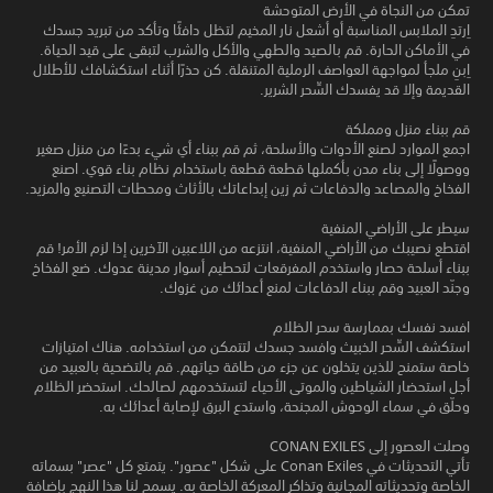
تمكن من النجاة في الأرض المتوحشة
اِرتدِ الملابس المناسبة أو أشعل نار المخيم لتظل دافئًا وتأكد من تبريد جسدك
في الأماكن الحارة. قم بالصيد والطهي والأكل والشرب لتبقى على قيد الحياة.
اِبنِ ملجأ لمواجهة العواصف الرملية المتنقلة. كن حذرًا أثناء استكشافك للأطلال
القديمة وإلا قد يفسدك السِّحر الشرير.
قم ببناء منزل ومملكة
اجمع الموارد لصنع الأدوات والأسلحة، ثم قم ببناء أي شيء بدءًا من منزل صغير
ووصولًا إلى بناء مدن بأكملها قطعة قطعة باستخدام نظام بناء قوي. اصنع
الفخاخ والمصاعد والدفاعات ثم زين إبداعاتك بالأثاث ومحطات التصنيع والمزيد.
سيطر على الأراضي المنفية
اقتطع نصيبك من الأراضي المنفية، انتزعه من اللاعبين الآخرين إذا لزم الأمر! قم
ببناء أسلحة حصار واستخدم المفرقعات لتحطيم أسوار مدينة عدوك. ضع الفخاخ
وجنّد العبيد وقم ببناء الدفاعات لمنع أعدائك من غزوك.
افسد نفسك بممارسة سحر الظلام
استكشف السِّحر الخبيث وافسد جسدك لتتمكن من استخدامه. هناك امتيازات
خاصة ستمنح للذين يتخلون عن جزء من طاقة حياتهم. قم بالتضحية بالعبيد من
أجل استحضار الشياطين والموتى الأحياء لتستخدمهم لصالحك. استحضر الظلام
وحلّق في سماء الوحوش المجنحة، واستدع البرق لإصابة أعدائك به.
وصلت العصور إلى CONAN EXILES
تأتي التحديثات في Conan Exiles على شكل "عصور". يتمتع كل "عصر" بسماته
الخاصة وتحديثاته المجانية وتذاكر المعركة الخاصة به. يسمح لنا هذا النهج بإضافة