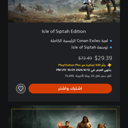
i
p
t
a
h
E
Isle of Siptah Edition
d
i
لعبة Conan Exiles الرئيسية الكاملة
t
توسعة Isle of Siptah
i
o
$29.39
$73.49
n
مخصوم من السعر الأصلي البالغ $73.49‏
وفّر 10% إضافية مع PlayStation Plus‏
ينتهي العرض في 12‏/8‏/2026 10:59 PM UTC‏
أقل سعر خلال 30 يومًا الأخيرة: $73.49‏
اشترك واشترِ
ا
ل
ن
س