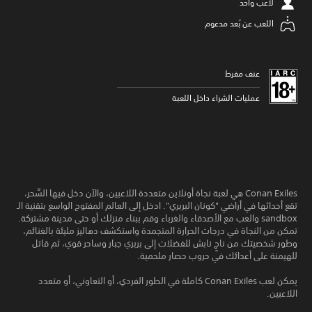
لاعب واحد
اللعب عن بُعد مدعوم
عنف مفرط
عمليات الشراء داخل اللعبة
Conan Exiles هي لعبة نجاة أونلاين متعددة اللاعبين، والآن دخل فيها السِّحر،
تقع أحداثها في أراضي "كونان البربري". ادخل إلى العالم المفتوح الواسع بتقنية الـ
sandbox والعب مع الأصدقاء والغرباء وقم ببناء منزلك أو حتى مدينة مشتركة.
تمكن من النجاة في درجات الحرارة المتجمدة واستكشف دهاليز مليئة بالغنائم،
وطور شخصيتك من ناجٍ نابش للفضلات إلى بربري جبار وساحر قوي، ثم قاتل
للهيمنة على أعدائك في حروب حصار ملحمية.
يمكن لعب Conan Exiles كاملة في الطور الفردي، أو التعاوني، أو متعدد
اللاعبين.