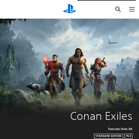
بحث
Conan Exiles
Funcom Oslo AS
STANDARD EDITION
PS4