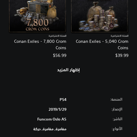
العملة الافتراضية
العملة الافتراضية
Conan Exiles - 7,800 Crom
Conan Exiles - 5,040 Crom
Coins
Coins
$56.99
$39.99
إظهار المزيد
المنصة:
PS4
الإصدار:
29‏/1‏/2019
الناشر:
Funcom Oslo AS
الأنواع:
مغامرة, مغامرة, حركة