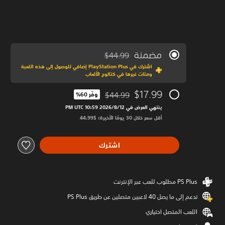
مضمنة
$44.99
مخصوم من السعر الأصلي البالغ $44.99‏
اشترك في PlayStation Plus إضافي للوصول إلى هذه اللعبة
ومئات غيرها في كتالوج الألعاب
$17.99
$44.99
وفّر 60%‏
مخصوم من السعر الأصلي البالغ $44.99‏
ينتهي العرض في 12‏/8‏/2026 10:59 PM UTC‏
أقل سعر خلال 30 يومًا الأخيرة: $44.99‏
اشترك
تدعم إلى ما يصل 40 لاعبين متصلين عن طريق PS Plus‏
اللعب المتصل اختياري