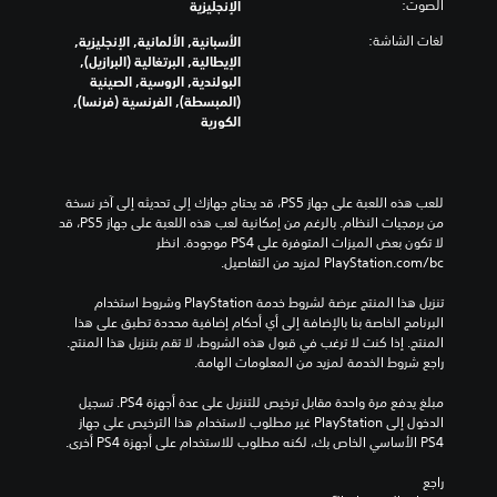
الصوت:
الإنجليزية
لغات الشاشة:
الأسبانية, الألمانية, الإنجليزية,
الإيطالية, البرتغالية (البرازيل),
البولندية, الروسية, الصينية
(المبسطة), الفرنسية (فرنسا),
الكورية
للعب هذه اللعبة على جهاز PS5، قد يحتاج جهازك إلى تحديثه إلى آخر نسخة 
من برمجيات النظام. بالرغم من إمكانية لعب هذه اللعبة على جهاز PS5، قد 
لا تكون بعض الميزات المتوفرة على PS4 موجودة. انظر 
‎PlayStation.com/bc لمزيد من التفاصيل.
تنزيل هذا المنتج عرضة لشروط خدمة‫ PlayStation وشروط استخدام 
البرنامج الخاصة بنا بالإضافة إلى أي أحكام إضافية محددة تطبق على هذا 
المنتج. إذا كنت لا ترغب في قبول هذه الشروط، لا تقم بتنزيل هذا المنتج. 
راجع شروط الخدمة لمزيد من المعلومات الهامة.
مبلغ يدفع مرة واحدة مقابل ترخيص للتنزيل على عدة أجهزة PS4. تسجيل 
الدخول إلى PlayStation غير مطلوب لاستخدام هذا الترخيص على جهاز 
PS4 الأساسي الخاص بك، لكنه مطلوب للاستخدام على أجهزة PS4 أخرى.
راجع 