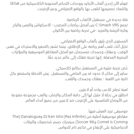
تتوفّر الآن إحدى ألعاب الأركيد ووحدات التحكم المحبوبة الكلاسيكية من SEGA
والمُعاد تصميمها لتلعب بها بالواقع الافتراضي وعبر الإنترنت.
فئة جديدة في مستقبل الألعاب الرياضية.
تجمع C-Smash VRS بين أفضل رياضات المضرب - الاسكواش والتنس والراح
وكرة الريشة والمزيد -في تجربة رياضية بين الأكوان.
المستوى الذي يليق بألعاب الواقع الافتراضي.
تخيّل أنك تلعب أهم رياضة على الإطلاق، بينما تشعر بالتحفيز والاسترخاء في نفس
الوقت، وعقلك وجسدك منسجمان مع أفضل المقاطع الموسيقية والمؤثرات
البصرية المذهلة. إنها تجربة تنقلك إلى عالم جديد حقًا.
خُض تجربة مثيرة في المستقبل بطابع كلاسيكي.
سافِر إلى مكان لا حدود له بين الماضي والمستقبل. عِش اللحظة واستمتع بكل
ثانية من اللعبة - بعقلك وجسدك واللعب.
لعبة تصلح للاعب واحد أو لاعبَين.
انطلق في رحلة لا مثيل لها إلى حافة المكان والزمان، والعب مجموعة متنوعة
من الأوضاع التنافسية على الإنترنت ضد لاعبين من جميع أنحاء العالم.
موسيقى تريد العيش فيها.
مقاطع موسيقية أصلية من DJ Ken Ishii (Rez Infinite) وDanalogue (The
Comet is Coming وSoccer 96).سيتحرك جسم شخصيتك والبيئات
الديناميكية على الإيقاع في تناغم تام للحواس.