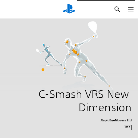
بحث
C-Smash VRS New 
Dimension
RapidEyeMovers Ltd.
PS5