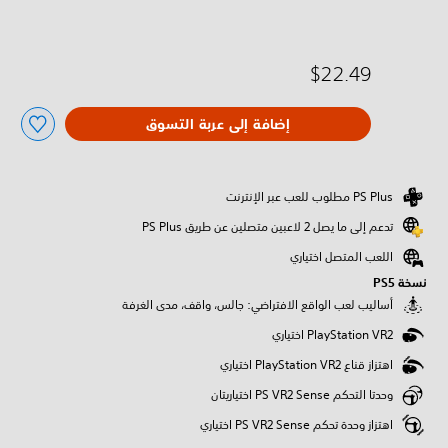
$22.49
إضافة إلى عربة التسوق
تدعم إلى ما يصل 2 لاعبين متصلين عن طريق PS Plus‏
اللعب المتصل اختياري
نسخة PS5‏
‫أساليب لعب الواقع الافتراضي: جالس، واقف، مدى الغرفة
اهتزاز قناع PlayStation VR2 اختياري
وحدتا التحكم PS VR2 Sense اختياريتان
اهتزاز وحدة تحكم PS VR2 Sense اختياري