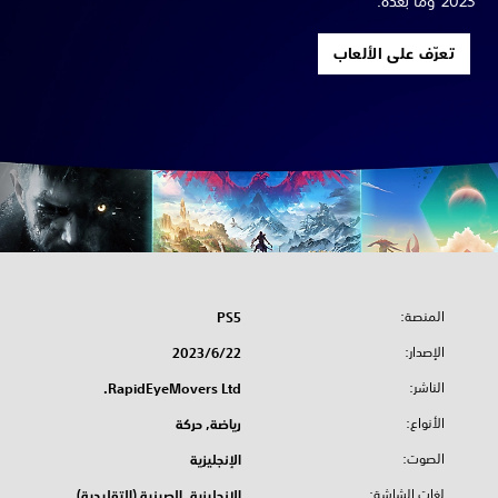
2023 وما بعده.
تعرّف على الألعاب
المنصة:
PS5
الإصدار:
22‏/6‏/2023
الناشر:
RapidEyeMovers Ltd.
الأنواع:
رياضة, حركة
الصوت:
الإنجليزية
لغات الشاشة:
الإنجليزية, الصينية (التقليدية),