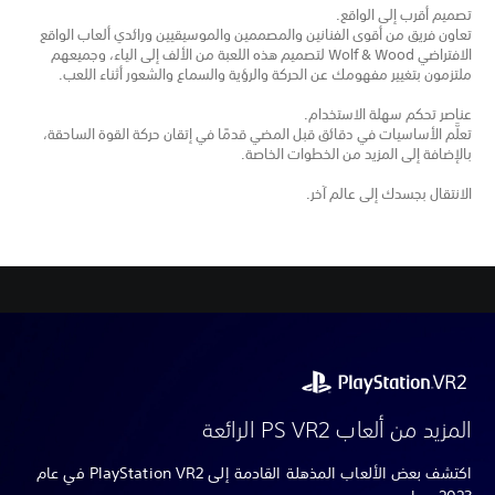
تصميم أقرب إلى الواقع.
تعاون فريق من أقوى الفنانين والمصممين والموسيقيين ورائدي ألعاب الواقع
الافتراضي Wolf & Wood لتصميم هذه اللعبة من الألف إلى الياء، وجميعهم
ملتزمون بتغيير مفهومك عن الحركة والرؤية والسماع والشعور أثناء اللعب.
عناصر تحكم سهلة الاستخدام.
تعلَّم الأساسيات في دقائق قبل المضي قدمًا في إتقان حركة القوة الساحقة،
بالإضافة إلى المزيد من الخطوات الخاصة.
الانتقال بجسدك إلى عالم آخر.
المزيد من ألعاب PS VR2 الرائعة
اكتشف بعض الألعاب المذهلة القادمة إلى PlayStation VR2 في عام