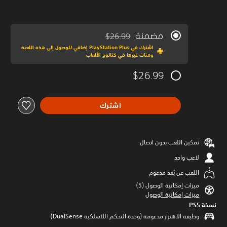
مضمنة
$26.99
مخصوم من السعر الأصلي البالغ $26.99‏
اشترك في PlayStation Plus إضافي للوصول إلى هذه اللعبة
ومئات غيرها في كتالوج الألعاب
$26.99
اشترك
تمكين اللعب بدون اتصال
لاعب واحد
اللعب عن بُعد مدعوم
ميزات إمكانية الوصول (5)‏
ميزات إمكانية الوصول
نسخة PS5‏
وظيفة الاهتزاز مدعومة (وحدة التحكم اللاسلكية DualSense‏)