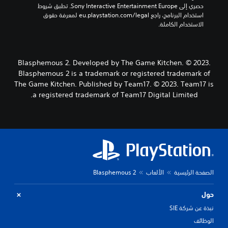
ا
ل
حصري إلى Sony Interactive Entertainment Europe. تطبق شروط 
ل
م
استخدام البرنامج، راجع eu.playstation.com/legal لمعرفة حقوق 
ر
ح
الاستخدام الكاملة.
ئ
د
ي
د
م
س
ي
س
Blasphemous 2. Developed by The Game Kitchen. © 2023.
ب
ة
Blasphemous 2 is a trademark or registered trademark of
ف
قً
The Game Kitchen. Published by Team17. © 2023. Team17 is
ا
ق
a registered trademark of Team17 Digital Limited.
،
ط
.
أ
و
ي
ت
و
ف
ر
ا
الصفحة الرئيسية
الألعاب
Blasphemous 2
ل
د
حول
ع
م
نبذة عن شركة SIE
ل
الوظائف
ق