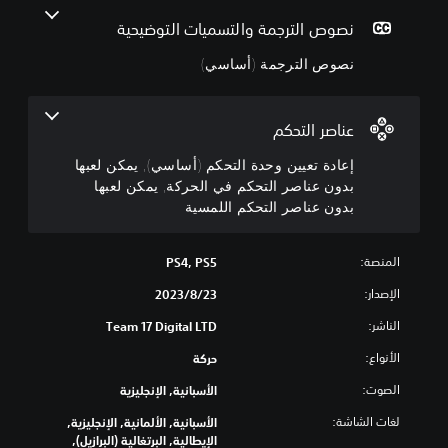
(
ح
ف
أ
د
ي
نصوص الترجمة والتسميات التوضيحية
ح
ة
س
ا
ا
ج
نصوص الترجمة (أساسي)
ل
م
س
ا
ت
ي
ل
)
ح
عناصر التحكم
ك
ص
ت
و
م
إعادة تعيين وحدة التحكم (أساسي), يمكن لعبها
ت
(
ت
ض
بدون عناصر التحكم في الحركة, يمكن لعبها
م
أ
بدون عناصر التحكم اللمسية
ي
ن
س
م
ا
ا
ك
ل
ن
س
المنصة:
PS4, PS5
ل
ك
ي
ع
الإصدار:
23‏/8‏/2023
خ
)
ب
ف
الناشر:
ي
ة
Team 17 Digital LTD
ض
ن
م
و
الأنواع:
حركة
ك
ص
ك
ن
و
ت
الصوت:
الأسبانية, الإنجليزية
ك
ص
م
ت
ت
لغات الشاشة:
أ
الأسبانية, الألمانية, الإنجليزية,
غ
ر
ح
الإيطالية, البرتغالية (البرازيل),