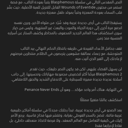
النص المقدس التالي في سلسلة Blasphemous يتنبأ بعودة التائب، مع قصة
تستمر من محتوى Wounds of Eventide القابل للتنزيل للعبة الأصلية، حيث بشّر
قلب السماء بعودة المعجزة وتنبأ بمولد طفل معجزة جديدة.
يستيقظ التائب في أرض جديدة غريبة وقد شُرّد من مثواه الأخير، ويرى نفسه
اندفع مرة أخرى إلى دورة الحياة والموت والبعث غير المنتهية، وليس من خيار
سوى استكشاف هذا العالم الجديد المحفوف بالمخاطر وكشف الستار عن أسراره
المنسية منذ زمن.
تقف جحافل الأعداء القبيحة في طريقه بانتظار الحكم النهائي بيد التائب
المتوحشة، مع زعماء عمالقة مشوهين يتربصون في الظلام منتظرين فرصتهم
لإعادتك إلى القبر الذي أتيت منه.
لن يسهل القضاء عليهم، لكن قد يكون النصر حليفك، حيث تقدم
Blasphemous 2 فرصًا أكثر لتخصيص مجموعة مهاراتك وتحسينها، إلى جانب
أسلحة عديدة جديدة مميزة للسيطرة على الاندفاع الشديد والحنق اللامتناهي.
في النهاية، هناك أمر واحد مؤكد... وهو أن Penance Never Ends
استكشف عالمًا متغيرًا ممتلئًا
بعد الصحو في أرض جديدة غريبة، تبدأ رحلتك مجددًا في سلسلة أماكن طبيعية
غريبة فاتنة، تنضح بالسحر القوطي بغرابة، وتنتشر فيها فخاخ قاسية. يرجع الأمر
إليك في كيفية التعامل مع العالم المعقد، ولا فرصة لاتخاذ منعطف خاطئ، بل
نقاط لإحرازها فقط