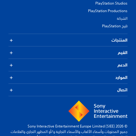
د
PlayStation Studios
ر
PlayStation Productions
م
الشركة
ن
إ
تاريخ PlayStation
ع
ا
المنتجات
د
ة
ت
القيم
ع
ي
الدعم
ي
ن
الموارد
.
اتصال
ي
م
ك
ن
ل
ع
© 2026 Sony Interactive Entertainment Europe Limited (SIEE)
ب
جميع المحتويات وأسماء الألعاب والأسماء التجارية و/أو المظهر التجاري والعلامات