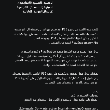
ي
ج
ج
الروسية, الصينية (التقليدية),
ي
م
ا
الصينية (المبسطة), الفرنسية
ة
ر
م
(فرنسا), الكورية, اليابانية
ل
ع
ص
ل
ن
و
ا
ق
ت
ص
ص
ف
للعب هذه اللعبة على جهاز PS5، قد يحتاج جهازك إلى تحديثه إلى آخر نسخة 
ة
ر
ر
من برمجيات النظام. بالرغم من إمكانية لعب هذه اللعبة على جهاز PS5، قد 
ا
ا
د
لا تكون بعض الميزات المتوفرة على PS4 موجودة. انظر 
ل
ل
ي
‎PlayStation.com/bc لمزيد من التفاصيل.
ت
ر
ة
ئ
ح
.
تنزيل هذا المنتج عرضة لشروط خدمة‫ PlayStation وشروط استخدام 
ي
ك
البرنامج الخاصة بنا بالإضافة إلى أي أحكام إضافية محددة تطبق على هذا 
م
س
المنتج. إذا كنت لا ترغب في قبول هذه الشروط، لا تقم بتنزيل هذا المنتج. 
ي
إ
راجع شروط الخدمة لمزيد من المعلومات الهامة.
ل
ة
و
ى
يمكنك تنزيل هذا المحتوى وتشغيله على جهاز PS5 الرئيسي المرتبط بحسابك 
ا
ت
(عن طريق إعداد "مشاركة الجهاز واللعب بدون اتصال") وعلى أي جهاز PS5 
ل
خ
آخر حين تسجل الدخول باستخدام نفس الحساب.
ط
ش
ي
خ
راجع 
ص
ط
تحذيرات الاستخدام الآمن
ي
ب
 لمعلومات هامة حول الاستخدام الآمن قبل استخدام هذا المنتج.
ا
د
ي
ت
برامج مكتبة ©Sony Interactive Entertainment Inc. ملخصة بشكل 