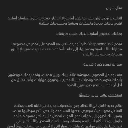
قتال شرس
التائب لا يرحم، ولن يلقى ما يقف أمامه إلا الدمار، حيث إنه مزود بسلسلة أسلحة
تقدم حركات جديدة وتصفيات وحشية ومجموعات ممتدة
يمكنك تخصيص أسلوب لعبك حسب طريقتك
تقدم Blasphemous 2 طرقًا جديدة للعب مع القدرة على تخصيص مجموعة
مهاراتك الأساسية وتحسينها، إلى جانب أسلحة متعددة جديدة مميزة لإطلاق
هجمات مدمرة على الأعداء
معارك زعماء كبيرة شديدة
تقف جحافل الخصوم المتوحشة عائقًا بينك وبين هدفك، وثمة زعماء متوحشون
بأنماط هجوم خاصة وقدرات على التقطيع سيختبرون مهاراتك وأنت تقاتل من
أجل أن تحظى بالنصر حين تنتهي الضجة
استكشف عالمًا جديدًا متعمقًا
عالم جديد كامل في الانتظار، يعج بشخصيات جديدة غير قابلة للعب يمكنك
التفاعل معها، حيث سيعرض بعضها المساعدة والبعض الآخر سيطلبها منك،
وسيرسلك آخرون إلى مهام تحدي الموت لتحصل على عناصر منسية منذ أمد
طويل. يوجد الكثير لتشاهده وتفعله، وستساعدك القصص والأساطير التي
تصادفها على فتح مواجهات مليئة بالأسرار التي لا تُحصى، ما يمنحك فهمًا أعمق