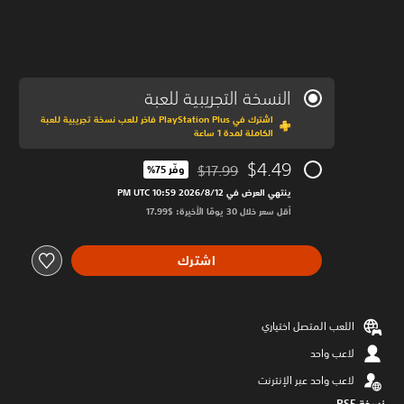
النسخة التجريبية للعبة
اشترك في PlayStation Plus فاخر للعب نسخة تجريبية للعبة
الكاملة لمدة 1 ساعة
$4.49
$17.99
وفّر 75%‏
مخصوم من السعر الأصلي البالغ $17.99‏
ينتهي العرض في 12‏/8‏/2026 10:59 PM UTC‏
أقل سعر خلال 30 يومًا الأخيرة: $17.99‏
اشترك
اللعب المتصل اختياري
لاعب واحد
لاعب واحد عبر الإنترنت
نسخة PS5‏