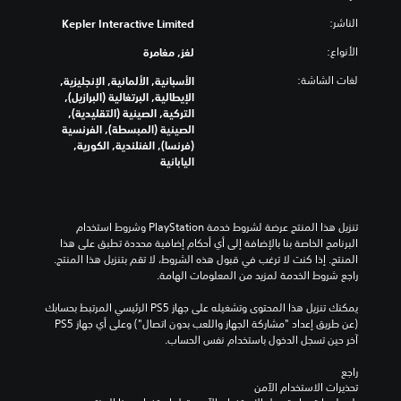
الناشر:
Kepler Interactive Limited
الأنواع:
لغز, مغامرة
لغات الشاشة:
الأسبانية, الألمانية, الإنجليزية,
الإيطالية, البرتغالية (البرازيل),
التركية, الصينية (التقليدية),
الصينية (المبسطة), الفرنسية
(فرنسا), الفنلندية, الكورية,
اليابانية
تنزيل هذا المنتج عرضة لشروط خدمة‫ PlayStation وشروط استخدام 
البرنامج الخاصة بنا بالإضافة إلى أي أحكام إضافية محددة تطبق على هذا 
المنتج. إذا كنت لا ترغب في قبول هذه الشروط، لا تقم بتنزيل هذا المنتج. 
راجع شروط الخدمة لمزيد من المعلومات الهامة.
يمكنك تنزيل هذا المحتوى وتشغيله على جهاز PS5 الرئيسي المرتبط بحسابك 
(عن طريق إعداد "مشاركة الجهاز واللعب بدون اتصال") وعلى أي جهاز PS5 
آخر حين تسجل الدخول باستخدام نفس الحساب.
راجع 
تحذيرات الاستخدام الآمن