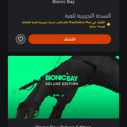
Bionic Bay
النسخة التجريبية للعبة
اشترك في PlayStation Plus فاخر للعب نسخة تجريبية للعبة الكاملة
لمدة 1 ساعة
اشترك
B
i
o
n
i
c
B
a
y
:
D
e
l
Bionic Bay: Deluxe Edition