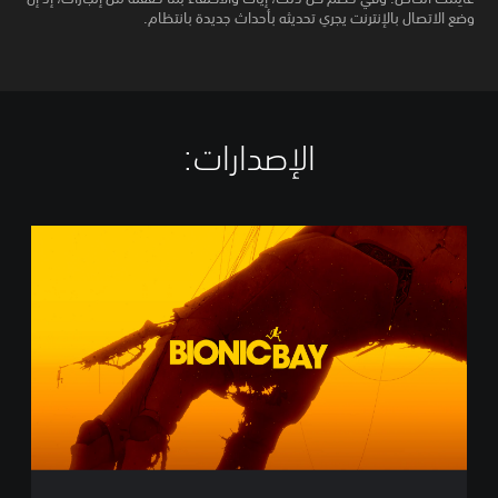
وضع الاتصال بالإنترنت يجري تحديثه بأحداث جديدة بانتظام.
الإصدارات:‏
B
i
o
n
i
c
B
a
y