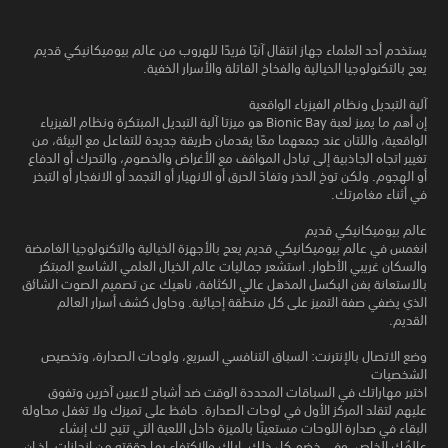
يستخدم أحد العلماء جهاز انتقال آنيًا فريدًا للهروب من عالم بيوميكانيكي قديم
يعج بالتكنولوجيا الخيالية والفخاخ القاتلة والأسرار الخفية.
آلية التبديل ونظام الفيزياء الواقعية
إن أهم ما يميز لعبة Bionic Bay هو ميزتا آلية التبديل المبتكرة ونظام الفيزياء
الواقعية، واللتان عند جمعهما معًا يقدمان طريقة جديدة للتفاعل مع البيئة، من
تغيير اتجاه الجاذبية إلى تبادل المواقف مع الأغراض والخصوم، والتحرك أو الدفاع
أو الهجوم. ولكن توخ الحذر وتفادَ الحرق أو الانهيار أو التجمد أو الانفجار أو التبخر
في أثناء مغامرتك.
عالم بيوميكانيكي قديم
انغمس في عالم بيوميكانيكي قديم يعج بالأجهزة الخيالية والتكنولوجيا الغامضة
والسكان غريبي الأطوار. استشعر جماليات عالم الخيال العلمي الشاسع المبتكر
بالاستعانة بفن البكسل المذهل عالي الكثافة، ناهيك عن تصميم الصوت الشائق
الذي يضفي صفة التميز على كل منطقة إحيائية. وحاول كشف أسرار العالم
القديم.
وضع الاتصال بالإنترنت: السباق التنافسي السريع، ولوحات الصدارة، وتخصيص
الشخصيات
اختبر مهاراتك في السباقات المحددة الوقت ضد أشباح لاعبين آخرين وتفوق
عليهم لتقلد المركز الأول في لوحات الصدارة. حافظ على تميزك ولا تغفل محاولة
البقاء في صدارة اللوحات مستعينًا بالميزة داخل اللعبة التي تتيح لك إنشاء
عالِمُك الخاص. وفي خضم كل ذلك، إياك والاكتفاء بما حققته من إنجازات، إذ إن