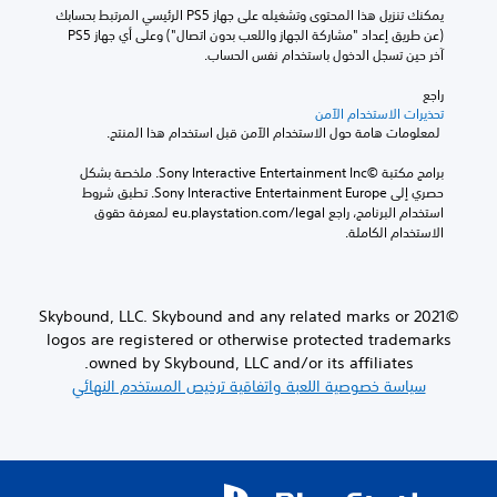
يمكنك تنزيل هذا المحتوى وتشغيله على جهاز PS5 الرئيسي المرتبط بحسابك 
(عن طريق إعداد "مشاركة الجهاز واللعب بدون اتصال") وعلى أي جهاز PS5 
آخر حين تسجل الدخول باستخدام نفس الحساب.
راجع 
تحذيرات الاستخدام الآمن
 لمعلومات هامة حول الاستخدام الآمن قبل استخدام هذا المنتج.
برامج مكتبة ©Sony Interactive Entertainment Inc. ملخصة بشكل 
حصري إلى Sony Interactive Entertainment Europe. تطبق شروط 
استخدام البرنامج، راجع eu.playstation.com/legal لمعرفة حقوق 
الاستخدام الكاملة.
©2021 Skybound, LLC. Skybound and any related marks or
logos are registered or otherwise protected trademarks
owned by Skybound, LLC and/or its affiliates.
سياسة خصوصية اللعبة واتفاقية ترخيص المستخدم النهائي