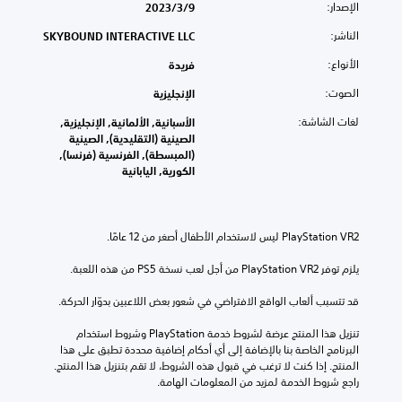
الإصدار:
9‏/3‏/2023
الناشر:
SKYBOUND INTERACTIVE LLC
الأنواع:
فريدة
الصوت:
الإنجليزية
لغات الشاشة:
الأسبانية, الألمانية, الإنجليزية,
الصينية (التقليدية), الصينية
(المبسطة), الفرنسية (فرنسا),
الكورية, اليابانية
يلزم توفر PlayStation VR2 من أجل لعب نسخة PS5 من هذه اللعبة.
قد تتسبب ألعاب الواقع الافتراضي في شعور بعض اللاعبين بدوّار الحركة.
تنزيل هذا المنتج عرضة لشروط خدمة‫ PlayStation وشروط استخدام 
البرنامج الخاصة بنا بالإضافة إلى أي أحكام إضافية محددة تطبق على هذا 
المنتج. إذا كنت لا ترغب في قبول هذه الشروط، لا تقم بتنزيل هذا المنتج. 
راجع شروط الخدمة لمزيد من المعلومات الهامة.