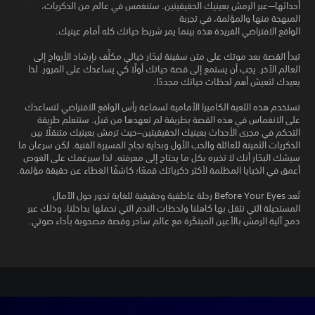
أحداثها—عبر الرمش بعينيك الحقيقيتين. ستنغمس في عالم من الذكريات،
المبهجة منها والمؤلمة، في تجربة
الواقع الافتراضي الفريدة هذه بينما يمر شريط حياتك كله أمام عينيك.
تبدأ القصة بعد موتك على متن سفينة لبحّار خيالي مكلَّف بإرشاد الأرواح إلى
العالم الآخر. يجب أن يستمع إلى قصة حياتك أولًا كي يساعدك على المرور. لذا
يعيدك لتعيش أهم لحظات حياتك مجددًا.
تستخدم هذه اللعبة الكاميرا الأمامية لسماعة رأس الواقع الافتراضي لتساعدك
على الانغماس في هذه القصة بطريقة لم تعهدها من قبل. ستتعلم طريقة
التحكم في مجرى الأحداث بعينيك الحقيقيتين–حيث ترمش بعينيك متنقلًا بين
الذكريات الثمينة للعائلة والحب الأول وبداية نجاح المسيرة الفنية. لكن سرعان ما
سيشك البحّار أنك لا تخبره بكل ما يحتاج إلى معرفته. لذا سيرغمك على الغوص
أعمق في الخبايا المظلمة لأكثر ذكرياتك قمعًا؛ كاشفًا الغطاء عن حقيقة مؤلمة.
تُعد Before Your Eyes رحلة عاطفية وحقيقية للغاية تدور حول الآمال
المستحيلة التي نثقل بها كاهلنا ولحظات الندم التي نحملها بداخلنا، وذلك عبر
دمج آلية الرمش بالأعين المبتكَرة مع عالم ساحر وقصة مصحوبة بأداء صوتي.