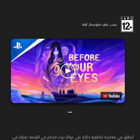
رعب, عنف متوسط, لغة
انطلق في مغامرة عاطفية حائزة على جوائز حيث تتحكم في القصة—وتؤثر في