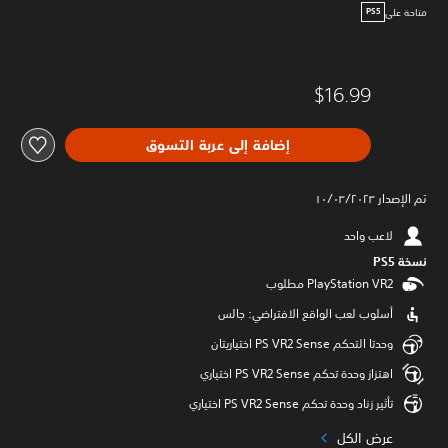
متاحة على
PS5
$16.99
إضافة إلى عربة التسوق
تم الإصدار ١٠/٠٣/٢٠٢٣
لاعب واحد
نسخة PS5‏
أسلوب لعب الواقع الافتراضي: جالس
وحدتا التحكم PS VR2 Sense اختياريتان
اهتزاز وحدة تحكم PS VR2 Sense اختياري
تأثير زناد وحدة تحكم PS VR2 Sense اختياري
عرض الكل