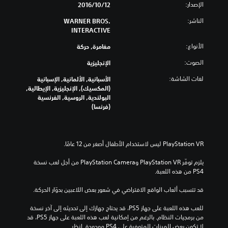
الإصدار:
12‏/10‏/2016
الناشر:
WARNER BROS.
INTERACTIVE
الأنواع:
مغامرة, حركة
الصوت:
الإنجليزية
لغات الشاشة:
الأسبانية, الألمانية, الإسبانية
(المكسيك), الإنجليزية, الإيطالية,
البولندية, الروسية, الفرنسية
(فرنسا)
يلزم توفّر PlayStation VR وPlayStation Camera من أجل لعب نسخة 
PS4 من هذه اللعبة.
قد تتسبب ألعاب الواقع الافتراضي في شعور بعض اللاعبين بدوّار الحركة.
للعب هذه اللعبة على جهاز PS5، قد يحتاج جهازك إلى تحديثه إلى آخر نسخة 
من برمجيات النظام. بالرغم من إمكانية لعب هذه اللعبة على جهاز PS5، قد 
لا تكون بعض الميزات المتوفرة على PS4 موجودة. انظر 