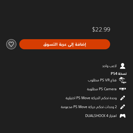
$22.99
إضافة إلى عربة التسوق
لاعب واحد
نسخة PS4‏
قناع PS VR مطلوب
وحدة تحكم الحركة PS Move اختيارية
2 وحدات تحكم حركة PS Move مدعومة
اهتزاز DUALSHOCK 4‏