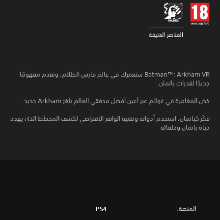
العناصر العنيفة
Batman™:‎ Arkham VR ستغمرك في عالم فارس الظلام، وتقدم مفهومًا
جديدًا لقدرات باتمان.
خض المغامرة في غوثام عبر أعين أفضل محققي العالم بلغز Arkham جديد.
فكّر كباتمان. استخدم أدواته وتقنية الواقع الافتراضي لكشف المخطط الذي يهدد
حياة باتمان وحلفائه
المنصة:
PS4