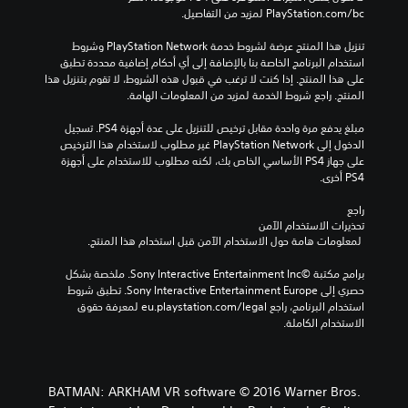
‎PlayStation.com/bc لمزيد من التفاصيل.
تنزيل هذا المنتج عرضة لشروط خدمة PlayStation Network وشروط 
استخدام البرنامج الخاصة بنا بالإضافة إلى أي أحكام إضافية محددة تطبق 
على هذا المنتج. إذا كنت لا ترغب في قبول هذه الشروط، لا تقوم بتنزيل هذا 
المنتج. راجع شروط الخدمة لمزيد من المعلومات الهامة.
مبلغ يدفع مرة واحدة مقابل ترخيص للتنزيل على عدة أجهزة PS4. تسجيل 
الدخول إلى PlayStation Network غير مطلوب لاستخدام هذا الترخيص 
على جهاز PS4 الأساسي الخاص بك، لكنه مطلوب للاستخدام على أجهزة 
PS4 أخرى.
راجع 
تحذيرات الاستخدام الآمن
 لمعلومات هامة حول الاستخدام الآمن قبل استخدام هذا المنتج.
برامج مكتبة ©Sony Interactive Entertainment Inc. ملخصة بشكل 
حصري إلى Sony Interactive Entertainment Europe. تطبق شروط 
استخدام البرنامج، راجع eu.playstation.com/legal لمعرفة حقوق 
الاستخدام الكاملة.
BATMAN: ARKHAM VR software © 2016 Warner Bros.