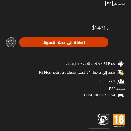
متاحة على
PS4
$14.99
إضافة إلى عربة التسوق
تدعم إلى ما يصل 64 لاعبين متصلين عن طريق PS Plus‏
نسخة PS4‏
اهتزاز DUALSHOCK 4‏