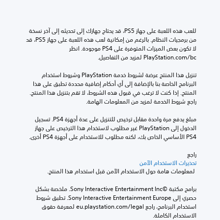
للعب هذه اللعبة على جهاز PS5، قد يحتاج جهازك إلى تحديثه إلى آخر نسخة 
من برمجيات النظام. بالرغم من إمكانية لعب هذه اللعبة على جهاز PS5، قد 
لا تكون بعض الميزات المتوفرة على PS4 موجودة. انظر 
‎PlayStation.com/bc لمزيد من التفاصيل.
تنزيل هذا المنتج عرضة لشروط خدمة‫ PlayStation وشروط استخدام 
البرنامج الخاصة بنا بالإضافة إلى أي أحكام إضافية محددة تطبق على هذا 
المنتج. إذا كنت لا ترغب في قبول هذه الشروط، لا تقم بتنزيل هذا المنتج. 
راجع شروط الخدمة لمزيد من المعلومات الهامة.
مبلغ يدفع مرة واحدة مقابل ترخيص للتنزيل على عدة أجهزة PS4. تسجيل 
الدخول إلى PlayStation غير مطلوب لاستخدام هذا الترخيص على جهاز 
PS4 الأساسي الخاص بك، لكنه مطلوب للاستخدام على أجهزة PS4 أخرى.
راجع 
تحذيرات الاستخدام الآمن
 لمعلومات هامة حول الاستخدام الآمن قبل استخدام هذا المنتج.
برامج مكتبة ©Sony Interactive Entertainment Inc. ملخصة بشكل 
حصري إلى Sony Interactive Entertainment Europe. تطبق شروط 
استخدام البرنامج، راجع eu.playstation.com/legal لمعرفة حقوق 
الاستخدام الكاملة.