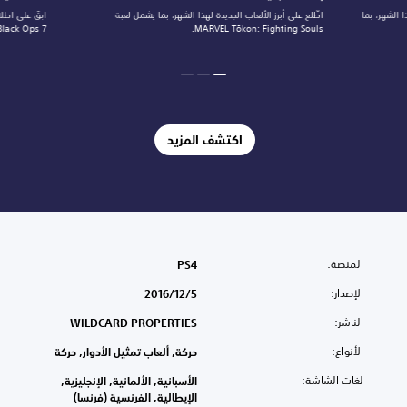
 الشهر، بما
اطّلع على أبرز الألعاب الجديدة لهذا الشهر، بما يشمل لعبة
ابقَ على اطلا
MARVEL Tōkon: Fighting Souls.
Duty: Black Ops 7
اكتشف المزيد
المنصة:
PS4
الإصدار:
5‏/12‏/2016
الناشر:
WILDCARD PROPERTIES
الأنواع:
حركة, ألعاب تمثيل الأدوار, حركة
لغات الشاشة:
الأسبانية, الألمانية, الإنجليزية,
الإيطالية, الفرنسية (فرنسا)