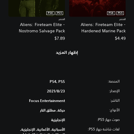
PS4
PS5
PS4
PS5
العنصر
العنصر
Aliens: Fireteam Elite -
Aliens: Fireteam Elite -
Nostromo Salvage Pack
Hardened Marine Pack
$7.89
$4.49
إظهار المزيد
المنصة:
PS4, PS5
الإصدار:
23‏/8‏/2021
الناشر:
Focus Entertainment
الأنواع:
حركة, مطلق النار
صوت جهاز PS5:
الإنجليزية
لغات شاشة جهاز PS5:
الأسبانية, الألمانية, الإنجليزية,