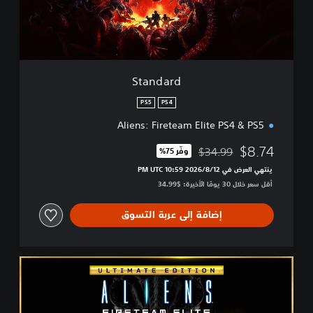
d
Standard
PS5
PS4
Aliens: Fireteam Elite PS4 & PS5
$8.74
$34.99
وفّر 75%‏
مخصوم من السعر الأصلي البالغ $34.99‏
ينتهي العرض في 12‏/8‏/2026 10:59 PM UTC‏
أقل سعر خلال 30 يومًا الأخيرة: $34.99‏
إضافة إلى عربة التسوق
U
l
t
i