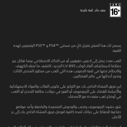
عنف حاد, لغة خارجة
يسمح لك هذا المنتج بتنزيل كلٍ من نسختي PS4™‎ و PS5™‎ الرقميتين لهذه
اللعبة.
العب بعدد يصل إلى لاعبَين حقيقيين أو من الذكاء الاصطناعي بينما تقاتل عبر
حملاتنا لاستكشاف ألغاز كوكب LV-895 الجديد، اكتشف ما تخبئه الكهوف
والحطام تحتها في لعبة التصويب هذه التي تُلعب من منظور الشخص الثالث
وتدور أحداثها في عالم الفضائيين.
ابنِ فريق المشاة الخاص بك مع التركيز على تكوين الفئات والمواد الاستهلاكية
والأسلحة للقضاء على الزينومورف أو الفوز في جولات بطاقة التحدي أو اللعب
في أوضاع لعب متعددة مع الأصدقاء.
شق حشود الزينومورف وتجنب والوحوش المتصيدة والباصقة وأعد مواضع
دفاعية للحفاظ على حياتك لمدة كافية لتوصل فريق المشاة الخاص بك إلى بر
الأمان.