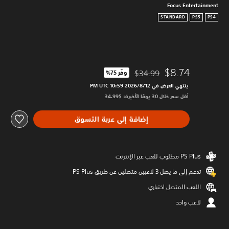
Focus Entertainment
STANDARD
PS5
PS4
$8.74
$34.99
وفّر 75%‏
مخصوم من السعر الأصلي البالغ $34.99‏
ينتهي العرض في 12‏/8‏/2026 10:59 PM UTC‏
أقل سعر خلال 30 يومًا الأخيرة: $34.99‏
إضافة إلى عربة التسوق
تدعم إلى ما يصل 3 لاعبين متصلين عن طريق PS Plus‏
اللعب المتصل اختياري
لاعب واحد