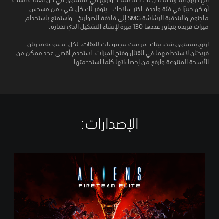
ابنِ فريق البحرية الخاص بك كما شئت. وارتقِ في المستوى في كل الفئات الست
أو كن خبيرًا في فئة واحدة. اختر سلاحك - يتوفر لك كل شيء من مسدس
ماجنوم والبندقية الرشاشة SMG إلى قاذفة الصواريخ - واستمتع باستخدام
ميزات فريدة يتجاوز عددها 130 ميزة لإنشاء التشكيل الذي تختاره.
ارتقِ بمستوى شخصيتك عبر ست مجموعات للفئات، لكل مجموعة قدرتان
فريدتان لاستخدامهما في القتال وفتح الميزات. استخدم أقصى عدد ممكن من
الأسلحة المتنوعة وارفع من إحصاءاتها كلما استخدمتها.
الإصدارات:‏
S
t
a
n
d
a
r