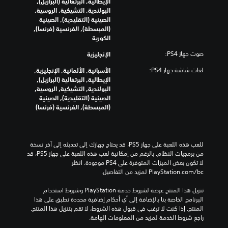
الإيطالية, البرتغالية (البرازيل),
البولندية, التشيكية, الروسية,
الصينية (التقليدية), الصينية
(المبسطة), الفرنسية (فرنسا),
الكورية
صوت جهاز PS4:
الإنجليزية
لغات شاشة جهاز PS4:
الأسبانية, الألمانية, الإنجليزية,
الإيطالية, البرتغالية (البرازيل),
البولندية, التشيكية, الروسية,
الصينية (التقليدية), الصينية
(المبسطة), الفرنسية (فرنسا)
للعب هذه اللعبة على جهاز PS5، قد يحتاج جهازك إلى تحديثه إلى آخر نسخة 
من برمجيات النظام. بالرغم من إمكانية لعب هذه اللعبة على جهاز PS5، قد 
لا تكون بعض الميزات المتوفرة على PS4 موجودة. انظر 
‎PlayStation.com/bc لمزيد من التفاصيل.
تنزيل هذا المنتج عرضة لشروط خدمة‫ PlayStation وشروط استخدام 
البرنامج الخاصة بنا بالإضافة إلى أي أحكام إضافية محددة تطبق على هذا 
المنتج. إذا كنت لا ترغب في قبول هذه الشروط، لا تقم بتنزيل هذا المنتج. 
راجع شروط الخدمة لمزيد من المعلومات الهامة.