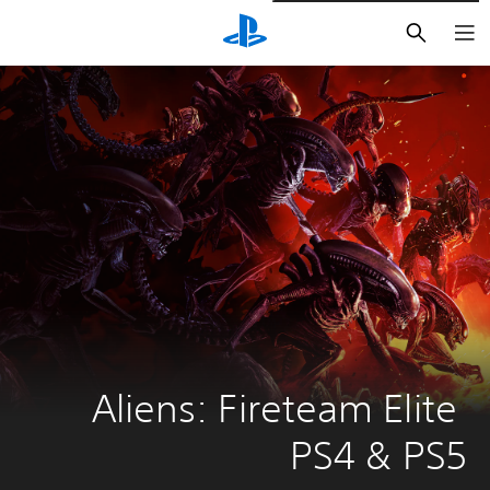
بحث
Aliens: Fireteam Elite 
PS4 & PS5