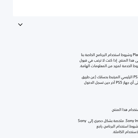
تنزيل هذا المنتج عرضة لشروط خدمة‫ PlayStation وشروط استخدام البرنامج الخاصة بنا 
بالإضافة إلى أي أحكام إضافية محددة تطبق على هذا المنتج. إذا كنت لا ترغب في قبول 
روط الخدمة لمزيد من المعلومات الهامة.
يمكنك تنزيل هذا المحتوى وتشغيله على جهاز PS5 الرئيسي المرتبط بحسابك (عن طريق 
إعداد "مشاركة الجهاز واللعب بدون اتصال") وعلى أي جهاز PS5 آخر حين تسجل الدخول 
برامج مكتبة ©Sony Interactive Entertainment Inc. ملخصة بشكل حصري إلى Sony 
Interactive Entertainment Europe. تطبق شروط استخدام البرنامج، راجع 