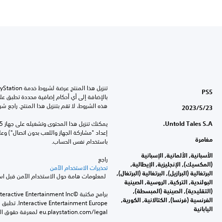
PS5
هذه الشروط، لا تقم بتنزيل هذا المنتج. راجع ش
23‏/5‏/2023
Untold Tales S.A.
مغامرة
باستخدام نفس الحساب.
الأسبانية, الألمانية, الإسبانية
راجع 
(المكسيك), الإنجليزية, الإيطالية,
تحذيرات الاستخدام الآمن
البرتغالية (البرازيل), البرتغالية (البرتغال),
 لمعلومات هامة حول الاستخدام الآمن قبل استخدام هذا المنتج.
البولندية, التركية, الروسية, الصينية
(التقليدية), الصينية (المبسطة),
الفرنسية (فرنسا), الكتالانية, الكورية,
اليابانية
eu.playstation.com/legal لمعرفة حقوق الاستخدام الكاملة.