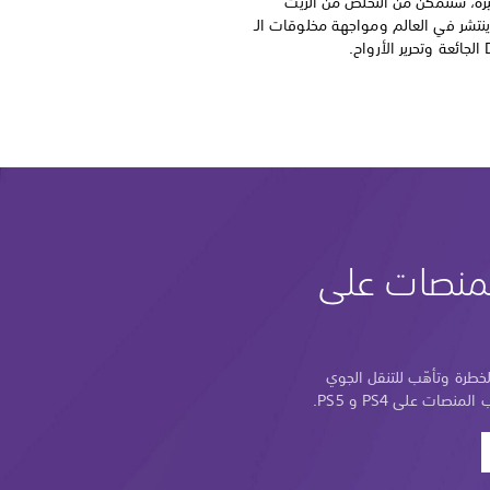
لمميزة، ستتمكن من التخلص من الزيت
ينتشر في العالم ومواجهة مخلوقات الـ
ح.
لمنصات على
لخطرة وتأهّب للتنقل الجوي
ت على PS4 و PS5.