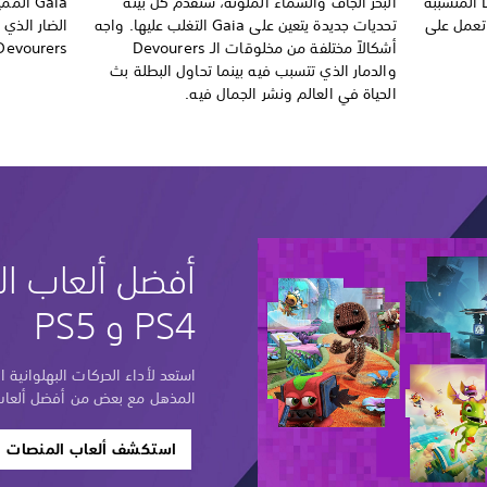
أيضًا على مصير مخلوقات الـ Devourers المتسببة
البحر الجاف والسماء الملوثة، ستقدم كل بيئة
Gaia ا
تعمل على
تحديات جديدة يتعين على Gaia التغلب عليها. واجه
الضار الذي 
أشكالاً مختلفة من مخلوقات الـ Devourers
Devourers الجائعة وتحرير الأروا
والدمار الذي تتسبب فيه بينما تحاول البطلة بث
الحياة في العالم ونشر الجمال فيه.
أفضل ألعاب ا
PS4 و PS5
استعد لأداء الحركات البهلوانية ا
المذهل مع بعض من أفضل ألعاب المنصا
استكشف ألعاب المنصات