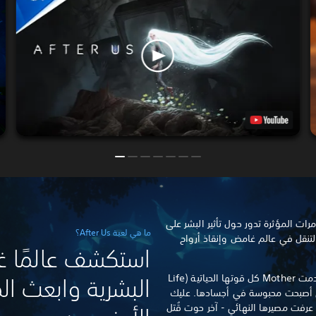
مغامرات المؤثرة تدور حول تأثير البشر على
ما هي لعبة After Us؟
لتنقل في عالم غامض وإنقاذ أرواح
استكشف عالمًا غري
لقد ماتت آخر الحيوانات المتبقية واستخدمت Mother كل قوتها الحياتية (Life
البشرية وابعث ا
ت التي أصبحت محبوسة في أجسادها. عليك
 عرفت مصيرها النهائي - آخر حوت قُتل