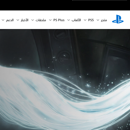
متجر
PS5‏
الألعاب
PS Plus
ملحقات
الأخبار
الدعم