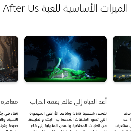
الميزات الأساسية
للعبة After Us
أعِد الحياة إلى عالم يعمه الخراب
مغامرة Gaia
 دمرته
تقمص شخصية Gaia وشاهد الأراضي المهجورة
تنقل في بيئ
 نور Gaia للتنقل عبر
التي تصور العلاقات المُدمرة بين البشر والطبيعة.
التحليق وال
، ستتعرف
من الغابات المحتضرة والمدن المنهارة إلى قاع
جديدة وتجنب