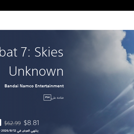
at 7: Skies
Unknown
Bandai Namco Entertainment
متاحة على
PS4
$8.81
$62.99
مخصوم من السعر
ينتهي العرض في 12‏/8‏/2026 10:59 PM UTC‏