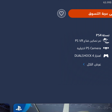
ى عربة التسوق
نسخة PS4‏
تم تمكين قناع PS VR‏
اهتزاز DUALSHOCK 4‏
عرض الكل