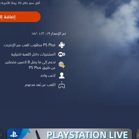
أقل سعر خلال 30 يومًا الأخيرة: $62.99‏
إضافة إل
تم الإصدار ١٨/٠١/٢٠١٩
المشتريات داخل اللعبة اختيارية
تدعم إلى ما يصل 8 لاعبين متصلين
عن طريق PS Plus‏
لاعب واحد
اللعب عن بُعد مدعوم