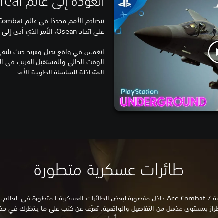
العودة إلى عالم Strangereal
على اتحاد Osean، الأمر الذي أدى إلى صراع جديد بين الأمم.
انغمس في واقع بديل وفريد حيث تلتق
الوقت الحالي والمستقبل القريب في الع
المتداخلة للسلسلة الطويلة الأمد.
طائرات عسكرية متطورة
تضعك لعبة Ace Combat 7 داخل مقصورة لبعض الطائرات العسكرية المتطورة في العال
از بمستوى مذهل من التفاصيل والواقعية. تعرَّف عن كثب على ما ينتظرك في حظي