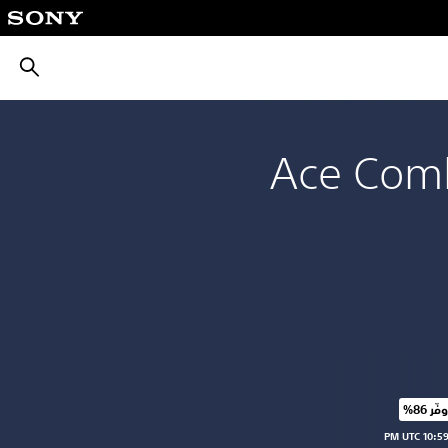
بحث
Ace Comb
وفّر 86%‏
 الأصلي البالغ $62.99‏