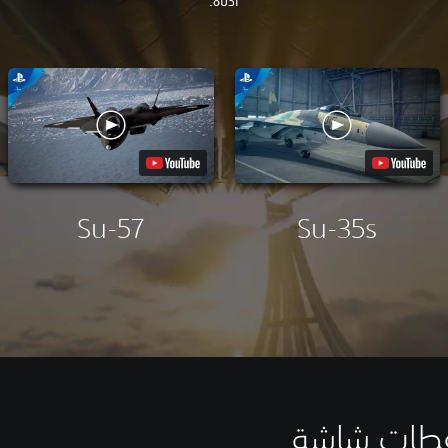
أدناه.
Su-57
Su-35s
قطات شاشة