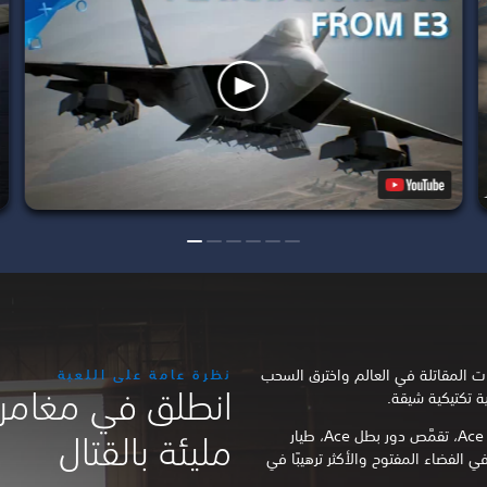
ت المقاتلة في العالم واخترق السحب
نظرة عامة على اللعبة
انطلق في مغامر
ة تكتيكية شيقة.
في لعبة Ace Combat 7: Skies Unknown، تقمَّص دور بطل Ace، طيار
مليئة بالقتال
ي الفضاء المفتوح والأكثر ترهيبًا في