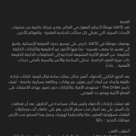
القصة
تعد GATE موطنًا لأعظم العقول في العالم، وتدير شبكة عالمية من مختبرات
الأبحاث السرية، التي تغطي كل مجالات الدراسة العلمية - والعوالم الأخرى.
بوصفك موظفًا في GATE، احرص على توسيع حدود المعرفة الإنسانية، واسعَ
إلى تفسير ما يصعب تفسيره - بما فيها الأمور غير الطبيعية والكيانات الخارقة
للطبيعة: من القطع الأثرية المشوهة للجاذبية إلى المخلوقات الخارقة للطبيعة
ذات غريزة العنف الجامحة. تحظى السلامة والأمن والسرية بأقصى درجات
الأهمية... عادةً.
بعد الخرق الكارثي للاحتواء، أصبح مكان عملك ساحة قتال كونية: كيانات شاذة
طليقة وأعداء من أبعاد أخرى يغزون عبر بوابات، وطائفة عسكرية غامضة - تُعرف
باسم The Order - تستهدف الأفراد والكيانات دون تمييز، بهدف الاستيلاء على
القطع الأثرية ووضع حد للفوضى.
لقد فشلت إجراءات الاحتواء وليس هناك مساعدة في الطريق. بعد أن تقطعت
بك السبل على بعد أميال تحت سطح الأرض، يقع على عاتقك أنت وزملاؤك
العلماء مسؤولية التعاون معًا والتخطيط لهروبك وجعل هذا المجمع تحت الأرض
موطنك الجديد - حاليًا.
أسلوب اللعب