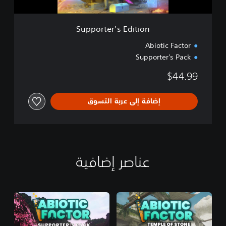
s
E
d
Supporter's Edition
i
t
Abiotic Factor
i
Supporter's Pack
o
n
$44.99
إضافة إلى عربة التسوق
عناصر إضافية