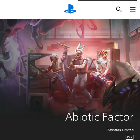
بحث
Abiotic Factor
Playstack Limited
PS5