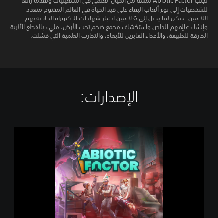
تجلب Abiotic Factor لمسة من الخيال العلمي في التسعينيات وتقدمًا رائعًا
للشخصيات إلى نوع ألعاب البقاء على قيد الحياة في العالم المفتوح متعدد
اللاعبين. يمكن لما يصل إلى 6 لاعبين اختيار شهادات الدكتوراه الخاصة بهم
وإنشاء عالِمهم الخاص واستكشاف مجمع ضخم تحت الأرض، مليء بالقطع الأثرية
الخارقة للطبيعة، والأعداء العابرين للأبعاد، والتجارب العلمية التي فشلت.
الإصدارات:‏
A
b
i
o
t
i
c
F
a
c