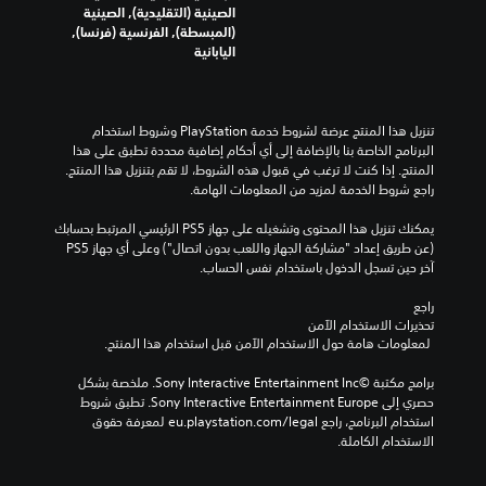
الصينية (التقليدية), الصينية
(المبسطة), الفرنسية (فرنسا),
اليابانية
تنزيل هذا المنتج عرضة لشروط خدمة‫ PlayStation وشروط استخدام 
البرنامج الخاصة بنا بالإضافة إلى أي أحكام إضافية محددة تطبق على هذا 
المنتج. إذا كنت لا ترغب في قبول هذه الشروط، لا تقم بتنزيل هذا المنتج. 
راجع شروط الخدمة لمزيد من المعلومات الهامة.
يمكنك تنزيل هذا المحتوى وتشغيله على جهاز PS5 الرئيسي المرتبط بحسابك 
(عن طريق إعداد "مشاركة الجهاز واللعب بدون اتصال") وعلى أي جهاز PS5 
آخر حين تسجل الدخول باستخدام نفس الحساب.
راجع 
تحذيرات الاستخدام الآمن
 لمعلومات هامة حول الاستخدام الآمن قبل استخدام هذا المنتج.
برامج مكتبة ©Sony Interactive Entertainment Inc. ملخصة بشكل 
حصري إلى Sony Interactive Entertainment Europe. تطبق شروط 
استخدام البرنامج، راجع eu.playstation.com/legal لمعرفة حقوق 
الاستخدام الكاملة.