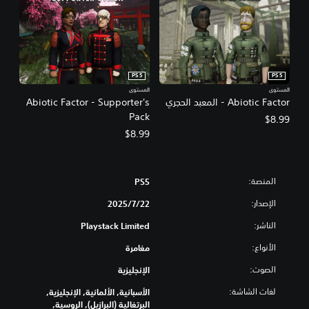
PS5
PS5
المستوى
المستوى
Abiotic Factor - المعبد الحجري
Abiotic Factor - Supporter's
Pack
$8.99
$8.99
المنصة:
PS5
الإصدار:
22‏/7‏/2025
الناشر:
Playstack Limited
الأنواع:
مغامرة
الصوت:
الإنجليزية
لغات الشاشة:
الأسبانية, الألمانية, الإنجليزية,
البرتغالية (البرازيل), الروسية,