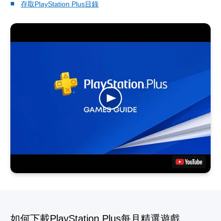
存取PlayStation Plus目錄
如何下載PlayStation Plus每月精選遊戲