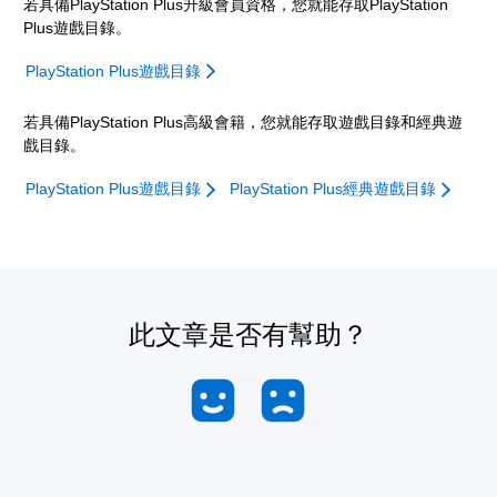
若具備PlayStation Plus升級會員資格，您就能存取PlayStation
Plus遊戲目錄。
PlayStation Plus遊戲目錄
若具備PlayStation Plus高級會籍，您就能存取遊戲目錄和經典遊
戲目錄。
PlayStation Plus遊戲目錄
PlayStation Plus經典遊戲目錄
此文章是否有幫助？