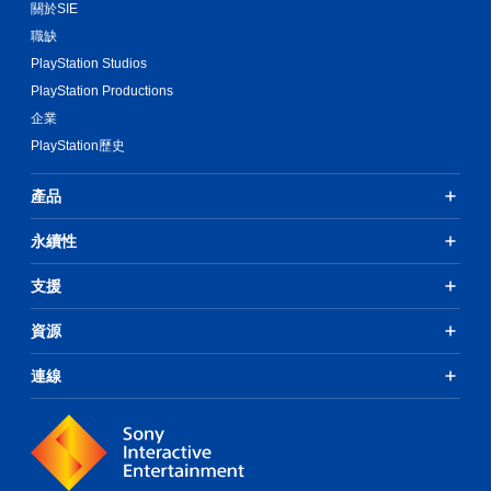
關於SIE
職缺
PlayStation Studios
PlayStation Productions
企業
PlayStation歷史
產品
永續性
支援
資源
連線