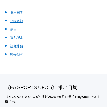
推出日期
預購資訊
語言
遊戲版本
疑難排解
家長監控
《EA SPORTS UFC 6》 推出日期
《EA SPORTS UFC 6》將於2026年6月19日在PlayStation®5主
機推出。