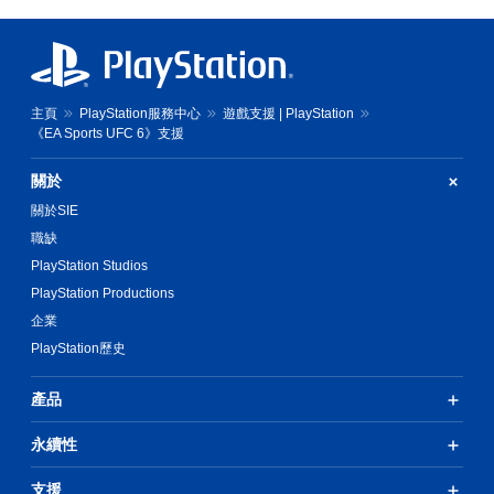
主頁
PlayStation服務中心
遊戲支援 | PlayStation
《EA Sports UFC 6》支援
關於
關於SIE
職缺
PlayStation Studios
PlayStation Productions
企業
PlayStation歷史
產品
永續性
支援