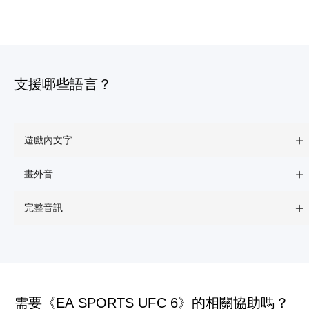
支援哪些語言？
遊戲內文字
畫外音
完整音訊
需要《EA SPORTS UFC 6》的相關協助嗎？