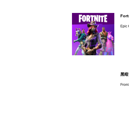
Fort
Epic
黑暗靈
FromS