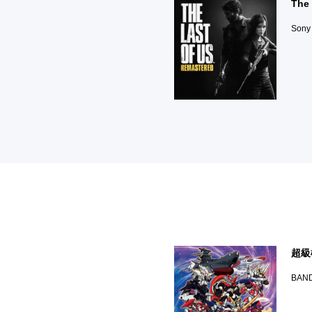
The 
Sony 
超級
BAND