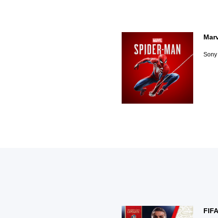
Marv
Sony 
FIFA