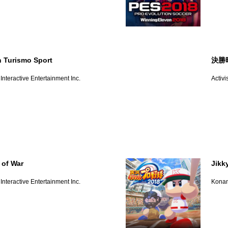
 Turismo Sport
決勝
Interactive Entertainment Inc.
Activi
 of War
Jikk
Interactive Entertainment Inc.
Konam