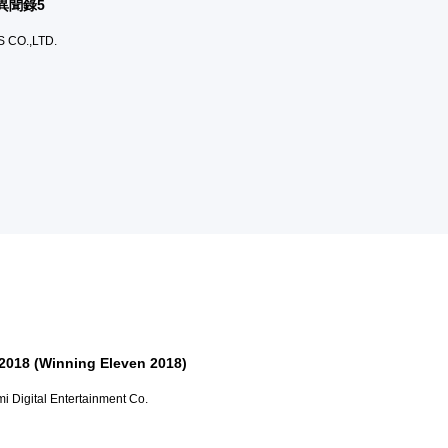
異聞錄5
 CO.,LTD.
2018 (Winning Eleven 2018)
i Digital Entertainment Co.