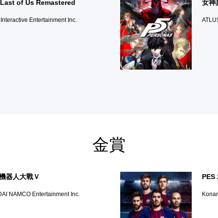
Last of Us Remastered
女神
Interactive Entertainment Inc.
ATLUS
金賞
機器人大戰Ｖ
PES 
AI NAMCO Entertainment Inc.
Konam