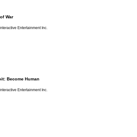
of War
nteractive Entertainment Inc.
oit: Become Human
nteractive Entertainment Inc.