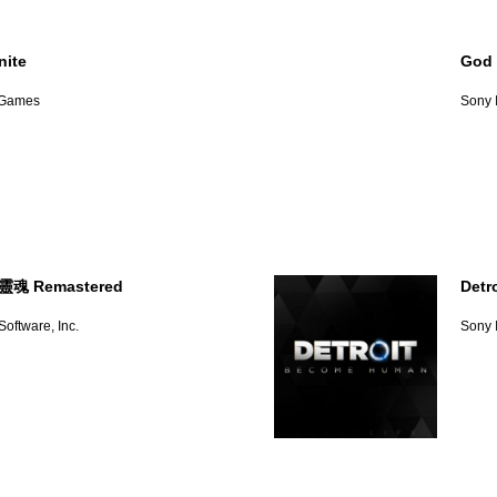
nite
God 
 Games
Sony I
魂 Remastered
Detr
oftware, Inc.
Sony I