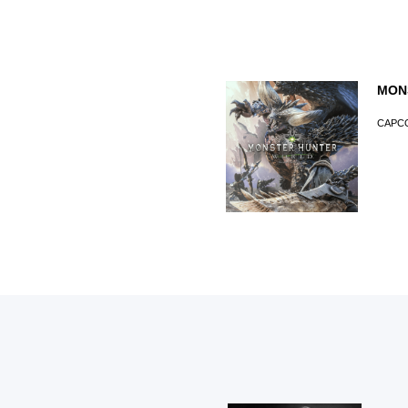
MON
CAPCO