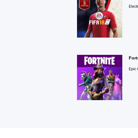
Electr
Fort
Epic