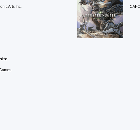
onic Arts Inc.
CAPC
nite
 Games