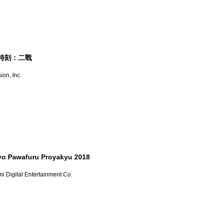
時刻：二戰
sion, Inc
yo Pawafuru Proyakyu 2018
i Digital Entertainment Co.