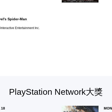
el's Spider-Man
Interactive Entertainment Inc.
PlayStation Network大獎
 18
MON