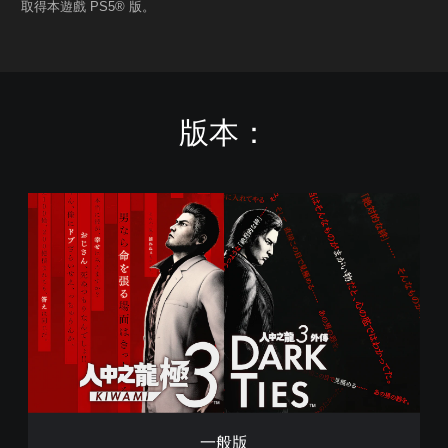
取得本遊戲 PS5® 版。
版本：
一
般
版
一般版