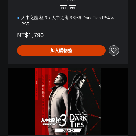
PS4
PS5
人中之龍 極３ / 人中之龍３外傳 Dark Ties PS4 &
PS5
NT$1,790
加入購物籃
人
中
之
龍
極
３
/
人
中
之
龍
３