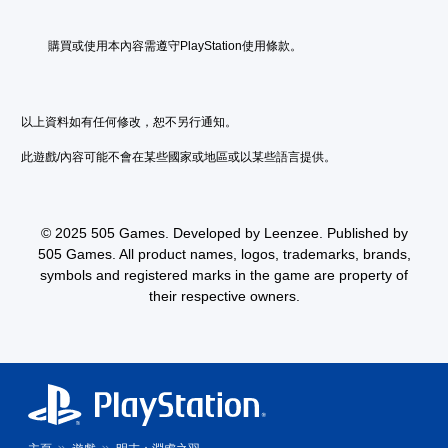
動
控
作
制
購買或使用本內容需遵守PlayStation使用條款。
和
項
效
即
果
可
來
遊
游
以上資料如有任何修改，恕不另行通知。
玩
玩
此遊戲/內容可能不會在某些國家或地區或以某些語言提供。
遊
您
戲
無
。
需
使
© 2025 505 Games. Developed by Leenzee. Published by
用
505 Games. All product names, logos, trademarks, brands,
觸
碰
symbols and registered marks in the game are property of
控
their respective owners.
制
項
，
即
可
遊
玩
遊