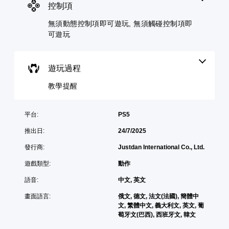
看
遊
控制項
您
遊
玩
可
玩
無須動態控制項即可遊玩, 無須觸碰控制項即
以
您
過
在
可遊玩
無
程
遊
需
的
玩
使
教
過
用
學
遊玩過程
程
動
資
中
態
訊
教學提醒
，
控
。
不
制
使
項
平台:
PS5
用
即
可
可
推出日:
24/7/2025
能
遊
導
玩
發行商:
Justdan International Co., Ltd.
致
遊
視
遊戲類型:
動作
戲
覺
。
語音:
中文, 英文
不
適
畫面語言:
俄文, 德文, 法文(法國), 簡體中
無
的
文, 繁體中文, 義大利文, 英文, 葡
須
攝
萄牙文(巴西), 西班牙文, 韓文
影
觸
機
碰