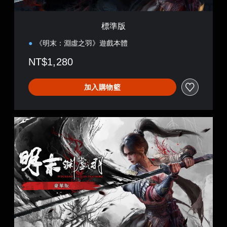
標準版
《明末：淵虛之羽》遊戲本體
NT$1,280
加入購物籃
豪
華
版