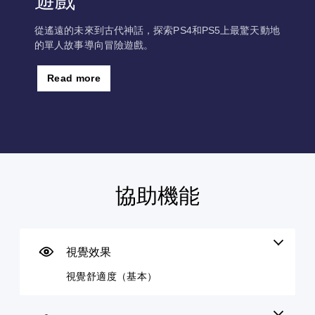
遊戲
從遙遠的未來到古代神話，探索PS4和PS5上最驚天動地
的單人故事導向冒險遊戲。
Read more
協助機能
視
無
教
覺
須
學
舒
動
提
適
態
醒
度
控
視覺效果
您
（
制
可
視覺舒適度（基本）
基
項
隨
本
即
時
查
）
可