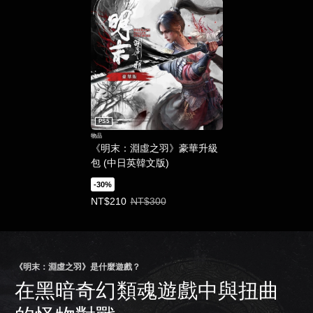
PS5
物品
《明末：淵虛之羽》豪華升級
包 (中日英韓文版)
-30%
優惠價NT$210。原價NT$300。
NT$210
NT$300
《明末：淵虛之羽》是什麼遊戲？
在黑暗奇幻類魂遊戲中與扭曲