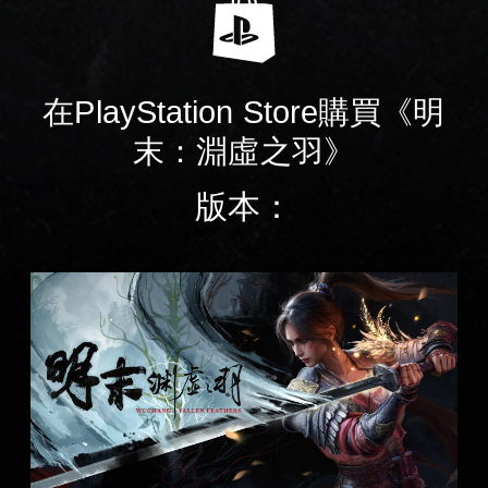
在PlayStation Store購買《明
末：淵虛之羽》
版本：
標
準
版