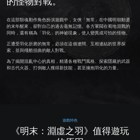
的怪物對戰。
在這部類魂動作角色扮演遊戲中，女俠「無常」在中國明朝動盪
的末年醒來，卻對自己的過去毫無記憶。各方軍閥在蜀地混戰的
同時，還有稱為「羽化」的神祕現象，使人變異成可怕的怪物。
正遭受羽化折磨的無常，必須在這個遼闊、互相連結的世界探
索，並與殘酷扭曲的敵人對戰。
為了揭開混亂中心的真相，精通各種戰鬥風格、探索隱藏的武器
和古代火器、打倒敵人獲得新技能，甚至擁抱羽化的力量。
遊戲特色
《明末：淵虛之羽》值得遊玩