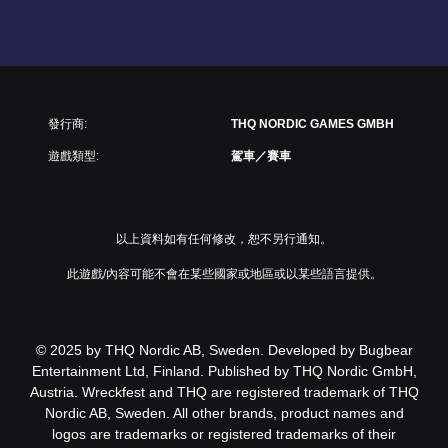
發行商:
THQ NORDIC GAMES GMBH
遊戲類型:
駕車／賽車
以上資料如有任何修改，恕不另行通知。
此遊戲/內容可能不會在某些國家或地區或以某些語言提供。
© 2025 by THQ Nordic AB, Sweden. Developed by Bugbear
Entertainment Ltd, Finland. Published by THQ Nordic GmbH,
Austria. Wreckfest and THQ are registered trademark of THQ
Nordic AB, Sweden. All other brands, product names and
logos are trademarks or registered trademarks of their