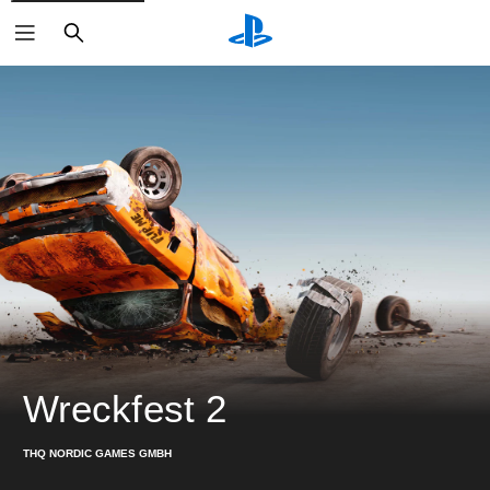
搜
尋
Wreckfest 2
THQ NORDIC GAMES GMBH