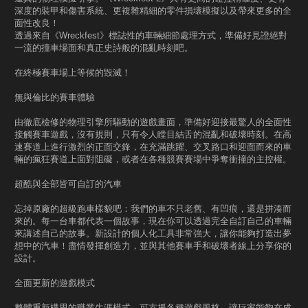
深度的裝甲和傷害系統、更複雜精細的零件損壞模擬以及帶來更多的全
面性改良！
透過來自《Wreckfest》標誌性的車輛細節處理方式，準備好見證絕對
一流的撞車場面和真正史詩般的混亂時刻吧。
在終極賽車場上等候的毀滅！
無與倫比的賽車體驗
由徹底檢修的物理引擎所驅動的遊戲畫面，準備好迎接最驚人的全面性
接觸賽車遊戲，沒有規則，只有令人瞠目結舌的混亂和破壞時刻。在高
速賽道上進行激烈的正面交鋒，在充滿跳躍、交叉路口和迎面而來的車
輛的瘋狂賽道上面對阻礙，或者在各種競賽賽場中爭奪衝撞的主控權。
超酷與全部皆可自訂的汽車
忘掉原廠的超級跑車樣貌吧：我們的車不只老舊、有凹痕，還是拼湊而
來的。每一台車都代表一個故事，現在你可以透過完全自訂自己的車輛
來講述自己的故事。新設計的個人化工具非常強大，讓你能夠打造出夢
想中的汽車！盡情發揮創造力，並與其他賽車手和破壞者線上分享你的
設計。
全面更新的遊戲模式
整體重新構思的職業生涯模式，可支援各種遊戲風格，讓玩家能夠在成