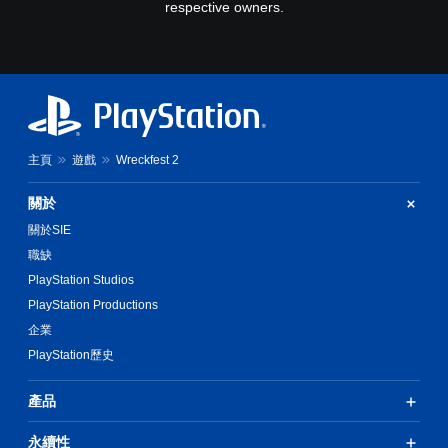
respective owners.
主頁
遊戲
Wreckfest 2
關於
關於SIE
職缺
PlayStation Studios
PlayStation Productions
企業
PlayStation歷史
產品
永續性